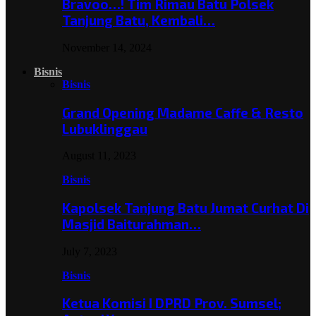
Bravoo…! Tim Rimau Batu Polsek
Tanjung Batu, Kembali…
November 14, 2024
Bisnis
Bisnis
Grand Opening Madame Caffe & Resto
Lubuklinggau
August 11, 2023
Bisnis
Kapolsek Tanjung Batu Jumat Curhat Di
Masjid Baiturahman…
July 7, 2023
Bisnis
Ketua Komisi I DPRD Prov. Sumsel;