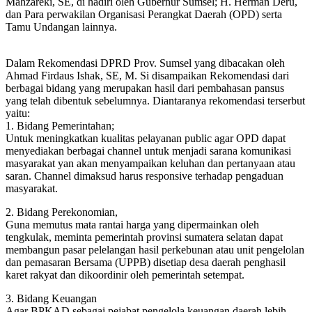
Mahzareki, SE, di hadiri oleh Gubernur Sumsel; H. Herman Deru,
dan Para perwakilan Organisasi Perangkat Daerah (OPD) serta
Tamu Undangan lainnya.
Dalam Rekomendasi DPRD Prov. Sumsel yang dibacakan oleh
Ahmad Firdaus Ishak, SE, M. Si disampaikan Rekomendasi dari
berbagai bidang yang merupakan hasil dari pembahasan pansus
yang telah dibentuk sebelumnya. Diantaranya rekomendasi terserbut
yaitu:
1. Bidang Pemerintahan;
Untuk meningkatkan kualitas pelayanan public agar OPD dapat
menyediakan berbagai channel untuk menjadi sarana komunikasi
masyarakat yan akan menyampaikan keluhan dan pertanyaan atau
saran. Channel dimaksud harus responsive terhadap pengaduan
masyarakat.
2. Bidang Perekonomian,
Guna memutus mata rantai harga yang dipermainkan oleh
tengkulak, meminta pemerintah provinsi sumatera selatan dapat
membangun pasar pelelangan hasil perkebunan atau unit pengelolan
dan pemasaran Bersama (UPPB) disetiap desa daerah penghasil
karet rakyat dan dikoordinir oleh pemerintah setempat.
3. Bidang Keuangan
Agar BPKAD sebagai pejabat pengelola keuangan daerah lebih