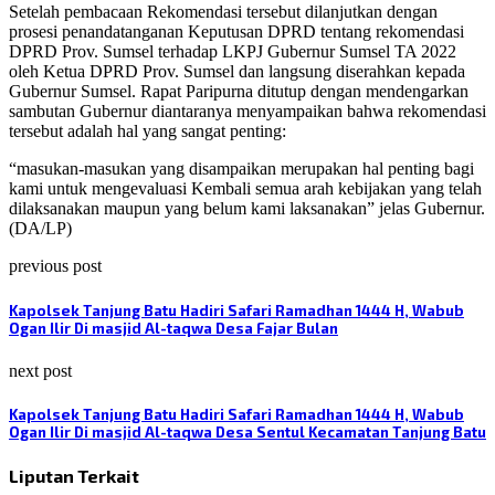
Setelah pembacaan Rekomendasi tersebut dilanjutkan dengan
prosesi penandatanganan Keputusan DPRD tentang rekomendasi
DPRD Prov. Sumsel terhadap LKPJ Gubernur Sumsel TA 2022
oleh Ketua DPRD Prov. Sumsel dan langsung diserahkan kepada
Gubernur Sumsel. Rapat Paripurna ditutup dengan mendengarkan
sambutan Gubernur diantaranya menyampaikan bahwa rekomendasi
tersebut adalah hal yang sangat penting:
“masukan-masukan yang disampaikan merupakan hal penting bagi
kami untuk mengevaluasi Kembali semua arah kebijakan yang telah
dilaksanakan maupun yang belum kami laksanakan” jelas Gubernur.
(DA/LP)
previous post
Kapolsek Tanjung Batu Hadiri Safari Ramadhan 1444 H, Wabub
Ogan Ilir Di masjid Al-taqwa Desa Fajar Bulan
next post
Kapolsek Tanjung Batu Hadiri Safari Ramadhan 1444 H, Wabub
Ogan Ilir Di masjid Al-taqwa Desa Sentul Kecamatan Tanjung Batu
Liputan Terkait