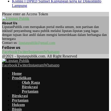
Komisi I DPRD Sumsel Kunjungan kerja ke Diskominfo
Lampung
Please enter an Access Token
About Us
LiputanPublik.com merupakan portal media umum, non partisan dan
inklusif penyambung suara publik melalui liputan-liputan yang lugas
dengan tujuan ikut andil dalam mengisi kemerdekaan dalam berbangsa dan
bernegara
Contact us:
liputanpublik@gmail.com
Follow us
Facebook
Twitter
Instagram
Whatsapp
@2021 - liputanpublik.com. All Right Reserved
Facebook
Twitter
Instagram
Whatsapp
Home
Pendidikan
Olah Raga
Birokrasi
Pertanian
Birokrasi
Pertanian
Hukum
Bisnis