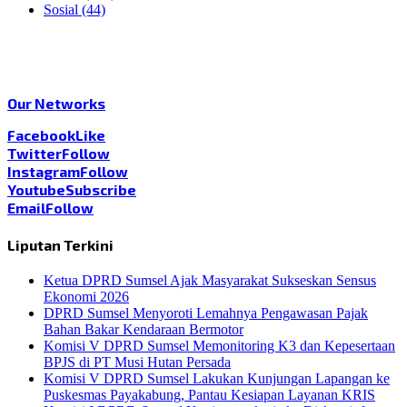
Sosial
(44)
Our Networks
Facebook
Like
Twitter
Follow
Instagram
Follow
Youtube
Subscribe
Email
Follow
Liputan Terkini
Ketua DPRD Sumsel Ajak Masyarakat Sukseskan Sensus
Ekonomi 2026
DPRD Sumsel Menyoroti Lemahnya Pengawasan Pajak
Bahan Bakar Kendaraan Bermotor
Komisi V DPRD Sumsel Memonitoring K3 dan Kepesertaan
BPJS di PT Musi Hutan Persada
Komisi V DPRD Sumsel Lakukan Kunjungan Lapangan ke
Puskesmas Payakabung, Pantau Kesiapan Layanan KRIS