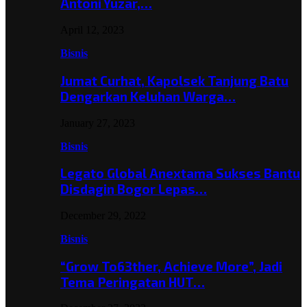
Antoni Yuzar,…
April 12, 2023
Bisnis
Jumat Curhat, Kapolsek Tanjung Batu
Dengarkan Keluhan Warga…
January 27, 2023
Bisnis
Legato Global Anextama Sukses Bantu
Disdagin Bogor Lepas…
December 29, 2022
Bisnis
“Grow To63ther, Achieve More”, Jadi
Tema Peringatan HUT…