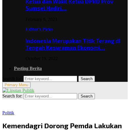
Ketua dan Wakil Ketua DPRD Prov
Sumsel Hadiri…
February 6, 2023
Editor's Picks
Indonesia Merupakan Titik Terang di
Tengah Kesuraman Ekonomi…
October 19, 2022
Posting Berita
Search for:
Search
Primary Menu
Search for:
Search
Politik
Kemendagri Dorong Pemda Lakukan