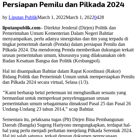
Persiapan Pemilu dan Pilkada 2024
by
Liputan Publik
March 1, 2022
March 1, 2022
0
428
liputanpublik.com
– Direktur Jenderal (Dirjen) Politik dan
Pemerintahan Umum Kementerian Dalam Negeri Bahtiar
menyampaikan, perlu adanya sinergisitas dan tim yang terpadu di
tingkat pemerintah daerah (Pemda) dalam persiapan Pemilu dan
Pilkada 2024. Dia mendorong Pemda memberikan dukungan terkait
urusan pemerintahan umum, khususnya yang dilaksanakan oleh
Badan Kesatuan Bangsa dan Politik (Kesbangpol).
Hal ini disampaikan Bahtiar dalam Rapat Koordinasi (Rakor)
Bidang Politik dan Pemerintah Umum untuk mempersiapkan Pemilu
dan Pilkada 2024 secara virtual, Selasa (1/3).
’’Kami berharap betul pertemuan ini menghasilkan sesuatu yang
bermanfaat untuk memperkuat penyelenggaraan urusan
pemerintahan umum sebagaimana dimaksud Pasal 25 dan Pasal 26
Undang-Undang 23 tahun 2014,” ucap Bahtiar.
Sementara itu, pelaksana tugas (Plt) Dirjen Bina Pembangunan
Daerah (Bangda) Sugeng Hariyono mengungkapkan, terdapat hal-
hal yang perlu menjadi perhatian menjelang Pilkada Serentak 2024.
Hal ini salah satunya, terkait dengan dokumen perencanaan