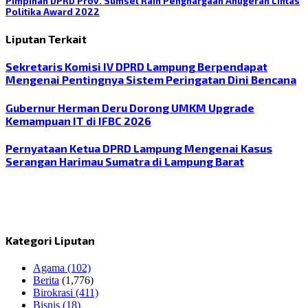
Pimpinan DPRD Prov. Sumsel Raih Penghargaan Anugerah Lintas
Politika Award 2022
Liputan Terkait
Sekretaris Komisi IV DPRD Lampung Berpendapat
Mengenai Pentingnya Sistem Peringatan Dini Bencana
Gubernur Herman Deru Dorong UMKM Upgrade
Kemampuan IT di IFBC 2026
Pernyataan Ketua DPRD Lampung Mengenai Kasus
Serangan Harimau Sumatra di Lampung Barat
Kategori Liputan
Agama
(102)
Berita
(1,776)
Birokrasi
(411)
Bisnis
(18)