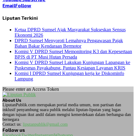
Email
Follow
Liputan Terkini
Ketua DPRD Sumsel Ajak Masyarakat Sukseskan Sensus
Ekonomi 2026
DPRD Sumsel Menyoroti Lemahnya Pengawasan Pajak
Bahan Bakar Kendaraan Bermotor
Komisi V DPRD Sumsel Memonitoring K3 dan Kepesertaan
BPJS di PT Musi Hutan Persada
Komisi V DPRD Sumsel Lakukan Kunjungan Lapangan ke
Puskesmas Payakabung, Pantau Kesiapan Layanan KRIS
Komisi I DPRD Sumsel Kunjungan kerja ke Diskominfo
Lampung
Please enter an Access Token
About Us
LiputanPublik.com merupakan portal media umum, non partisan dan
inklusif penyambung suara publik melalui liputan-liputan yang lugas
dengan tujuan ikut andil dalam mengisi kemerdekaan dalam berbangsa dan
bernegara
Contact us:
liputanpublik@gmail.com
Follow us
Facebook
Twitter
Instagram
Whatsapp