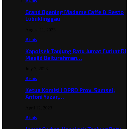
Bisnis
Grand Opening Madame Caffe & Resto
Lubuklinggau
August 11, 2023
Bisnis
Kapolsek Tanjung Batu Jumat Curhat Di
Masjid Baiturahman…
July 7, 2023
Bisnis
Ketua Komisi I DPRD Prov. Sumsel;
Antoni Yuzar,…
April 12, 2023
Bisnis