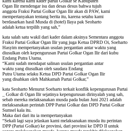
kami karena kami kader partai Golkar se Kabupaten
Ogan Ilir mendengar isu dan desas desus bahwa tujuh
anggota Fraksi Partai Golkar Ogan Ilir akan di PAW, kami
mempertanyakan tentang berita itu, karena setahu kami
berdasarkan hasil Musda di (hotel) Ilaya pak Seoharto
adalah ketua terpilih yang sah,”
kata salah satu wakil dari kader dalam aksinya Sementara anggota
Fraksi Partai Golkar Ogan Ilir yang juga Ketua DPRD Oi, Soeharto
Hasyim mempertanyakan usulan pergantian antar waktu yang
diusulkan oleh kepengurusan Partai Golkar Ogan Ilir dari kubu
Endang Putra Utama.
“Kami sudah mendapat salinan usulan pergantian antar
waktu yang diusulkan oleh saudara Endang
Putra Utama selaku Ketua DPD Partai Golkar Ogan Ilir
yang disahkan oleh Mahkamah Partai Golkar,”
kata Seoharto Menurut Soeharto terkait konflik kepengurusan Partai
_ Golkar di Ogan Ilir sejatinya kepengurusan dirinyalah yang sah,
sebab mereka melaksanakan musda pada bulan Juni 2021 adalah
melaksanakan perintah DPP Partai Golkar dan DPD Partai Golkar
Sumsel kala itu.
Maka dari dari itu ia mempertanyakan
“Sekali lagi saya jelaskan kami melaksanakan musda itu perintan
DPP (Partai Golkar) ke provinsi, dari provinsi ke DPD II untuk