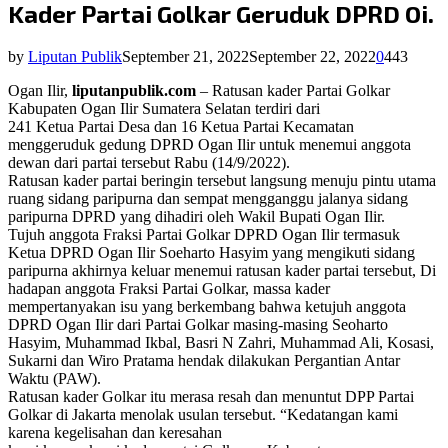
Kader Partai Golkar Geruduk DPRD Oi.
by
Liputan Publik
September 21, 2022
September 22, 2022
0
443
Ogan Ilir,
liputanpublik.com
– Ratusan kader Partai Golkar
Kabupaten Ogan Ilir Sumatera Selatan terdiri dari
241 Ketua Partai Desa dan 16 Ketua Partai Kecamatan
menggeruduk gedung DPRD Ogan Ilir untuk menemui anggota
dewan dari partai tersebut Rabu (14/9/2022).
Ratusan kader partai beringin tersebut langsung menuju pintu utama
ruang sidang paripurna dan sempat mengganggu jalanya sidang
paripurna DPRD yang dihadiri oleh Wakil Bupati Ogan Ilir.
Tujuh anggota Fraksi Partai Golkar DPRD Ogan Ilir termasuk
Ketua DPRD Ogan Ilir Soeharto Hasyim yang mengikuti sidang
paripurna akhirnya keluar menemui ratusan kader partai tersebut, Di
hadapan anggota Fraksi Partai Golkar, massa kader
mempertanyakan isu yang berkembang bahwa ketujuh anggota
DPRD Ogan Ilir dari Partai Golkar masing-masing Seoharto
Hasyim, Muhammad Ikbal, Basri N Zahri, Muhammad Ali, Kosasi,
Sukarni dan Wiro Pratama hendak dilakukan Pergantian Antar
Waktu (PAW).
Ratusan kader Golkar itu merasa resah dan menuntut DPP Partai
Golkar di Jakarta menolak usulan tersebut. “Kedatangan kami
karena kegelisahan dan keresahan