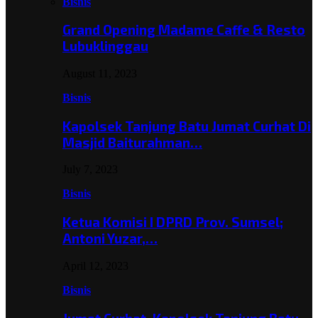
Bisnis
Grand Opening Madame Caffe & Resto
Lubuklinggau
August 11, 2023
Bisnis
Kapolsek Tanjung Batu Jumat Curhat Di
Masjid Baiturahman…
July 7, 2023
Bisnis
Ketua Komisi I DPRD Prov. Sumsel;
Antoni Yuzar,…
April 12, 2023
Bisnis