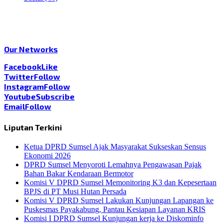
Our Networks
Facebook
Like
Twitter
Follow
Instagram
Follow
Youtube
Subscribe
Email
Follow
Liputan Terkini
Ketua DPRD Sumsel Ajak Masyarakat Sukseskan Sensus
Ekonomi 2026
DPRD Sumsel Menyoroti Lemahnya Pengawasan Pajak
Bahan Bakar Kendaraan Bermotor
Komisi V DPRD Sumsel Memonitoring K3 dan Kepesertaan
BPJS di PT Musi Hutan Persada
Komisi V DPRD Sumsel Lakukan Kunjungan Lapangan ke
Puskesmas Payakabung, Pantau Kesiapan Layanan KRIS
Komisi I DPRD Sumsel Kunjungan kerja ke Diskominfo