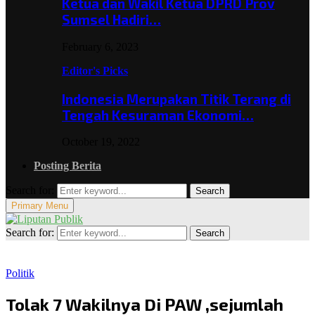
Ketua dan Wakil Ketua DPRD Prov
Sumsel Hadiri…
February 6, 2023
Editor's Picks
Indonesia Merupakan Titik Terang di
Tengah Kesuraman Ekonomi…
October 19, 2022
Posting Berita
Search for:
Search
Primary Menu
Search for:
Search
Politik
Tolak 7 Wakilnya Di PAW ,sejumlah