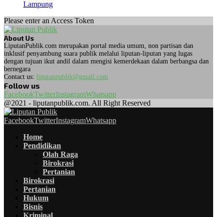
Lampung
Please enter an Access Token
About Us
LiputanPublik.com merupakan portal media umum, non partisan dan
inklusif penyambung suara publik melalui liputan-liputan yang lugas
dengan tujuan ikut andil dalam mengisi kemerdekaan dalam berbangsa dan
bernegara
Contact us:
liputanpublik@gmail.com
Follow us
Facebook
Twitter
Instagram
Whatsapp
@2021 - liputanpublik.com. All Right Reserved
Facebook
Twitter
Instagram
Whatsapp
Home
Pendidikan
Olah Raga
Birokrasi
Pertanian
Birokrasi
Pertanian
Hukum
Bisnis
Kriminal