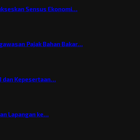
Sukseskan Sensus Ekonomi…
gawasan Pajak Bahan Bakar…
3 dan Kepesertaan…
gan Lapangan ke…