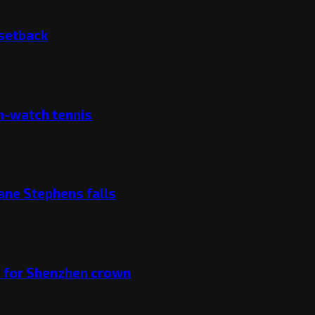
 setback
ch-watch tennis
ane Stephens falls
v for Shenzhen crown