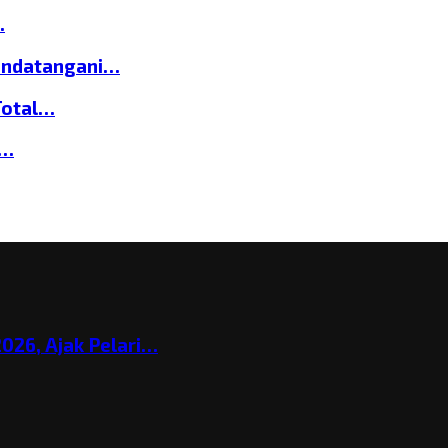
…
andatangani…
Total…
a…
026, Ajak Pelari…