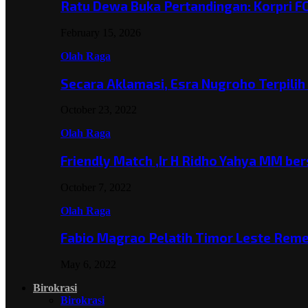
Ratu Dewa Buka Pertandingan: Korpri F
February 15, 2026
Olah Raga
Secara Aklamasi, Esra Nugroho Terpili
October 23, 2022
Olah Raga
Friendly Match ,Ir H Ridho Yahya MM b
October 7, 2022
Olah Raga
Fabio Magrao Pelatih Timor Leste Rem
May 6, 2022
Birokrasi
Birokrasi