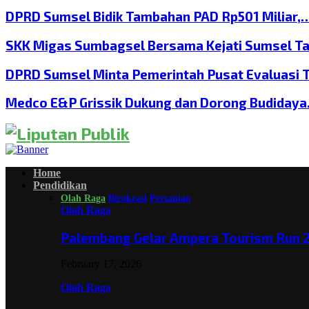
DPRD Sumsel Bidik Tambahan PAD Rp501 Miliar,
SKK Migas Sumbagsel Bersama Kejati Sumsel T
DPRD Sumsel Minta Pemerintah Pusat Evaluasi 
Medco E&P Grissik Dukung dan Dorong Budiday
Home
Pendidikan
Olah Raga
Birokrasi
Pertanian
Olah Raga
Palembang Gelar Ampera Tourism Run 2
February 17, 2026
Olah Raga