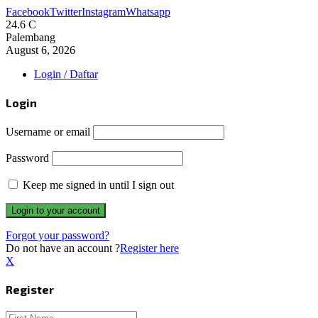
Facebook
Twitter
Instagram
Whatsapp
24.6
C
Palembang
August 6, 2026
Login / Daftar
Login
Username or email
Password
Keep me signed in until I sign out
Forgot your password?
Do not have an account ?
Register here
X
Register