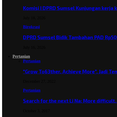
Komisi I DPRD Sumsel Kunjungan kerja 
July 18, 2026
Birokrasi
DPRD Sumsel Bidik Tambahan PAD Rp501
July 16, 2026
Pertanian
Pertanian
“Grow To63ther, Achieve More”, Jadi T
December 27, 2022
Pertanian
Search for the next Li Na: More difficul
October 3, 2017