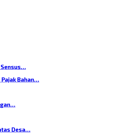
n Sensus…
 Pajak Bahan…
ngan…
atas Desa…