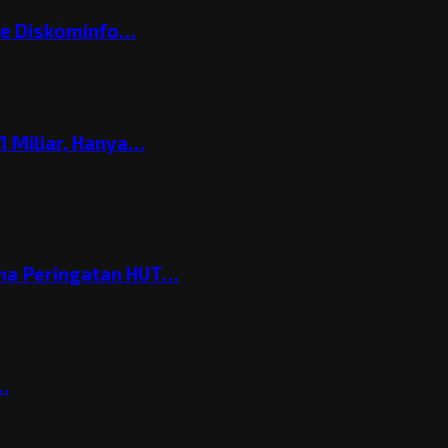
ke Diskominfo…
 Miliar, Hanya…
ema Peringatan HUT…
t…