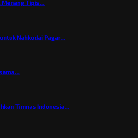
C Menang Tipis…
h untuk Nahkodai Pagar…
ersama…
ehkan Timnas Indonesia…