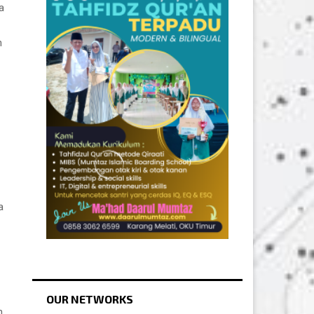
a
n
a
OUR NETWORKS
n