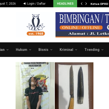
Dukung dan Dorong Budidaya…
ust 7, 2026
Login / Daftar
HEADLINES
Ketua DPRD
ian
Hukum
Bisnis
Kriminal
Trending