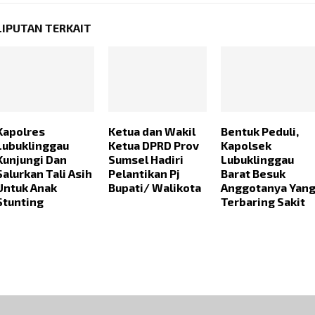
LIPUTAN TERKAIT
Kapolres
Ketua dan Wakil
Bentuk Peduli,
Lubuklinggau
Ketua DPRD Prov
Kapolsek
Kunjungi Dan
Sumsel Hadiri
Lubuklinggau
Salurkan Tali Asih
Pelantikan Pj
Barat Besuk
Untuk Anak
Bupati/ Walikota
Anggotanya Yan
Stunting
Terbaring Sakit