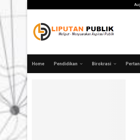
ah Pusat Evaluasi Total…
Medco E&P Grissik 
Aug
Home
Pendidikan
Birokrasi
Pertan