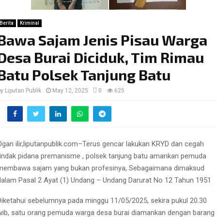
Berita
Kriminal
Bawa Sajam Jenis Pisau Warga
Desa Burai Diciduk, Tim Rimau
Batu Polsek Tanjung Batu
by
Liputan Publik
May 12, 2025
0
625
Ogan ilir,liputanpublik.com–Terus gencar lakukan KRYD dan cegah
tindak pidana premanisme , polsek tanjung batu amankan pemuda
membawa sajam yang bukan profesinya, Sebagaimana dimaksud
dalam Pasal 2 Ayat (1) Undang – Undang Darurat No 12 Tahun 1951
Diketahui sebelumnya pada minggu 11/05/2025, sekira pukul 20.30
wib, satu orang pemuda warga desa burai diamankan dengan barang