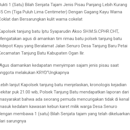
Bukti 1 (Satu) Bilah Senjata Tajam Jenis Pisau Panjang Lebih Kurang
35 Cm (Tiga Puluh Lima Centimeter) Dengan Gagang Kayu Warna
Coklat dan Bersarungkan kulit warna cokelat
Kapolsek tanjung batu Iptu Syaparudin Akso SH.M.Si.CPHR.CHT,.
Mengatakan agus di amankan tim rimau batu polsek tanjung batu
Didepot Kayu yang Beralamat Jalan Senuro Desa Tanjung Baru Petai
Kecamatan Tanjung Batu Kabupaten Ogan Ilir.
“Agus diamankan kedapatan menyimpan sajam jenis pisau saat
anggota melakukan KRYD”Ungkapnya
Lebih lanjut Kapolsek tanjung batu menjelaskan, kronologis kejadian
sekitar puk 21.00 wib, Polsek Tanjung Batu mendapatkan laporan dari
masyarakat bahwa ada seorang pemuda mencurigakan tidak di kenal
masuk kedalam kawasan kebun karet milik warga Desa Senuro
dengan membawa 1 (satu) Bilah Senjata tajam yang telah dikeluarkan
dari sarungnya