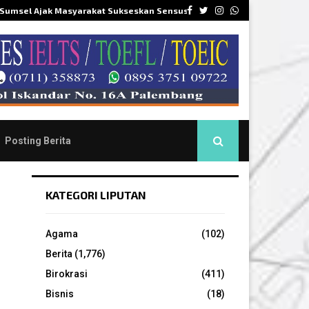
Facebook
Twitter
Instagram
Whatsapp
 Sumsel Ajak Masyarakat Sukseskan Sensus…
DPR
Posting Berita
KATEGORI LIPUTAN
Agama
(102)
Berita
(1,776)
Birokrasi
(411)
Bisnis
(18)