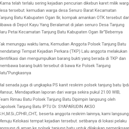
“Karna telah terlalu sering kejadian pencurian dikebun karet milik warg
desa tersebut. kemudian warga desa Senuro Barat Kecamatan
Tanjung Batu Kabupaten Ogan Ilir, kompak amankan OTK tersebut da
dibawa di Depot Kayu Yang Beralamat di jalan senuro Desa Tanjung
Baru Petai Kecamatan Tanjung Batu Kabupaten Ogan Ilir”Bebernya
Tak menunggu waktu lama, Kemudian Anggota Polsek Tanjung Batu
mendatangi Tempat Kejadian Perkara (TKP) Lalu anggota melakukan
identifikasi dan mengumpulkan barang bukti yang berada di TKP dan
membawa barang bukti tersebut di bawa Ke Polsek Tanjung
Batu”Pungkasnya
Hal senada juga di ungkapka PS kanit reskrim polsek tanjung batu Ipd
Mansur,. Mendapatkan laporan dari warga sekira pukul 21.00 WIB,
Team Rimau Batu Polsek Tanjung Batu Dipimpin langsung oleh
Kapolsek Tanjung Batu IPTU Dr. SYAPARUDIN AKSO
S.H.,M.Si.,CPHR.,CHT,. beserta anggota reskrim lainnya, kami langsung
Menuju Kelokasi tempat kejadian tersebut. setibanya di lokasi pelaku
langsung di aman ke polsek tanjung batu untuk dilakukan pemeriksaa