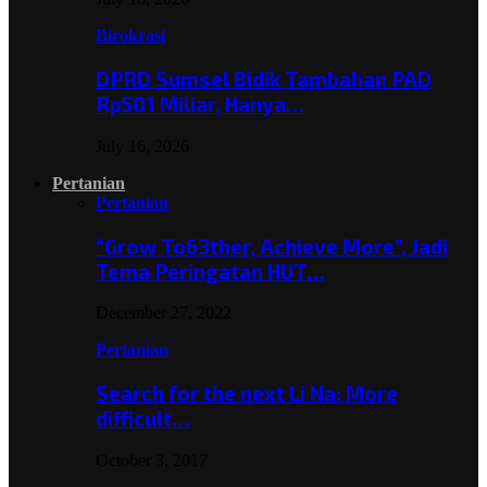
Birokrasi
DPRD Sumsel Bidik Tambahan PAD
Rp501 Miliar, Hanya…
July 16, 2026
Pertanian
Pertanian
“Grow To63ther, Achieve More”, Jadi
Tema Peringatan HUT…
December 27, 2022
Pertanian
Search for the next Li Na: More
difficult…
October 3, 2017