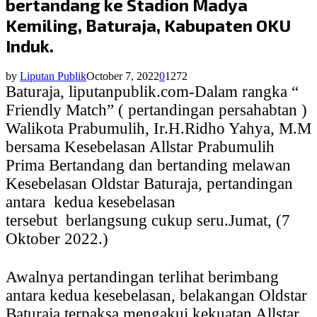
bertandang ke Stadion Madya
Kemiling, Baturaja, Kabupaten OKU
Induk.
by
Liputan Publik
October 7, 2022
0
1272
Baturaja, liputanpublik.com-Dalam rangka “
Friendly Match” ( pertandingan persahabtan )
Walikota Prabumulih, Ir.H.Ridho Yahya, M.M
bersama Kesebelasan Allstar Prabumulih
Prima Bertandang dan bertanding melawan
Kesebelasan Oldstar Baturaja, pertandingan
antara
kedua kesebelasan
tersebut
berlangsung cukup seru.Jumat, (7
Oktober 2022.)
Awalnya pertandingan terlihat berimbang
antara kedua kesebelasan, belakangan Oldstar
Baturaja terpaksa mengakui kekuatan Allstar