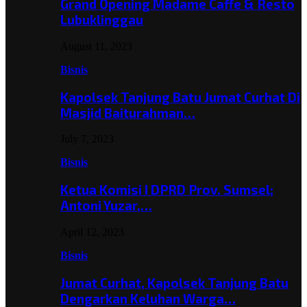
Grand Opening Madame Caffe & Resto
Lubuklinggau
August 11, 2023
Bisnis
Kapolsek Tanjung Batu Jumat Curhat Di
Masjid Baiturahman…
July 7, 2023
Bisnis
Ketua Komisi I DPRD Prov. Sumsel;
Antoni Yuzar,…
April 12, 2023
Bisnis
Jumat Curhat, Kapolsek Tanjung Batu
Dengarkan Keluhan Warga…