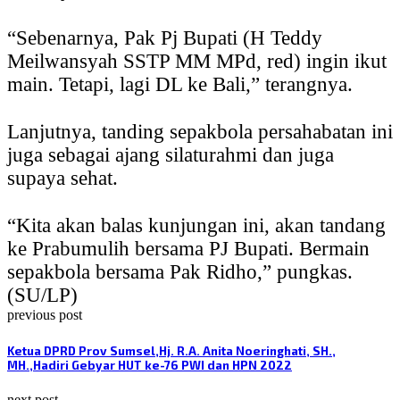
“Sebenarnya, Pak Pj Bupati (H Teddy
Meilwansyah SSTP MM MPd, red) ingin ikut
main. Tetapi, lagi DL ke Bali,” terangnya.
Lanjutnya, tanding sepakbola persahabatan ini
juga sebagai ajang silaturahmi dan juga
supaya sehat.
“Kita akan balas kunjungan ini, akan tandang
ke Prabumulih bersama PJ Bupati. Bermain
sepakbola bersama Pak Ridho,” pungkas.
(SU/LP)
previous post
Ketua DPRD Prov Sumsel,Hj. R.A. Anita Noeringhati, SH.,
MH.,Hadiri Gebyar HUT ke-76 PWI dan HPN 2022
next post