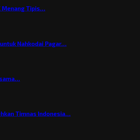
C Menang Tipis…
h untuk Nahkodai Pagar…
ersama…
ehkan Timnas Indonesia…