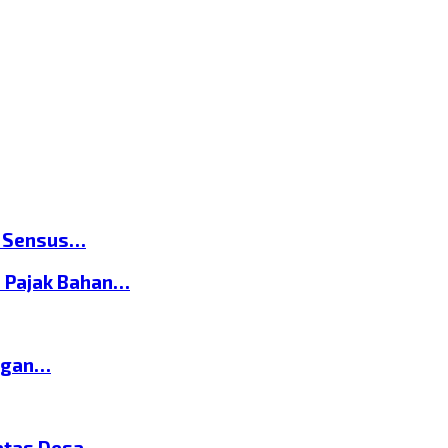
n Sensus…
 Pajak Bahan…
ngan…
atas Desa…