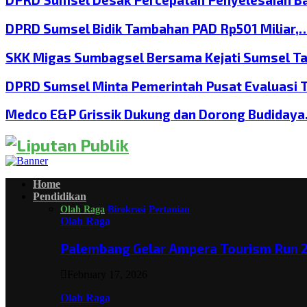
DPRD Sumsel Bidik Tambahan PAD Rp501 Miliar,
SKK Migas Sumbagsel Bersama Kejati Sumsel T
DPRD Sumsel Minta Pemerintah Pusat Evaluasi 
Medco E&P Grissik Dukung dan Dorong Budiday
Home
Pendidikan
Olah Raga
Birokrasi
Pertanian
Olah Raga
Palembang Gelar Ampera Tourism Run 2
February 17, 2026
Olah Raga