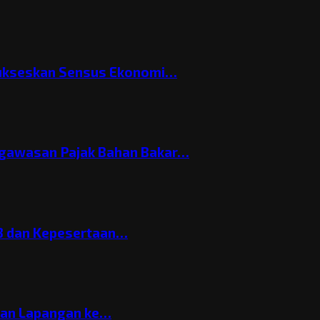
Sukseskan Sensus Ekonomi…
gawasan Pajak Bahan Bakar…
3 dan Kepesertaan…
gan Lapangan ke…