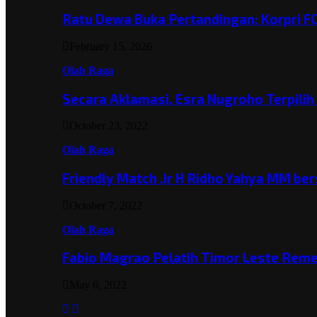
Ratu Dewa Buka Pertandingan: Korpri F
February 15, 2026
Olah Raga
Secara Aklamasi, Esra Nugroho Terpili
October 23, 2022
Olah Raga
Friendly Match ,Ir H Ridho Yahya MM b
October 7, 2022
Olah Raga
Fabio Magrao Pelatih Timor Leste Rem
May 6, 2022