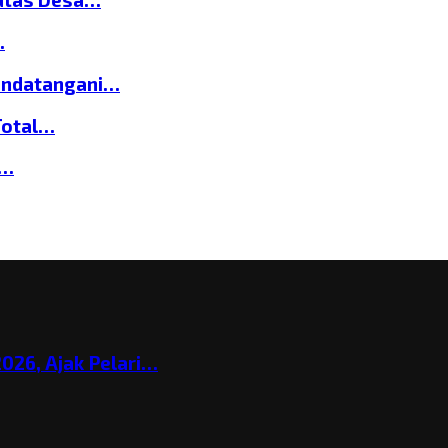
…
andatangani…
Total…
a…
026, Ajak Pelari…