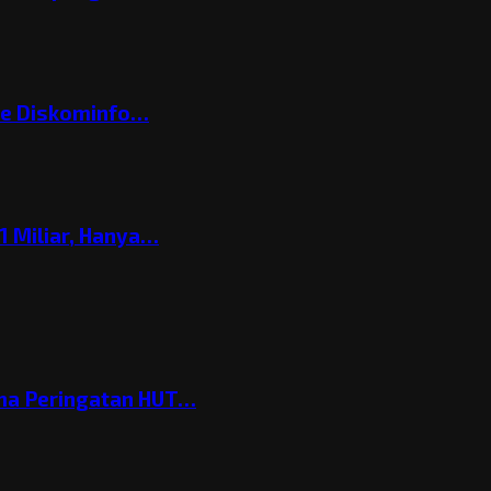
ke Diskominfo…
 Miliar, Hanya…
ema Peringatan HUT…