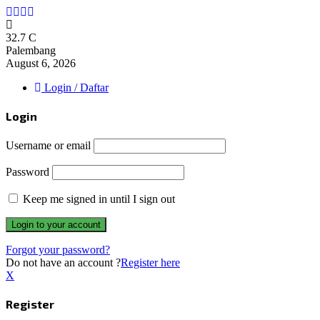
Facebook
Twitter
Instagram
Whatsapp
32.7
C
Palembang
August 6, 2026
Login / Daftar
Login
Username or email
Password
Keep me signed in until I sign out
Forgot your password?
Do not have an account ?
Register here
X
Register