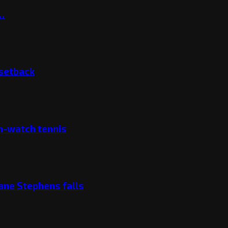
t…
 setback
ch-watch tennis
ane Stephens falls