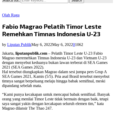
Search for:
Search
Olah Raga
Fabio Magrao Pelatih Timor Leste
Remehkan Timnas Indonesia U-23
by
Liputan Publik
May 6, 2022
May 6, 2022
0
1062
Jakarta,
liputanpublik.com
– Pelatih Timor Leste U-23 Fabio
Magrao meremehkan Timnas Indonesia U-23 dan Vietnam U-23
dengan menyebut keduanya bukan lawan terberat di SEA Games
2021 (SEA Games 2022).
Hal tersebut diungkapkan Magrao dalam sesi jumpa pers Grup A
SEA Games 2021, Kamis (5/5). Pria asal Brasil tersebut menyebut
timnya sangat berpeluang melaju hingga babak semifinal, meski
dipandang sebelah mata.
“Kami punya kecakapan untuk mencapai babak semifinal. Banyak
orang yang menilai Timor Leste tidak bermain dengan baik, tetapi
saya sangat yakin dengan kecakapan seluruh elemen tim,” kata
Magrao dilansir The Thao 247.