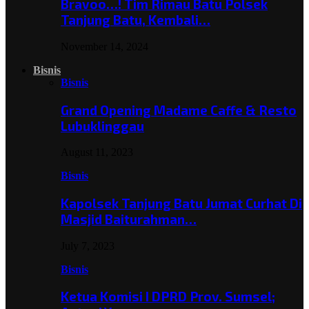
Bravoo…! Tim Rimau Batu Polsek
Tanjung Batu, Kembali…
November 14, 2024
Bisnis
Bisnis
Grand Opening Madame Caffe & Resto
Lubuklinggau
August 11, 2023
Bisnis
Kapolsek Tanjung Batu Jumat Curhat Di
Masjid Baiturahman…
July 7, 2023
Bisnis
Ketua Komisi I DPRD Prov. Sumsel;