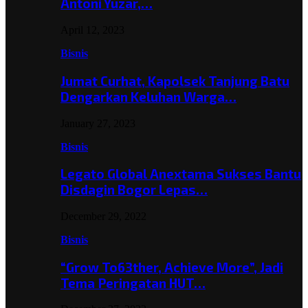
Antoni Yuzar,…
April 12, 2023
Bisnis
Jumat Curhat, Kapolsek Tanjung Batu
Dengarkan Keluhan Warga…
January 27, 2023
Bisnis
Legato Global Anextama Sukses Bantu
Disdagin Bogor Lepas…
December 29, 2022
Bisnis
“Grow To63ther, Achieve More”, Jadi
Tema Peringatan HUT…