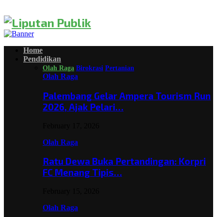
Home
Pendidikan
Olah Raga
Birokrasi
Pertanian
Olah Raga
Palembang Gelar Ampera Tourism Run
2026, Ajak Pelari…
February 17, 2026
Olah Raga
Ratu Dewa Buka Pertandingan: Korpri
FC Menang Tipis…
February 15, 2026
Olah Raga