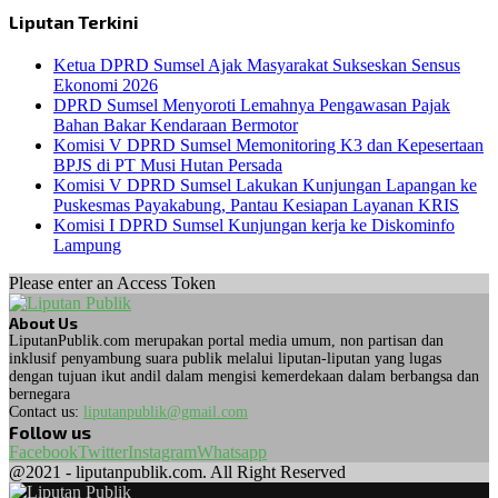
Liputan Terkini
Ketua DPRD Sumsel Ajak Masyarakat Sukseskan Sensus
Ekonomi 2026
DPRD Sumsel Menyoroti Lemahnya Pengawasan Pajak
Bahan Bakar Kendaraan Bermotor
Komisi V DPRD Sumsel Memonitoring K3 dan Kepesertaan
BPJS di PT Musi Hutan Persada
Komisi V DPRD Sumsel Lakukan Kunjungan Lapangan ke
Puskesmas Payakabung, Pantau Kesiapan Layanan KRIS
Komisi I DPRD Sumsel Kunjungan kerja ke Diskominfo
Lampung
Please enter an Access Token
About Us
LiputanPublik.com merupakan portal media umum, non partisan dan
inklusif penyambung suara publik melalui liputan-liputan yang lugas
dengan tujuan ikut andil dalam mengisi kemerdekaan dalam berbangsa dan
bernegara
Contact us:
liputanpublik@gmail.com
Follow us
Facebook
Twitter
Instagram
Whatsapp
@2021 - liputanpublik.com. All Right Reserved