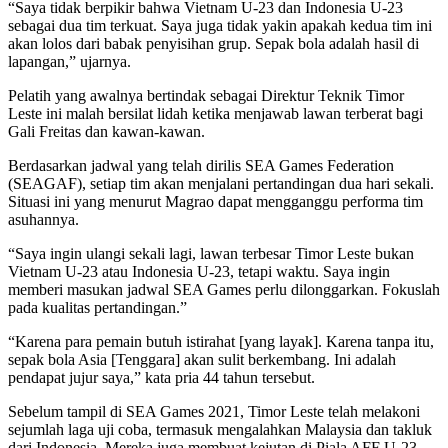
“Saya tidak berpikir bahwa Vietnam U-23 dan Indonesia U-23
sebagai dua tim terkuat. Saya juga tidak yakin apakah kedua tim ini
akan lolos dari babak penyisihan grup. Sepak bola adalah hasil di
lapangan,” ujarnya.
Pelatih yang awalnya bertindak sebagai Direktur Teknik Timor
Leste ini malah bersilat lidah ketika menjawab lawan terberat bagi
Gali Freitas dan kawan-kawan.
Berdasarkan jadwal yang telah dirilis SEA Games Federation
(SEAGAF), setiap tim akan menjalani pertandingan dua hari sekali.
Situasi ini yang menurut Magrao dapat mengganggu performa tim
asuhannya.
“Saya ingin ulangi sekali lagi, lawan terbesar Timor Leste bukan
Vietnam U-23 atau Indonesia U-23, tetapi waktu. Saya ingin
memberi masukan jadwal SEA Games perlu dilonggarkan. Fokuslah
pada kualitas pertandingan.”
“Karena para pemain butuh istirahat [yang layak]. Karena tanpa itu,
sepak bola Asia [Tenggara] akan sulit berkembang. Ini adalah
pendapat jujur saya,” kata pria 44 tahun tersebut.
Sebelum tampil di SEA Games 2021, Timor Leste telah melakoni
sejumlah laga uji coba, termasuk mengalahkan Malaysia dan takluk
dari Indonesia. Mereka juga membuat kejutan di Piala AFF U-23