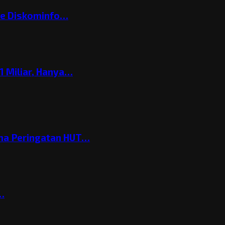
ke Diskominfo…
 Miliar, Hanya…
ema Peringatan HUT…
t…