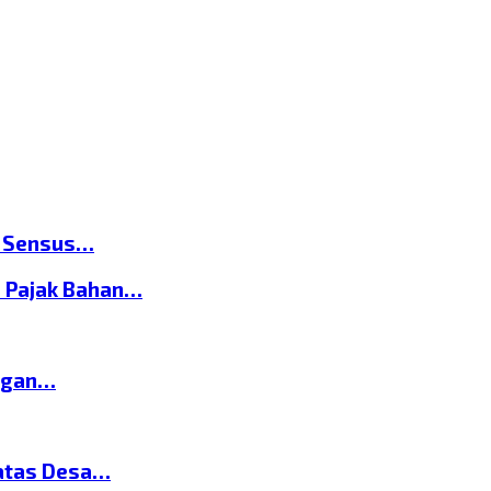
n Sensus…
 Pajak Bahan…
ngan…
atas Desa…