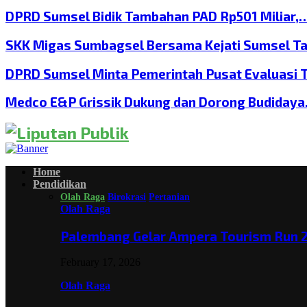
DPRD Sumsel Bidik Tambahan PAD Rp501 Miliar,
SKK Migas Sumbagsel Bersama Kejati Sumsel T
DPRD Sumsel Minta Pemerintah Pusat Evaluasi 
Medco E&P Grissik Dukung dan Dorong Budiday
Home
Pendidikan
Olah Raga
Birokrasi
Pertanian
Olah Raga
Palembang Gelar Ampera Tourism Run 2
February 17, 2026
Olah Raga