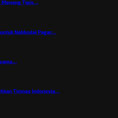
C Menang Tipis…
h untuk Nahkodai Pagar…
ersama…
ehkan Timnas Indonesia…