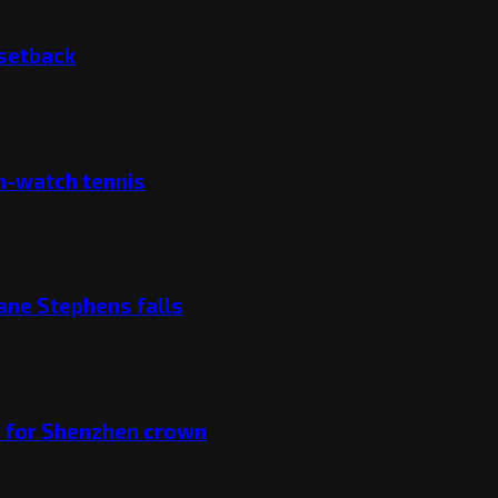
 setback
ch-watch tennis
ane Stephens falls
v for Shenzhen crown