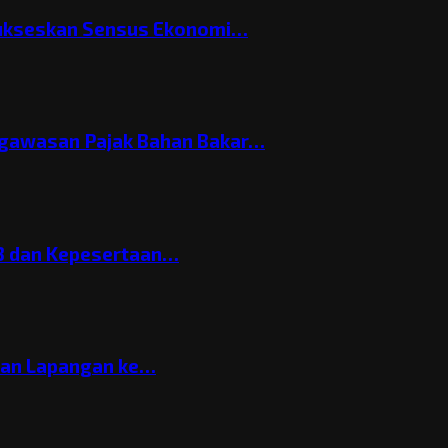
Sukseskan Sensus Ekonomi…
gawasan Pajak Bahan Bakar…
3 dan Kepesertaan…
gan Lapangan ke…