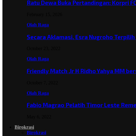
Ratu Dewa Buka Pertandingan: Korpri F
February 15, 2026
Olah Raga
Secara Aklamasi, Esra Nugroho Terpili
October 23, 2022
Olah Raga
Friendly Match ,Ir H Ridho Yahya MM b
October 7, 2022
Olah Raga
Fabio Magrao Pelatih Timor Leste Rem
May 6, 2022
Birokrasi
Birokrasi