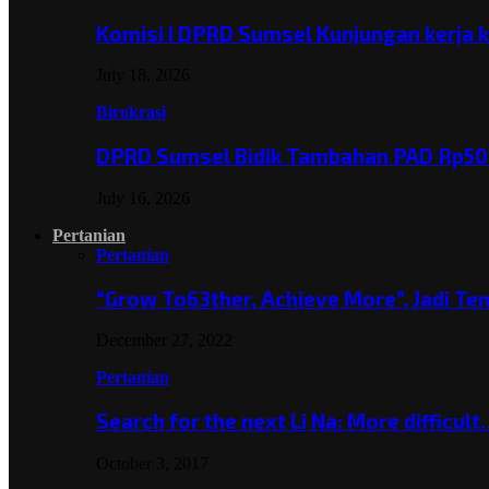
Komisi I DPRD Sumsel Kunjungan kerja 
July 18, 2026
Birokrasi
DPRD Sumsel Bidik Tambahan PAD Rp501
July 16, 2026
Pertanian
Pertanian
“Grow To63ther, Achieve More”, Jadi T
December 27, 2022
Pertanian
Search for the next Li Na: More difficul
October 3, 2017