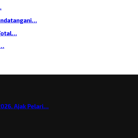
…
andatangani…
Total…
a…
026, Ajak Pelari…