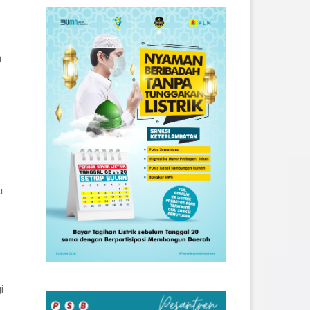
n
u
i