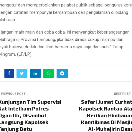
mengatur dan memperbolehkan pejabat publik sebagai pengurus koni
dengan catatan mempunyai kemampuan dan pengalaman di bidang
olahraga.
“ jangan main main dan coba coba, ini menyangkut keberlangsungan
olahraga di Provinsi Lampung, jika tidak dirasa cukup mampu dan
layak baiknya duduk dan lihat bersama saya saja dari jauh “ Tutup
Mingrum. (LF/LP)
PREVIOUS POST
NEXT POST
Kunjungan Tim Supervisi
Safari Jumat Curhat
Sat Intelkam Polres
Kapolsek Rantau Ala
Ogan Ilir, Disambut
Berikan Himbaua
Langsung Kapolsek
Kamtibmas Di Masji
Tanjung Batu
Al-Muhajirin Des