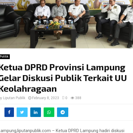
Politik
Ketua DPRD Provinsi Lampung
Gelar Diskusi Publik Terkait UU
Keolahragaan
by
Liputan Publik
February 8, 2023
0
388
Lampung,liputanpublik.com – Ketua DPRD Lampung hadiri diskusi