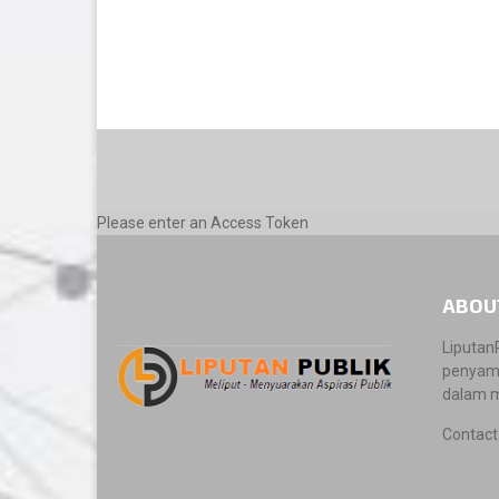
Please enter an Access Token
ABOU
Liputan
penyamb
dalam m
Contact