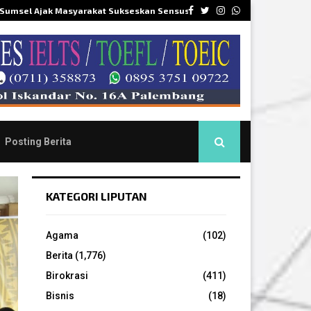
Facebook
Twitter
Instagram
Whatsapp
 Sumsel Ajak Masyarakat Sukseskan Sensus…
DPR
Posting Berita
KATEGORI LIPUTAN
Agama
(102)
Berita
(1,776)
Birokrasi
(411)
Bisnis
(18)