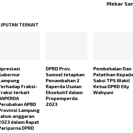
Mekar Sar
LIPUTAN TERKAIT
Apresiasi
DPRD Prov.
Pembekalan Dan
Gubernur
Sumsel tetapkan
Pelatihan Kepad
Lampung
Penambahan 2
Saksi TPS Wakil
Terhadap Fraksi-
Raperda Usulan
Ketua DPRD Elly
Fraksi terkait
Eksekutif dalam
Wahyuni
RAPERDA
Propemperda
Perubahan APBD
2023
Provinsi Lampung
tahun anggaran
2023 dalam Rapat
Paripurna DPRD