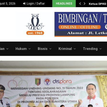
Dukung dan Dorong Budidaya…
ust 5, 2026
Login / Daftar
HEADLINES
Ketua DPRD
ian
Hukum
Bisnis
Kriminal
Trending