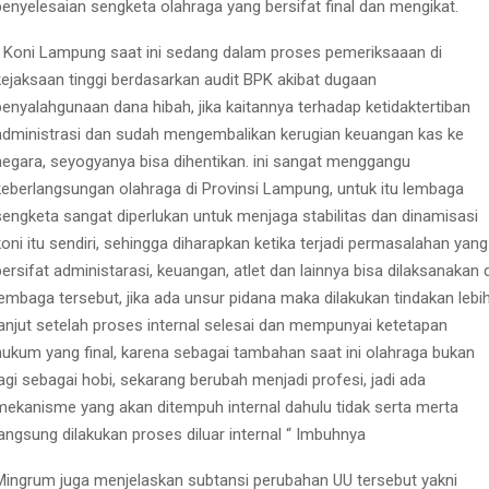
penyelesaian sengketa olahraga yang bersifat final dan mengikat.
“ Koni Lampung saat ini sedang dalam proses pemeriksaaan di
kejaksaan tinggi berdasarkan audit BPK akibat dugaan
penyalahgunaan dana hibah, jika kaitannya terhadap ketidaktertiban
administrasi dan sudah mengembalikan kerugian keuangan kas ke
negara, seyogyanya bisa dihentikan. ini sangat menggangu
keberlangsungan olahraga di Provinsi Lampung, untuk itu lembaga
sengketa sangat diperlukan untuk menjaga stabilitas dan dinamisasi
koni itu sendiri, sehingga diharapkan ketika terjadi permasalahan yang
bersifat administarasi, keuangan, atlet dan lainnya bisa dilaksanakan d
lembaga tersebut, jika ada unsur pidana maka dilakukan tindakan lebi
lanjut setelah proses internal selesai dan mempunyai ketetapan
hukum yang final, karena sebagai tambahan saat ini olahraga bukan
lagi sebagai hobi, sekarang berubah menjadi profesi, jadi ada
mekanisme yang akan ditempuh internal dahulu tidak serta merta
langsung dilakukan proses diluar internal “ Imbuhnya
Mingrum juga menjelaskan subtansi perubahan UU tersebut yakni