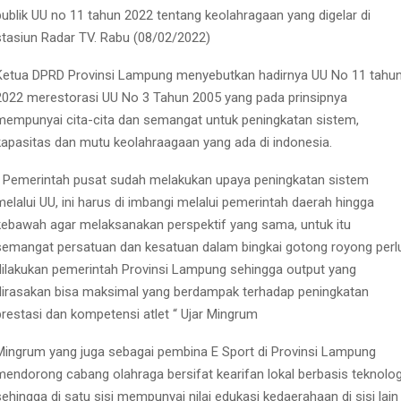
publik UU no 11 tahun 2022 tentang keolahragaan yang digelar di
stasiun Radar TV. Rabu (08/02/2022)
Ketua DPRD Provinsi Lampung menyebutkan hadirnya UU No 11 tahu
2022 merestorasi UU No 3 Tahun 2005 yang pada prinsipnya
mempunyai cita-cita dan semangat untuk peningkatan sistem,
kapasitas dan mutu keolahraagaan yang ada di indonesia.
“ Pemerintah pusat sudah melakukan upaya peningkatan sistem
melalui UU, ini harus di imbangi melalui pemerintah daerah hingga
kebawah agar melaksanakan perspektif yang sama, untuk itu
semangat persatuan dan kesatuan dalam bingkai gotong royong perl
dilakukan pemerintah Provinsi Lampung sehingga output yang
dirasakan bisa maksimal yang berdampak terhadap peningkatan
prestasi dan kompetensi atlet “ Ujar Mingrum
Mingrum yang juga sebagai pembina E Sport di Provinsi Lampung
mendorong cabang olahraga bersifat kearifan lokal berbasis teknolog
sehingga di satu sisi mempunyai nilai edukasi kedaerahaan di sisi lain