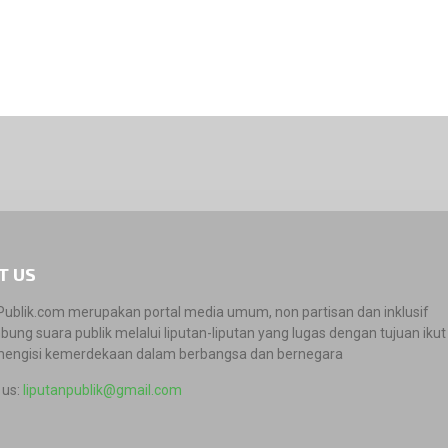
T US
Publik.com merupakan portal media umum, non partisan dan inklusif
ung suara publik melalui liputan-liputan yang lugas dengan tujuan ikut 
engisi kemerdekaan dalam berbangsa dan bernegara
 us:
liputanpublik@gmail.com