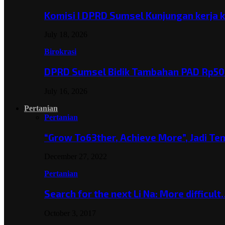
Komisi I DPRD Sumsel Kunjungan kerja 
July 18, 2026
Birokrasi
DPRD Sumsel Bidik Tambahan PAD Rp501
July 16, 2026
Pertanian
Pertanian
“Grow To63ther, Achieve More”, Jadi T
December 27, 2022
Pertanian
Search for the next Li Na: More difficul
October 3, 2017