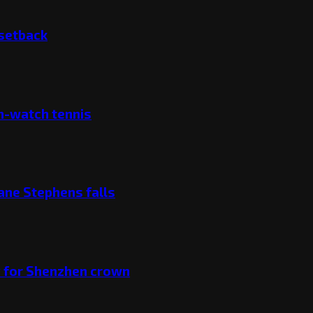
 setback
ch-watch tennis
ane Stephens falls
v for Shenzhen crown