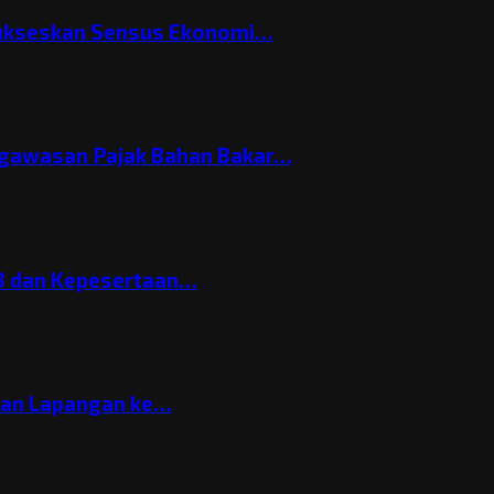
Sukseskan Sensus Ekonomi…
gawasan Pajak Bahan Bakar…
3 dan Kepesertaan…
gan Lapangan ke…