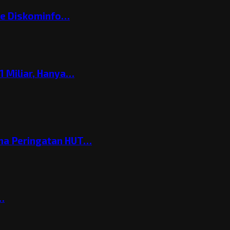
ke Diskominfo…
 Miliar, Hanya…
ema Peringatan HUT…
t…