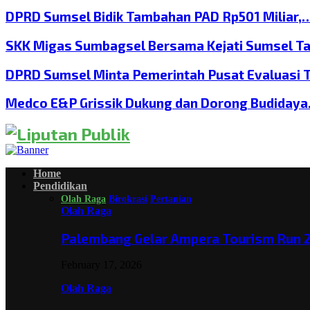
DPRD Sumsel Bidik Tambahan PAD Rp501 Miliar,
SKK Migas Sumbagsel Bersama Kejati Sumsel T
DPRD Sumsel Minta Pemerintah Pusat Evaluasi 
Medco E&P Grissik Dukung dan Dorong Budiday
Home
Pendidikan
Olah Raga
Birokrasi
Pertanian
Olah Raga
Palembang Gelar Ampera Tourism Run 2
February 17, 2026
Olah Raga