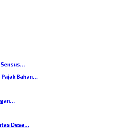
n Sensus…
 Pajak Bahan…
ngan…
atas Desa…