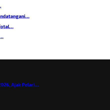
…
andatangani…
Total…
a…
026, Ajak Pelari…