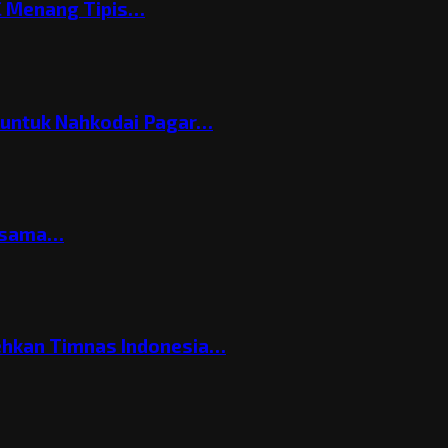
C Menang Tipis…
h untuk Nahkodai Pagar…
ersama…
ehkan Timnas Indonesia…