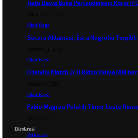
Ratu Dewa Buka Pertandingan: Korpri F
February 15, 2026
Olah Raga
Secara Aklamasi, Esra Nugroho Terpili
October 23, 2022
Olah Raga
Friendly Match ,Ir H Ridho Yahya MM b
October 7, 2022
Olah Raga
Fabio Magrao Pelatih Timor Leste Rem
May 6, 2022
Birokrasi
Birokrasi