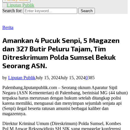
Search for:
Search
Berita
Amankan 4 Pucuk Senpi, 5 Magazen
dan 327 Butir Peluru Tajam, Tim
Ditreskrimum Polda Sumsel Bekuk
Seorang ASN.
by
Liputan Publik
July 15, 2024
July 15, 2024
0
385
Palembang,liputanpublik.com – Seorang oknum Aparatur Sipil
Negara (ASN Kementerian) di Palembang, berinisial MG (44 tahun)
terpaksa harus merurusan dengan hukum setelah ditangkap polisi
karena memiliki, menguasai dan menyimpan sejumlah senjata api
(Senpi) ilegal beserta ratusan amunisi berbagai kaliber dan
magazennya.
Direktur Kriminal Umum (Direskrimum) Polda Sumsel, Kombes
Pol M Anwar Reksowidjojo SH SIK yang menggelar konferensi