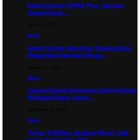
Ketua Komisi I DPRD Prov. Sumsel;
Antoni Yuzar,…
April 12, 2023
Bisnis
Jumat Curhat, Kapolsek Tanjung Batu
Dengarkan Keluhan Warga…
January 27, 2023
Bisnis
Legato Global Anextama Sukses Bantu
Disdagin Bogor Lepas…
December 29, 2022
Bisnis
“Grow To63ther, Achieve More”, Jadi
Tema Peringatan HUT…