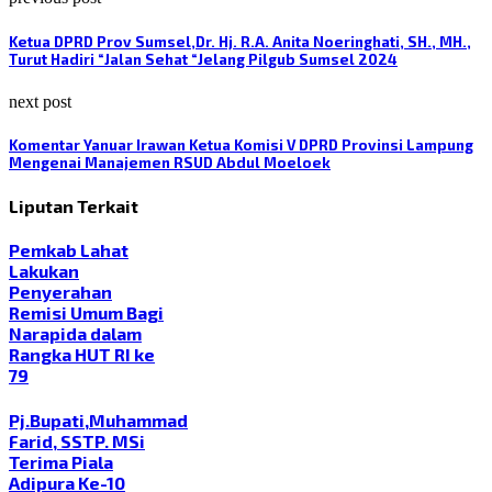
Ketua DPRD Prov Sumsel,Dr. Hj. R.A. Anita Noeringhati, SH., MH.,
Turut Hadiri “Jalan Sehat “Jelang Pilgub Sumsel 2024
next post
Komentar Yanuar Irawan Ketua Komisi V DPRD Provinsi Lampung
Mengenai Manajemen RSUD Abdul Moeloek
Liputan Terkait
Pemkab Lahat
Lakukan
Penyerahan
Remisi Umum Bagi
Narapida dalam
Rangka HUT RI ke
79
Pj.Bupati,Muhammad
Farid, SSTP. MSi
Terima Piala
Adipura Ke-10