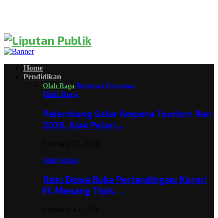
Home
Pendidikan
Olah Raga
Birokrasi
Pertanian
Olah Raga
Palembang Gelar Ampera Tourism Run
2026, Ajak Pelari…
February 17, 2026
Olah Raga
Ratu Dewa Buka Pertandingan: Korpri
FC Menang Tipis…
February 15, 2026