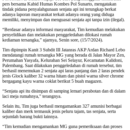
pers bersama Kabid Humas Kombes Pol Sunarto, mengatakan
tindak pidana penyalahgunaan senjata api ini terungkap berkat
adanya laporan masyarakat terkait adanya orang yang diduga
memiliki, menyimpan dan menguasai senjata api tanpa izin (ilegal).
“Berdasar adanya informasi masyarakat, Tim kemudian melakukan
penyelidikan dan melakukan penggeledahan dilokasi rumah
kediaman tersangka,” ujarnya, Senin sore, (15/7/2024).
Tim dipimpin Kanit 3 Subdit III Jatanras AKP Ardan Richard Lebo
mendatangi rumah tersangka MG yang berada di Jalan Mayor Zen,
Perumahan Yasyafa, Kelurahan Sei Selayur, Kecamatan Kalidoni,
Palembang. Saat dilakukan penggeledahan di rumah tersebut, tim
berhasil menemukan 2 senjata api laras panjang dan 2 laras pendek
jenis Glock kaliber 32 warna hitam dan pistol warna silver chrome
bergagang kayu warna coklat berikut 5 buah magazen.
“Senjata api itu disimpan di samping lemari perabotan dan di dalam
laci meja rumahnya,” terangnya.
Selain itu, Tim juga berhasil mengamankan 327 amunisi berbagai
kaliber dan merk termasuk jenis peluru tajam, tas senjata, serta
sejumlah barang bukti lainnya.
“Tim kemudian mengamankan MG guna pemeriksaan dan proses