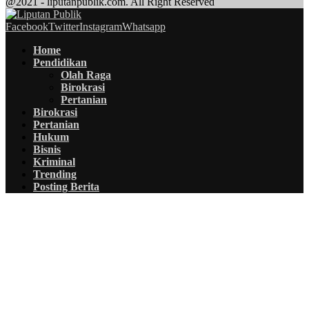
@2021 - liputanpublik.com. All Right Reserved
Facebook
Twitter
Instagram
Whatsapp
Home
Pendidikan
Olah Raga
Birokrasi
Pertanian
Birokrasi
Pertanian
Hukum
Bisnis
Kriminal
Trending
Posting Berita