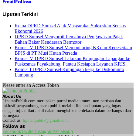
Email
Follow
Liputan Terkini
Ketua DPRD Sumsel Ajak Masyarakat Sukseskan Sensus
Ekonomi 2026
DPRD Sumsel Menyoroti Lemahnya Pengawasan Pajak
Bahan Bakar Kendaraan Bermotor
Komisi V DPRD Sumsel Memonitoring K3 dan Kepesertaan
BPJS di PT Musi Hutan Persada
Komisi V DPRD Sumsel Lakukan Kunjungan Lapangan ke
Puskesmas Payakabung, Pantau Kesiapan Layanan KRIS
Komisi I DPRD Sumsel Kunjungan kerja ke Diskominfo
Lampung
Please enter an Access Token
About Us
LiputanPublik.com merupakan portal media umum, non partisan dan
inklusif penyambung suara publik melalui liputan-liputan yang lugas
dengan tujuan ikut andil dalam mengisi kemerdekaan dalam berbangsa dan
bernegara
Contact us:
liputanpublik@gmail.com
Follow us
Facebook
Twitter
Instagram
Whatsapp