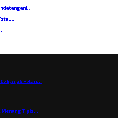
andatangani…
Total…
a…
026, Ajak Pelari…
C Menang Tipis…