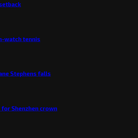
 setback
ch-watch tennis
ane Stephens falls
v for Shenzhen crown