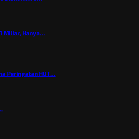
 Miliar, Hanya…
ema Peringatan HUT…
t…