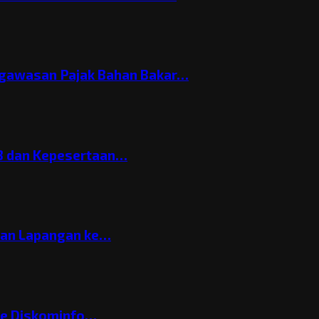
gawasan Pajak Bahan Bakar…
3 dan Kepesertaan…
gan Lapangan ke…
ke Diskominfo…