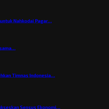
h untuk Nahkodai Pagar…
ersama…
ehkan Timnas Indonesia…
Sukseskan Sensus Ekonomi…