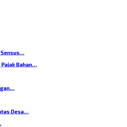
n Sensus…
 Pajak Bahan…
ngan…
atas Desa…
…