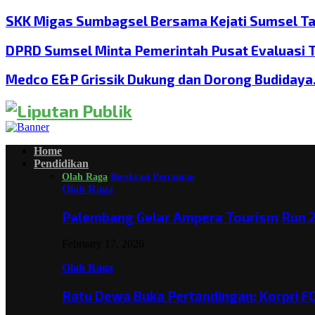
SKK Migas Sumbagsel Bersama Kejati Sumsel T
DPRD Sumsel Minta Pemerintah Pusat Evaluasi 
Medco E&P Grissik Dukung dan Dorong Budiday
Home
Pendidikan
Olah Raga
Birokrasi
Pertanian
Olah Raga
Palembang Gelar Ampera Tourism Run 2
February 17, 2026
Olah Raga
Ratu Dewa Buka Pertandingan: Korpri F