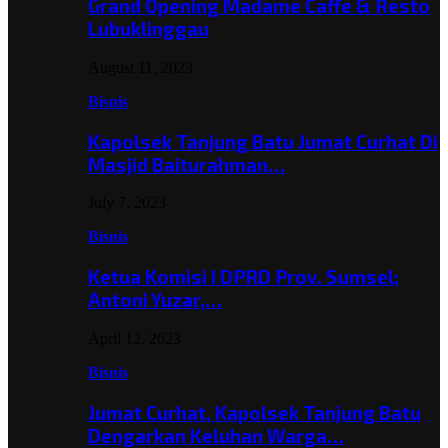
Grand Opening Madame Caffe & Resto
Lubuklinggau
August 11, 2023
Bisnis
Kapolsek Tanjung Batu Jumat Curhat Di
Masjid Baiturahman…
July 7, 2023
Bisnis
Ketua Komisi I DPRD Prov. Sumsel;
Antoni Yuzar,…
April 12, 2023
Bisnis
Jumat Curhat, Kapolsek Tanjung Batu
Dengarkan Keluhan Warga…