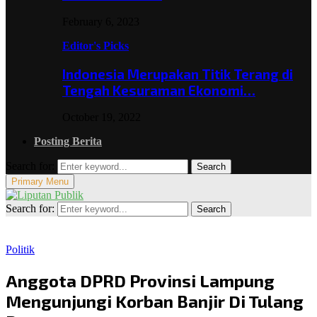
February 6, 2023
Editor's Picks
Indonesia Merupakan Titik Terang di
Tengah Kesuraman Ekonomi…
October 19, 2022
Posting Berita
Search for:
Search
Primary Menu
Search for:
Search
Politik
Anggota DPRD Provinsi Lampung
Mengunjungi Korban Banjir Di Tulang