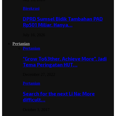
Birokrasi
DPRD Sumsel Bidik Tambahan PAD
Rp501 Miliar, Hanya…
July 16, 2026
Pertanian
Pertanian
“Grow To63ther, Achieve More”, Jadi
Tema Peringatan HUT…
December 27, 2022
Pertanian
Search for the next Li Na: More
difficult…
October 3, 2017