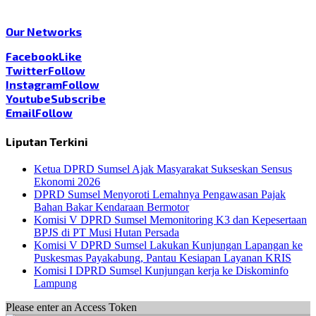
Our Networks
Facebook
Like
Twitter
Follow
Instagram
Follow
Youtube
Subscribe
Email
Follow
Liputan Terkini
Ketua DPRD Sumsel Ajak Masyarakat Sukseskan Sensus
Ekonomi 2026
DPRD Sumsel Menyoroti Lemahnya Pengawasan Pajak
Bahan Bakar Kendaraan Bermotor
Komisi V DPRD Sumsel Memonitoring K3 dan Kepesertaan
BPJS di PT Musi Hutan Persada
Komisi V DPRD Sumsel Lakukan Kunjungan Lapangan ke
Puskesmas Payakabung, Pantau Kesiapan Layanan KRIS
Komisi I DPRD Sumsel Kunjungan kerja ke Diskominfo
Lampung
Please enter an Access Token