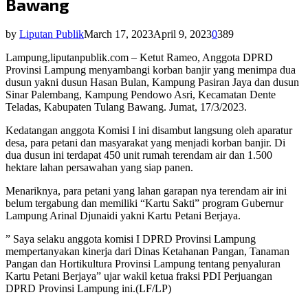
Bawang
by
Liputan Publik
March 17, 2023
April 9, 2023
0
389
Lampung,liputanpublik.com – Ketut Rameo, Anggota DPRD
Provinsi Lampung menyambangi korban banjir yang menimpa dua
dusun yakni dusun Hasan Bulan, Kampung Pasiran Jaya dan dusun
Sinar Palembang, Kampung Pendowo Asri, Kecamatan Dente
Teladas, Kabupaten Tulang Bawang. Jumat, 17/3/2023.
Kedatangan anggota Komisi I ini disambut langsung oleh aparatur
desa, para petani dan masyarakat yang menjadi korban banjir. Di
dua dusun ini terdapat 450 unit rumah terendam air dan 1.500
hektare lahan persawahan yang siap panen.
Menariknya, para petani yang lahan garapan nya terendam air ini
belum tergabung dan memiliki “Kartu Sakti” program Gubernur
Lampung Arinal Djunaidi yakni Kartu Petani Berjaya.
” Saya selaku anggota komisi I DPRD Provinsi Lampung
mempertanyakan kinerja dari Dinas Ketahanan Pangan, Tanaman
Pangan dan Hortikultura Provinsi Lampung tentang penyaluran
Kartu Petani Berjaya” ujar wakil ketua fraksi PDI Perjuangan
DPRD Provinsi Lampung ini.(LF/LP)