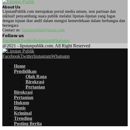
About Us
LiputanPublik.com merupakan portal media umum, non partisan dan
inklusif penyambung suara publik melalui liputan-liputan yang lugas
dengan tujuan ikut andil dalam mengisi kemerdekaan dalam berbangsa dan
bernegara
Contact us:
liputanpublik@gmail.com
Follow us
Facebook
Twitter
Instagram
Whatsapp
@2021 - liputanpublik.com. All Right Reserved
Facebook
Twitter
Instagram
Whatsapp
Home
Pendidikan
Olah Raga
Birokrasi
Pertanian
Birokrasi
Pertanian
Hukum
Bisnis
Kriminal
Trending
Posting Berita