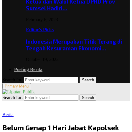
Ketua dan Wakil Ketua DPRD Prov
Sumsel Hadiri…
February 6, 2023
Editor's Picks
Indonesia Merupakan Titik Terang di
Tengah Kesuraman Ekonomi…
October 19, 2022
Posting Berita
Search for:
Search
Primary Menu
Search for:
Search
Berita
Belum Genap 1 Hari Jabat Kapolsek