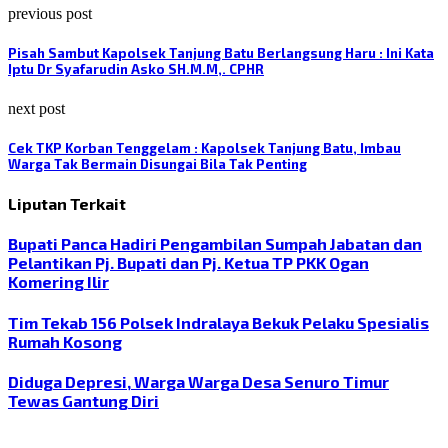
previous post
Pisah Sambut Kapolsek Tanjung Batu Berlangsung Haru : Ini Kata
Iptu Dr Syafarudin Asko SH.M.M,. CPHR
next post
Cek TKP Korban Tenggelam : Kapolsek Tanjung Batu, Imbau
Warga Tak Bermain Disungai Bila Tak Penting
Liputan Terkait
Bupati Panca Hadiri Pengambilan Sumpah Jabatan dan
Pelantikan Pj. Bupati dan Pj. Ketua TP PKK Ogan
Komering Ilir
Tim Tekab 156 Polsek Indralaya Bekuk Pelaku Spesialis
Rumah Kosong
Diduga Depresi, Warga Warga Desa Senuro Timur
Tewas Gantung Diri