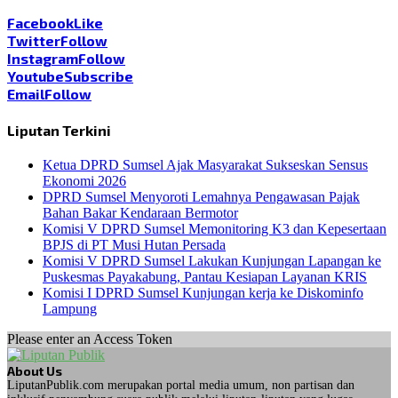
Facebook
Like
Twitter
Follow
Instagram
Follow
Youtube
Subscribe
Email
Follow
Liputan Terkini
Ketua DPRD Sumsel Ajak Masyarakat Sukseskan Sensus
Ekonomi 2026
DPRD Sumsel Menyoroti Lemahnya Pengawasan Pajak
Bahan Bakar Kendaraan Bermotor
Komisi V DPRD Sumsel Memonitoring K3 dan Kepesertaan
BPJS di PT Musi Hutan Persada
Komisi V DPRD Sumsel Lakukan Kunjungan Lapangan ke
Puskesmas Payakabung, Pantau Kesiapan Layanan KRIS
Komisi I DPRD Sumsel Kunjungan kerja ke Diskominfo
Lampung
Please enter an Access Token
About Us
LiputanPublik.com merupakan portal media umum, non partisan dan