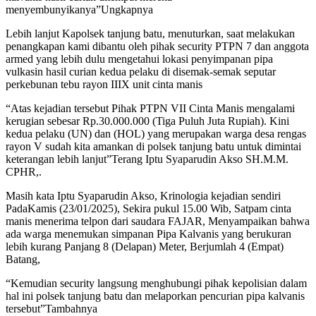
menyembunyikanya”Ungkapnya
Lebih lanjut Kapolsek tanjung batu, menuturkan, saat melakukan
penangkapan kami dibantu oleh pihak security PTPN 7 dan anggota
armed yang lebih dulu mengetahui lokasi penyimpanan pipa
vulkasin hasil curian kedua pelaku di disemak-semak seputar
perkebunan tebu rayon IIIX unit cinta manis
“Atas kejadian tersebut Pihak PTPN VII Cinta Manis mengalami
kerugian sebesar Rp.30.000.000 (Tiga Puluh Juta Rupiah). Kini
kedua pelaku (UN) dan (HOL) yang merupakan warga desa rengas
rayon V sudah kita amankan di polsek tanjung batu untuk dimintai
keterangan lebih lanjut”Terang Iptu Syaparudin Akso SH.M.M.
CPHR,.
Masih kata Iptu Syaparudin Akso, Krinologia kejadian sendiri
PadaKamis (23/01/2025), Sekira pukul 15.00 Wib, Satpam cinta
manis menerima telpon dari saudara FAJAR, Menyampaikan bahwa
ada warga menemukan simpanan Pipa Kalvanis yang berukuran
lebih kurang Panjang 8 (Delapan) Meter, Berjumlah 4 (Empat)
Batang,
“Kemudian security langsung menghubungi pihak kepolisian dalam
hal ini polsek tanjung batu dan melaporkan pencurian pipa kalvanis
tersebut”Tambahnya