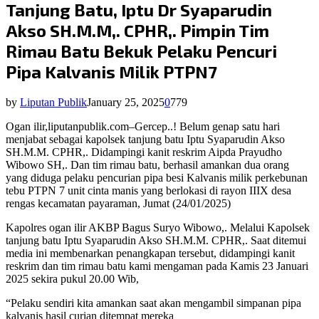
Tanjung Batu, Iptu Dr Syaparudin
Akso SH.M.M,. CPHR,. Pimpin Tim
Rimau Batu Bekuk Pelaku Pencuri
Pipa Kalvanis Milik PTPN7
by
Liputan Publik
January 25, 2025
0
779
Ogan ilir,liputanpublik.com–Gercep..! Belum genap satu hari
menjabat sebagai kapolsek tanjung batu Iptu Syaparudin Akso
SH.M.M. CPHR,. Didampingi kanit reskrim Aipda Prayudho
Wibowo SH,. Dan tim rimau batu, berhasil amankan dua orang
yang diduga pelaku pencurian pipa besi Kalvanis milik perkebunan
tebu PTPN 7 unit cinta manis yang berlokasi di rayon IIIX desa
rengas kecamatan payaraman, Jumat (24/01/2025)
Kapolres ogan ilir AKBP Bagus Suryo Wibowo,. Melalui Kapolsek
tanjung batu Iptu Syaparudin Akso SH.M.M. CPHR,. Saat ditemui
media ini membenarkan penangkapan tersebut, didampingi kanit
reskrim dan tim rimau batu kami mengaman pada Kamis 23 Januari
2025 sekira pukul 20.00 Wib,
“Pelaku sendiri kita amankan saat akan mengambil simpanan pipa
kalvanis hasil curian ditempat mereka