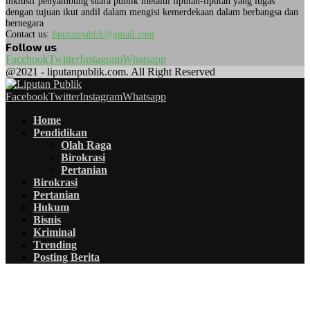
inklusif penyambung suara publik melalui liputan-liputan yang lugas
dengan tujuan ikut andil dalam mengisi kemerdekaan dalam berbangsa dan
bernegara
Contact us:
liputanpublik@gmail.com
Follow us
Facebook
Twitter
Instagram
Whatsapp
@2021 - liputanpublik.com. All Right Reserved
Facebook
Twitter
Instagram
Whatsapp
Home
Pendidikan
Olah Raga
Birokrasi
Pertanian
Birokrasi
Pertanian
Hukum
Bisnis
Kriminal
Trending
Posting Berita