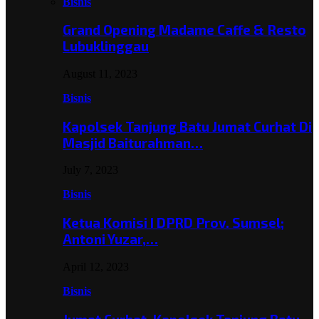
Bisnis
Grand Opening Madame Caffe & Resto
Lubuklinggau
August 11, 2023
Bisnis
Kapolsek Tanjung Batu Jumat Curhat Di
Masjid Baiturahman…
July 7, 2023
Bisnis
Ketua Komisi I DPRD Prov. Sumsel;
Antoni Yuzar,…
April 12, 2023
Bisnis