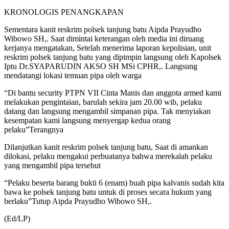
KRONOLOGIS PENANGKAPAN
Sementara kanit reskrim polsek tanjung batu Aipda Prayudho
Wibowo SH,. Saat dimintai keterangan oleh media ini diruang
kerjanya mengatakan, Setelah menerima laporan kepolisian, unit
reskrim polsek tanjung batu yang dipimpin langsung oleh Kapolsek
Iptu Dr.SYAPARUDIN AKSO SH MSi CPHR,. Langsung
mendatangi lokasi temuan pipa oleh warga
“Di bantu security PTPN VII Cinta Manis dan anggota armed kami
melakukan pengintaian, barulah sekira jam 20.00 wib, pelaku
datang dan langsung mengambil simpanan pipa. Tak menyiakan
kesempatan kami langsung menyergap kedua orang
pelaku”Terangnya
Dilanjutkan kanit reskrim polsek tanjung batu, Saat di amankan
dilokasi, pelaku mengakui perbuatanya bahwa merekalah pelaku
yang mengambil pipa tersebut
“Pelaku beserta barang bukti 6 (enam) buah pipa kalvanis sudah kita
bawa ke polsek tanjung batu untuk di proses secara hukum yang
berlaku”Tutup Aipda Prayudho Wibowo SH,.
(Ed/LP)