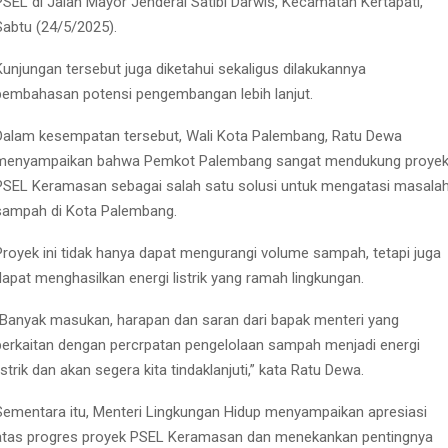
PSEL di Jalan Mayor Jenderal Satibi Darwis, Kecamatan Kertapati,
Sabtu (24/5/2025).
Kunjungan tersebut juga diketahui sekaligus dilakukannya
pembahasan potensi pengembangan lebih lanjut.
Dalam kesempatan tersebut, Wali Kota Palembang, Ratu Dewa
menyampaikan bahwa Pemkot Palembang sangat mendukung proye
PSEL Keramasan sebagai salah satu solusi untuk mengatasi masala
sampah di Kota Palembang.
Proyek ini tidak hanya dapat mengurangi volume sampah, tetapi juga
dapat menghasilkan energi listrik yang ramah lingkungan.
“Banyak masukan, harapan dan saran dari bapak menteri yang
berkaitan dengan percrpatan pengelolaan sampah menjadi energi
listrik dan akan segera kita tindaklanjuti,” kata Ratu Dewa.
Sementara itu, Menteri Lingkungan Hidup menyampaikan apresiasi
atas progres proyek PSEL Keramasan dan menekankan pentingnya