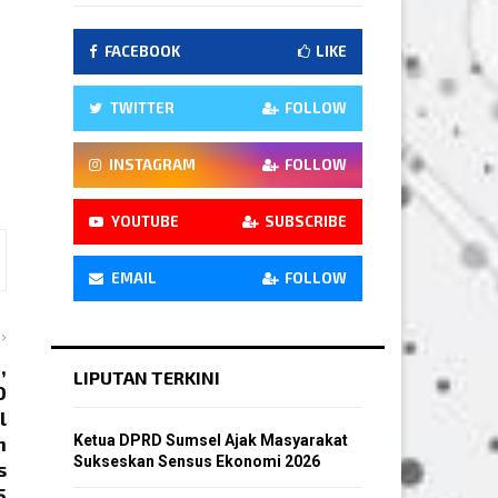
FACEBOOK
LIKE
TWITTER
FOLLOW
INSTAGRAM
FOLLOW
YOUTUBE
SUBSCRIBE
EMAIL
FOLLOW
,
LIPUTAN TERKINI
D
l
h
Ketua DPRD Sumsel Ajak Masyarakat
Sukseskan Sensus Ekonomi 2026
s
5