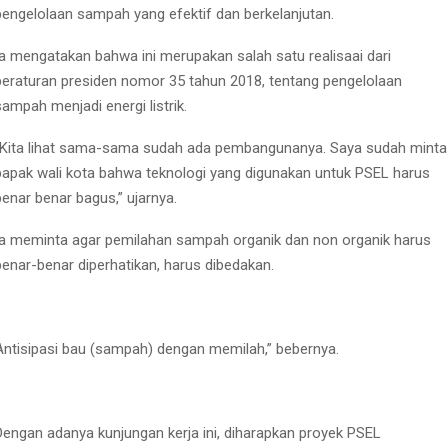
pengelolaan sampah yang efektif dan berkelanjutan.
Ia mengatakan bahwa ini merupakan salah satu realisaai dari
peraturan presiden nomor 35 tahun 2018, tentang pengelolaan
sampah menjadi energi listrik.
“Kita lihat sama-sama sudah ada pembangunanya. Saya sudah minta
bapak wali kota bahwa teknologi yang digunakan untuk PSEL harus
benar benar bagus,” ujarnya.
Ia meminta agar pemilahan sampah organik dan non organik harus
benar-benar diperhatikan, harus dibedakan.
Antisipasi bau (sampah) dengan memilah,” bebernya.
Dengan adanya kunjungan kerja ini, diharapkan proyek PSEL