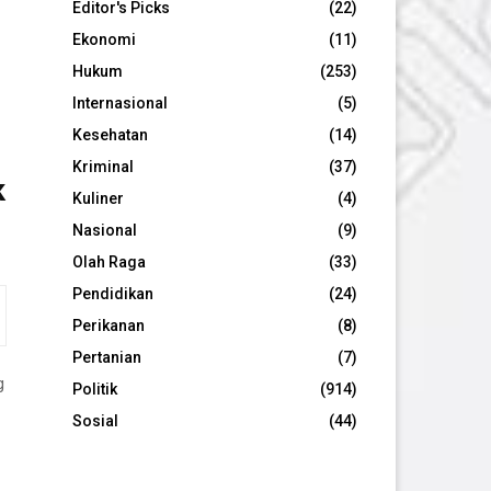
Editor's Picks
(22)
Ekonomi
(11)
Hukum
(253)
Internasional
(5)
Kesehatan
(14)
Kriminal
(37)
k
Kuliner
(4)
Nasional
(9)
Olah Raga
(33)
Pendidikan
(24)
Perikanan
(8)
Pertanian
(7)
g
Politik
(914)
Sosial
(44)