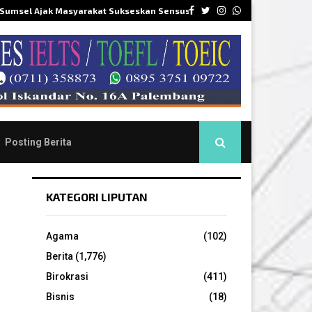
Facebook
Twitter
Instagram
Whatsapp
 Sumsel Ajak Masyarakat Sukseskan Sensus…
DPR
Posting Berita
KATEGORI LIPUTAN
Agama
(102)
Berita
(1,776)
Birokrasi
(411)
Bisnis
(18)