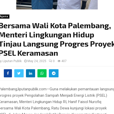
Agama
Bersama Wali Kota Palembang,
Menteri Lingkungan Hidup
Tinjau Langsung Progres Proye
PSEL Keramasan
by
Liputan Publik
May 24, 2025
0
407
Palembang,liputanpublik.com—Guna melakukan pemantauan langsun
progres proyek Pengolahan Sampah Menjadi Energi Listrik (PSEL)
Keramasan, Menteri Lingkungan Hidup RI, Hanif Faisol Nurofiq
bersama Wali Kota Palembang, Ratu Dewa kunjungi lokasi proyek