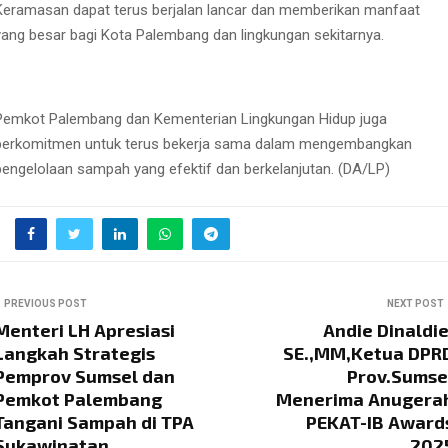
Keramasan dapat terus berjalan lancar dan memberikan manfaat
yang besar bagi Kota Palembang dan lingkungan sekitarnya.
Pemkot Palembang dan Kementerian Lingkungan Hidup juga
berkomitmen untuk terus bekerja sama dalam mengembangkan
pengelolaan sampah yang efektif dan berkelanjutan. (DA/LP)
PREVIOUS POST
NEXT POST
Menteri LH Apresiasi
Andie Dinaldie
Langkah Strategis
SE.,MM,Ketua DPR
Pemprov Sumsel dan
Prov.Sumse
Pemkot Palembang
Menerima Anugera
Tangani Sampah di TPA
PEKAT-IB Award
Sukawinatan
202