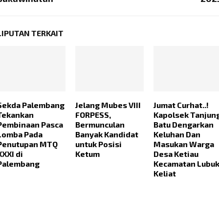
LIPUTAN TERKAIT
Sekda Palembang
Jelang Mubes VIII
Jumat Curhat..!
Tekankan
FORPESS,
Kapolsek Tanjun
Pembinaan Pasca
Bermunculan
Batu Dengarkan
Lomba Pada
Banyak Kandidat
Keluhan Dan
Penutupan MTQ
untuk Posisi
Masukan Warga
XXXI di
Ketum
Desa Ketiau
Palembang
Kecamatan Lubu
Keliat