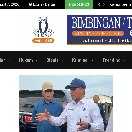
Dukung dan Dorong Budidaya…
ust 7, 2026
Login / Daftar
HEADLINES
Ketua DPRD
ian
Hukum
Bisnis
Kriminal
Trending