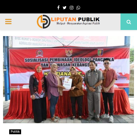
Facebook
Twitter
Instagram
Whatsapp
PRIMARY
MENU
Politik