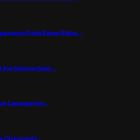
gawasan Pajak Bahan Bakar…
3 dan Kepesertaan…
gan Lapangan ke…
ke Diskominfo…