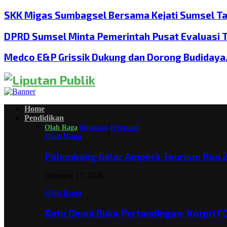
SKK Migas Sumbagsel Bersama Kejati Sumsel T
DPRD Sumsel Minta Pemerintah Pusat Evaluasi 
Medco E&P Grissik Dukung dan Dorong Budiday
Home
Pendidikan
Olah Raga
Birokrasi
Pertanian
Olah Raga
Palembang Gelar Ampera Tourism Run 2
February 17, 2026
Olah Raga
Ratu Dewa Buka Pertandingan: Korpri F