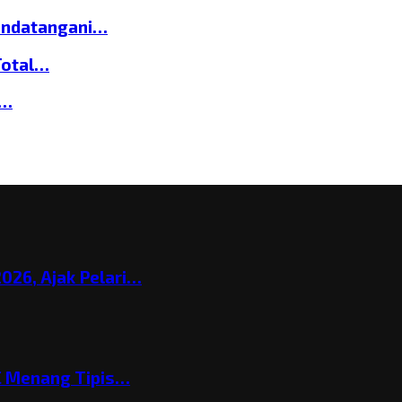
andatangani…
Total…
a…
026, Ajak Pelari…
C Menang Tipis…