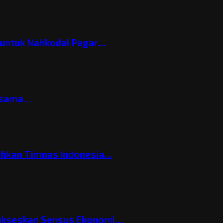
h untuk Nahkodai Pagar…
ersama…
ehkan Timnas Indonesia…
Sukseskan Sensus Ekonomi…