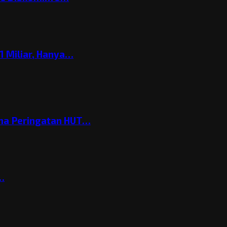
 Miliar, Hanya…
ema Peringatan HUT…
t…