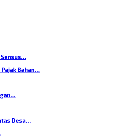
n Sensus…
 Pajak Bahan…
ngan…
atas Desa…
…