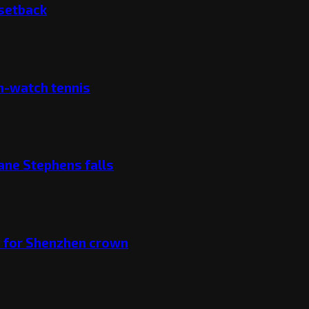
 setback
ch-watch tennis
ane Stephens falls
v for Shenzhen crown