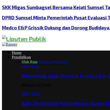
SKK Migas Sumbagsel Bersama Kejati Sumsel T
DPRD Sumsel Minta Pemerintah Pusat Evaluasi 
Medco E&P Grissik Dukung dan Dorong Budiday
Home
Pendidikan
Olah Raga
Birokrasi
Pertanian
Olah Raga
Palembang Gelar Ampera Tourism Run 2
February 17, 2026
Olah Raga
Ratu Dewa Buka Pertandingan: Korpri F