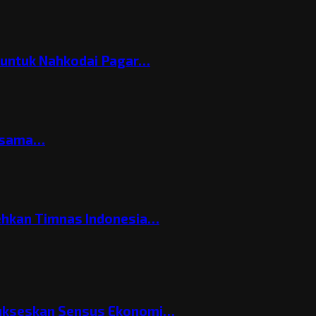
h untuk Nahkodai Pagar…
ersama…
ehkan Timnas Indonesia…
Sukseskan Sensus Ekonomi…