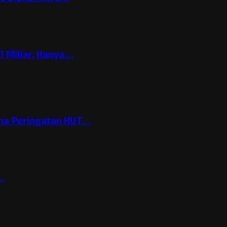
 Miliar, Hanya…
ema Peringatan HUT…
t…