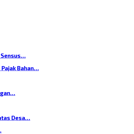
n Sensus…
 Pajak Bahan…
ngan…
atas Desa…
…