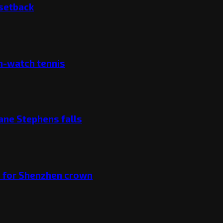
 setback
ch-watch tennis
ane Stephens falls
v for Shenzhen crown