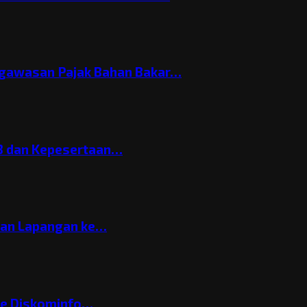
gawasan Pajak Bahan Bakar…
3 dan Kepesertaan…
gan Lapangan ke…
ke Diskominfo…