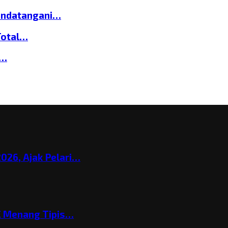
andatangani…
Total…
a…
026, Ajak Pelari…
C Menang Tipis…