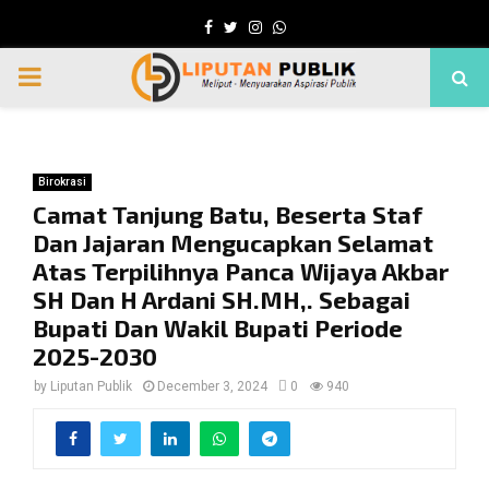
Facebook
Twitter
Instagram
Whatsapp
PRIMARY
MENU
Birokrasi
Camat Tanjung Batu, Beserta Staf
Dan Jajaran Mengucapkan Selamat
Atas Terpilihnya Panca Wijaya Akbar
SH Dan H Ardani SH.MH,. Sebagai
Bupati Dan Wakil Bupati Periode
2025-2030
by
Liputan Publik
December 3, 2024
0
940