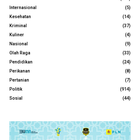
Internasional
(5)
Kesehatan
(14)
Kriminal
(37)
Kuliner
(4)
Nasional
(9)
Olah Raga
(33)
Pendidikan
(24)
Perikanan
(8)
Pertanian
(7)
Politik
(914)
Sosial
(44)