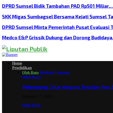
DPRD Sumsel Bidik Tambahan PAD Rp501 Miliar,
SKK Migas Sumbagsel Bersama Kejati Sumsel T
DPRD Sumsel Minta Pemerintah Pusat Evaluasi 
Medco E&P Grissik Dukung dan Dorong Budiday
Home
Pendidikan
Olah Raga
Birokrasi
Pertanian
Olah Raga
Palembang Gelar Ampera Tourism Run 2
February 17, 2026
Olah Raga