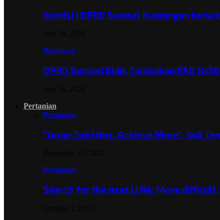
Komisi I DPRD Sumsel Kunjungan kerja 
July 18, 2026
Birokrasi
DPRD Sumsel Bidik Tambahan PAD Rp501
July 16, 2026
Pertanian
Pertanian
“Grow To63ther, Achieve More”, Jadi T
December 27, 2022
Pertanian
Search for the next Li Na: More difficul
October 3, 2017