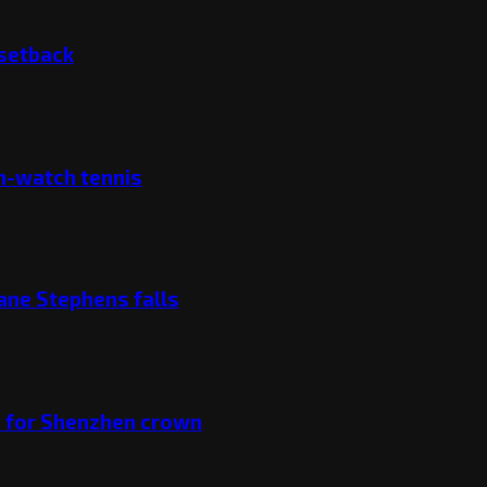
 setback
ch-watch tennis
ane Stephens falls
v for Shenzhen crown