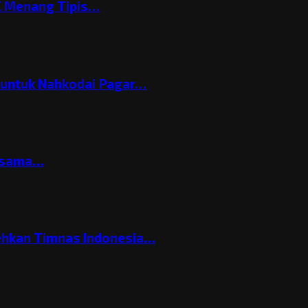
C Menang Tipis…
h untuk Nahkodai Pagar…
ersama…
ehkan Timnas Indonesia…