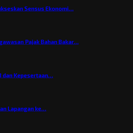
Sukseskan Sensus Ekonomi…
gawasan Pajak Bahan Bakar…
3 dan Kepesertaan…
gan Lapangan ke…