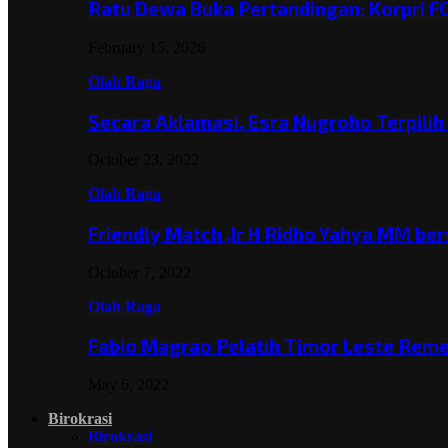
Ratu Dewa Buka Pertandingan: Korpri F
February 15, 2026
Olah Raga
Secara Aklamasi, Esra Nugroho Terpili
October 23, 2022
Olah Raga
Friendly Match ,Ir H Ridho Yahya MM b
October 7, 2022
Olah Raga
Fabio Magrao Pelatih Timor Leste Rem
May 6, 2022
Birokrasi
Birokrasi