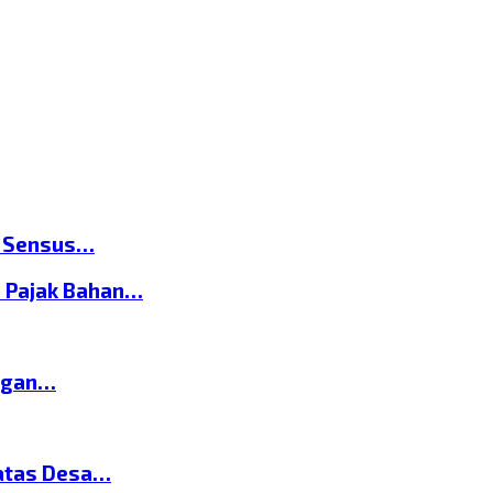
n Sensus…
 Pajak Bahan…
ngan…
atas Desa…