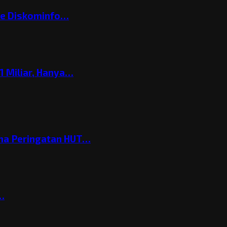
ke Diskominfo…
 Miliar, Hanya…
ema Peringatan HUT…
t…