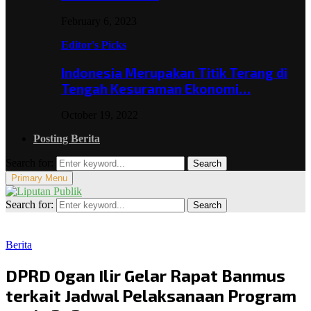
February 6, 2023
Editor's Picks
Indonesia Merupakan Titik Terang di
Tengah Kesuraman Ekonomi…
October 19, 2022
Posting Berita
Search for:
Search
Primary Menu
Search for:
Search
Berita
DPRD Ogan Ilir Gelar Rapat Banmus
terkait Jadwal Pelaksanaan Program