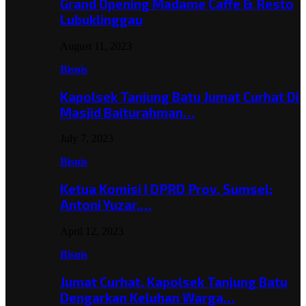
Grand Opening Madame Caffe & Resto
Lubuklinggau
August 11, 2023
Bisnis
Kapolsek Tanjung Batu Jumat Curhat Di
Masjid Baiturahman…
July 7, 2023
Bisnis
Ketua Komisi I DPRD Prov. Sumsel;
Antoni Yuzar,…
April 12, 2023
Bisnis
Jumat Curhat, Kapolsek Tanjung Batu
Dengarkan Keluhan Warga…