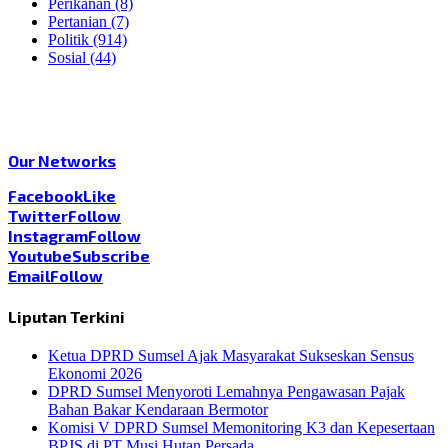
Perikanan
(8)
Pertanian
(7)
Politik
(914)
Sosial
(44)
Our Networks
Facebook
Like
Twitter
Follow
Instagram
Follow
Youtube
Subscribe
Email
Follow
Liputan Terkini
Ketua DPRD Sumsel Ajak Masyarakat Sukseskan Sensus
Ekonomi 2026
DPRD Sumsel Menyoroti Lemahnya Pengawasan Pajak
Bahan Bakar Kendaraan Bermotor
Komisi V DPRD Sumsel Memonitoring K3 dan Kepesertaan
BPJS di PT Musi Hutan Persada