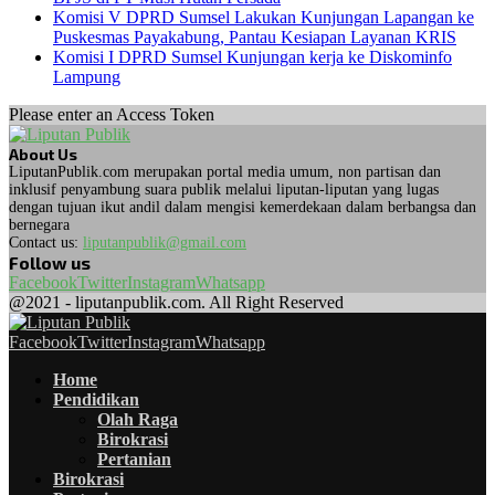
Komisi V DPRD Sumsel Lakukan Kunjungan Lapangan ke
Puskesmas Payakabung, Pantau Kesiapan Layanan KRIS
Komisi I DPRD Sumsel Kunjungan kerja ke Diskominfo
Lampung
Please enter an Access Token
About Us
LiputanPublik.com merupakan portal media umum, non partisan dan
inklusif penyambung suara publik melalui liputan-liputan yang lugas
dengan tujuan ikut andil dalam mengisi kemerdekaan dalam berbangsa dan
bernegara
Contact us:
liputanpublik@gmail.com
Follow us
Facebook
Twitter
Instagram
Whatsapp
@2021 - liputanpublik.com. All Right Reserved
Facebook
Twitter
Instagram
Whatsapp
Home
Pendidikan
Olah Raga
Birokrasi
Pertanian
Birokrasi