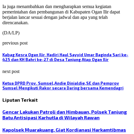
Ia juga menambahkan dan mengharapkan semua kegiatan
pemerintahan dan pembangunan di Kabupaten Ogan Ilir dapat
berjalan lancar sesuai dengan jadwal dan apa yang telah
direncanakan.
(DA/LP)
previous post
Kabag Kesra Ogan Ilir, Hadiri Haul Sayyid Umar Baginda Sari ke-
425 dan KH Bahri ke-27 di Desa Tanjung Atap Ogan Ilir
next post
Ketua DPRD Prov. Sumsel,Andie Dinialdie,SE dan Pemprov
Sumsel Mengikuti Rakor secara Daring bersama Kemendagri
Liputan Terkait
Gencar Lakukan Patroli dan Himbauan, Polsek Tanjung
Batu Antisipasi Karhutla di Wilayah Rawan
Kapolsek Muarakuang, Giat Kordianasi Harkamtibmas