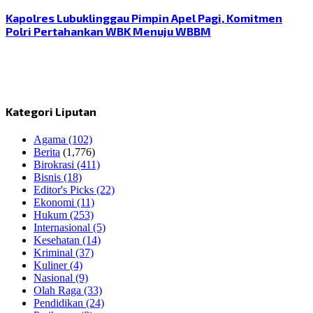
Kapolres Lubuklinggau Pimpin Apel Pagi, Komitmen
Polri Pertahankan WBK Menuju WBBM
Kategori Liputan
Agama
(102)
Berita
(1,776)
Birokrasi
(411)
Bisnis
(18)
Editor's Picks
(22)
Ekonomi
(11)
Hukum
(253)
Internasional
(5)
Kesehatan
(14)
Kriminal
(37)
Kuliner
(4)
Nasional
(9)
Olah Raga
(33)
Pendidikan
(24)