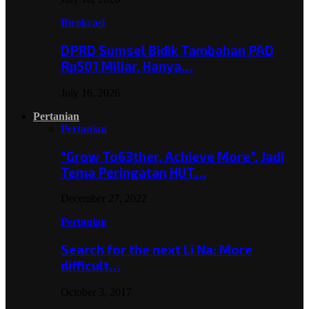
Birokrasi
DPRD Sumsel Bidik Tambahan PAD
Rp501 Miliar, Hanya…
July 16, 2026
Pertanian
Pertanian
“Grow To63ther, Achieve More”, Jadi
Tema Peringatan HUT…
December 27, 2022
Pertanian
Search for the next Li Na: More
difficult…
October 3, 2017