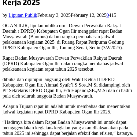
Kerja 2025
by
Liputan Publik
February 3, 2025
February 12, 2025
0
415
OGAN ILIR, liputanpublik.com– Dewan Perwakilan Rakyat
Daerah ( DPRD) Kabupaten Ogan Ilir menggelar rapat Badan
Musyawarah (Banmus) dalam rangka pembahasan jadwal
pelaksanaan kegiatan 2025, di Ruang Rapat Paripurna Gedung
DPRD Kabupaten Ogan Ilir, Tanjung Senai, Senin (3/2/2025).
Rapat Badan Musyawarah Dewan Perwakilan Rakyat Daerah
(DPRD) Kabupaten Ogan Ilir dalam rangka membahas jadwal
pelaksanaan kegiatan rapat tahun 2025 tersebut
dibuka dan dipimpin langsung oleh Wakil Ketua II DPRD
Kabupaten Ogan Ilir, Ahmad Syafe’i,S.Sos.,M.Si didampingi oleh
Plt Sekretaris DPRD Ogan Ilir, Edi Hapandi,SE.,M.Si dan di hadiri
pula oleh seluruh anggota Badan Musyawarah.
Adapun Tujuan rapat ini adalah untuk membahas dan menentukan
jadwal kegiatan rapat DPRD Kabupaten Ogan Ilir 2025.
”Hadirnya kita dalam Rapat Badan Musyawarah ini untuk dapat
mengagendakan kegiatan- kegiatan yang akan dilaksanakan pada
tahun 2025 ini sehingga dapat berjalan efektif dan efisien,” katanya.