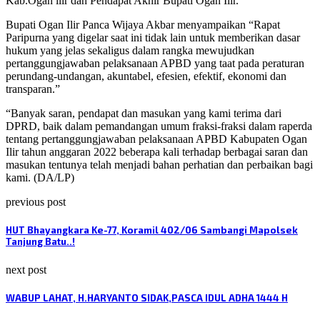
Kab.Ogan ilir dan Pendapat Akhir Bupati Ogan Ilir.
Bupati Ogan Ilir Panca Wijaya Akbar menyampaikan “Rapat
Paripurna yang digelar saat ini tidak lain untuk memberikan dasar
hukum yang jelas sekaligus dalam rangka mewujudkan
pertanggungjawaban pelaksanaan APBD yang taat pada peraturan
perundang-undangan, akuntabel, efesien, efektif, ekonomi dan
transparan.”
“Banyak saran, pendapat dan masukan yang kami terima dari
DPRD, baik dalam pemandangan umum fraksi-fraksi dalam raperda
tentang pertanggungjawaban pelaksanaan APBD Kabupaten Ogan
Ilir tahun anggaran 2022 beberapa kali terhadap berbagai saran dan
masukan tentunya telah menjadi bahan perhatian dan perbaikan bagi
kami. (DA/LP)
previous post
HUT Bhayangkara Ke-77, Koramil 402/06 Sambangi Mapolsek
Tanjung Batu..!
next post
WABUP LAHAT, H.HARYANTO SIDAK,PASCA IDUL ADHA 1444 H