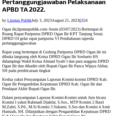
Pertanggungjawaban Pelaksanaan
APBD TA 2022.
by
Liputan Publik
July 3, 2023
August 21, 2023
0
324
Ogan ilir,liputanpublik.com–Senin (03/07/2023) Bertempat di
Ruang Rapat Paripurna DPRD Ogan Ilir KPT Tanjung Senai.
DPRD OI gelar rapat paripurna VI Pembahasan raperda
pertanggungjawaban
Rapat yang bertempat di Gedung Paripurna DPRD Ogan ilir ini
dibuka langsung oleh Ketua DPRD Ogan Ilir Soeharto HS
didampingi Wakil Ketua Ahmad Syafe’i dan para anggota DPRD
Ogan Ilir dan dihadiri oleh Bupati Ogan Ilir Panca Wijaya Akbar,
SH pada pembicaraan tingkat
Kedua yakni Penyampaian Laporan Komisi-komisi DPRD Kab.
Ogan Ilir Pengambilan Keputusan DPRD Kab. Ogan Ilir dan
Pendapat Akhir Bupati Ogan Ilir.
Dalam penyampaian Laporan Komisi-Komisi untuk Juru bicara
Komisi I yakni Rahmadi Djakfar, S.Sos., MTP Komisi 2 Basri
M.Zahri, S.Pd., M.Si Komisi 3 Sukarni, S.Sos dan Komisi 4 Amir
Hamzah, SH. Dilanjutkan dengan Pengambilan Keputusan DPRD