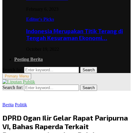
February 6, 2023
Editor's Picks
Indonesia Merupakan Titik Terang di
Tengah Kesuraman Ekonomi…
October 19, 2022
Posting Berita
Search for:
Search
Primary Menu
Search for:
Search
Berita
Politik
DPRD Ogan Ilir Gelar Rapat Paripurna
VI, Bahas Raperda Terkait