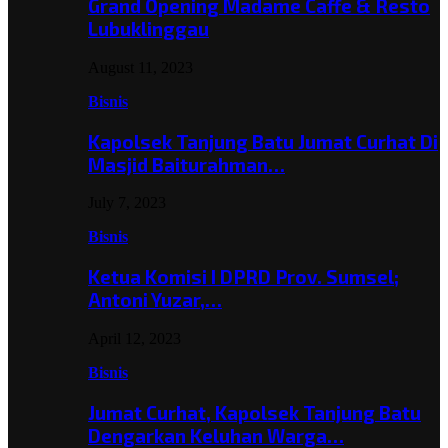
Grand Opening Madame Caffe & Resto
Lubuklinggau
August 11, 2023
Bisnis
Kapolsek Tanjung Batu Jumat Curhat Di
Masjid Baiturahman…
July 7, 2023
Bisnis
Ketua Komisi I DPRD Prov. Sumsel;
Antoni Yuzar,…
April 12, 2023
Bisnis
Jumat Curhat, Kapolsek Tanjung Batu
Dengarkan Keluhan Warga…