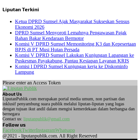
Liputan Terkini
Ketua DPRD Sumsel Ajak Masyarakat Sukseskan Sensus
Ekonomi 2026
DPRD Sumsel Menyoroti Lemahnya Pengawasan Pajak
Bahan Bakar Kendaraan Bermotor
Komisi V DPRD Sumsel Memonitoring K3 dan Kepesertaan
BPJS di PT Musi Hutan Persada
Komisi V DPRD Sumsel Lakukan Kunjungan Lapangan ke
Puskesmas Payakabung, Pantau Kesiapan Layanan KRIS
Komisi I DPRD Sumsel Kunjungan kerja ke Diskominfo
Lampung
Please enter an Access Token
About Us
LiputanPublik.com merupakan portal media umum, non partisan dan
inklusif penyambung suara publik melalui liputan-liputan yang lugas
dengan tujuan ikut andil dalam mengisi kemerdekaan dalam berbangsa dan
bernegara
Contact us:
liputanpublik@gmail.com
Follow us
Facebook
Twitter
Instagram
Whatsapp
@2021 - liputanpublik.com. All Right Reserved