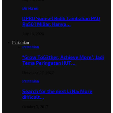
Birokrasi
DPRD Sumsel Bidik Tambahan PAD
Rp501 Miliar, Hanya…
July 16, 2026
Pertanian
Pertanian
“Grow To63ther, Achieve More”, Jadi
Tema Peringatan HUT…
December 27, 2022
Pertanian
Search for the next Li Na: More
difficult…
October 3, 2017