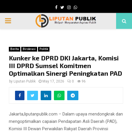
Facebook
Twitter
Instagram
Whatsapp
PRIMARY
MENU
Berita
Birokrasi
Politik
Kunker ke DPRD DKI Jakarta, Komisi
III DPRD Sumsel Komitmen
Optimalkan Sinergi Peningkatan PAD
by
Liputan Publik
May 17, 2026
0
96
Jakarta,liputanpublik.com – Dalam upaya mendongkrak dan
mengoptimalkan capaian Pendapatan Asli Daerah (PAD),
Komisi III Dewan Perwakilan Rakyat Daerah Provinsi