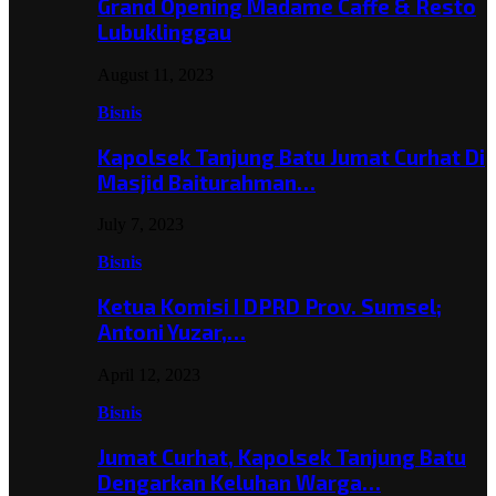
Grand Opening Madame Caffe & Resto
Lubuklinggau
August 11, 2023
Bisnis
Kapolsek Tanjung Batu Jumat Curhat Di
Masjid Baiturahman…
July 7, 2023
Bisnis
Ketua Komisi I DPRD Prov. Sumsel;
Antoni Yuzar,…
April 12, 2023
Bisnis
Jumat Curhat, Kapolsek Tanjung Batu
Dengarkan Keluhan Warga…