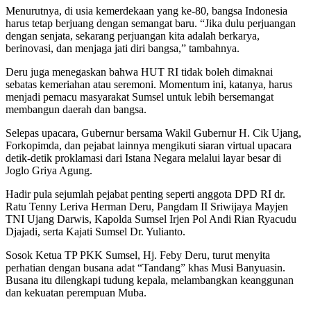
Menurutnya, di usia kemerdekaan yang ke-80, bangsa Indonesia
harus tetap berjuang dengan semangat baru. “Jika dulu perjuangan
dengan senjata, sekarang perjuangan kita adalah berkarya,
berinovasi, dan menjaga jati diri bangsa,” tambahnya.
Deru juga menegaskan bahwa HUT RI tidak boleh dimaknai
sebatas kemeriahan atau seremoni. Momentum ini, katanya, harus
menjadi pemacu masyarakat Sumsel untuk lebih bersemangat
membangun daerah dan bangsa.
Selepas upacara, Gubernur bersama Wakil Gubernur H. Cik Ujang,
Forkopimda, dan pejabat lainnya mengikuti siaran virtual upacara
detik-detik proklamasi dari Istana Negara melalui layar besar di
Joglo Griya Agung.
Hadir pula sejumlah pejabat penting seperti anggota DPD RI dr.
Ratu Tenny Leriva Herman Deru, Pangdam II Sriwijaya Mayjen
TNI Ujang Darwis, Kapolda Sumsel Irjen Pol Andi Rian Ryacudu
Djajadi, serta Kajati Sumsel Dr. Yulianto.
Sosok Ketua TP PKK Sumsel, Hj. Feby Deru, turut menyita
perhatian dengan busana adat “Tandang” khas Musi Banyuasin.
Busana itu dilengkapi tudung kepala, melambangkan keanggunan
dan kekuatan perempuan Muba.