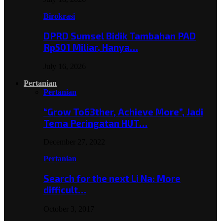
Birokrasi
DPRD Sumsel Bidik Tambahan PAD
Rp501 Miliar, Hanya…
July 16, 2026
Pertanian
Pertanian
“Grow To63ther, Achieve More”, Jadi
Tema Peringatan HUT…
December 27, 2022
Pertanian
Search for the next Li Na: More
difficult…
October 3, 2017