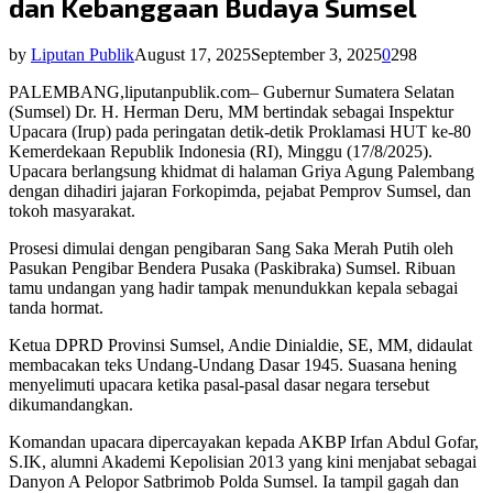
dan Kebanggaan Budaya Sumsel
by
Liputan Publik
August 17, 2025
September 3, 2025
0
298
PALEMBANG,liputanpublik.com– Gubernur Sumatera Selatan
(Sumsel) Dr. H. Herman Deru, MM bertindak sebagai Inspektur
Upacara (Irup) pada peringatan detik-detik Proklamasi HUT ke-80
Kemerdekaan Republik Indonesia (RI), Minggu (17/8/2025).
Upacara berlangsung khidmat di halaman Griya Agung Palembang
dengan dihadiri jajaran Forkopimda, pejabat Pemprov Sumsel, dan
tokoh masyarakat.
Prosesi dimulai dengan pengibaran Sang Saka Merah Putih oleh
Pasukan Pengibar Bendera Pusaka (Paskibraka) Sumsel. Ribuan
tamu undangan yang hadir tampak menundukkan kepala sebagai
tanda hormat.
Ketua DPRD Provinsi Sumsel, Andie Dinialdie, SE, MM, didaulat
membacakan teks Undang-Undang Dasar 1945. Suasana hening
menyelimuti upacara ketika pasal-pasal dasar negara tersebut
dikumandangkan.
Komandan upacara dipercayakan kepada AKBP Irfan Abdul Gofar,
S.IK, alumni Akademi Kepolisian 2013 yang kini menjabat sebagai
Danyon A Pelopor Satbrimob Polda Sumsel. Ia tampil gagah dan