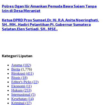
Polres Ogan Ilir Amankan Pemuda Bawa Sajam Tanpa
Izin di Desa Meranjat
Ketua DPRD Prov Sumsel,Dr. Hj. R.A. Anita Noeringhati,
SH., MH., Hadiri Pelantikan Pj. Gubernur Sumatera
Selatan,Elen Setiadi, SH., MSE.,
Kategori Liputan
Agama
(102)
Berita
(1,776)
Birokrasi
(411)
Bisnis
(18)
Editor's Picks
(22)
Ekonomi
(11)
Hukum
(253)
Internasional
(5)
Kesehatan
(14)
Kriminal
(37)