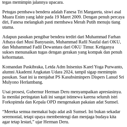
tegas memimpin jalannya upacara.
Petugas pembawa bendera adalah Fanesa Tri Margareta, siswi asal
Muara Enim yang lahir pada 19 Maret 2009. Dengan penuh percaya
diri, Fanesa melangkah pasti membawa Merah Putih menuju tiang
utama.
Adapun pasukan pengibar bendera terdiri dari Muhammad Farhan
Athaya dari Musi Banyuasin, Muhammad Rafil Naufal dari OKU,
dan Muhammad Fadil Dewantara dari OKU Timur. Ketiganya
sukses menunaikan tugas dengan gerakan yang kompak dan penuh
kehormatan.
Komandan Paskibraka, Letda Adm Inisenius Karel Yoga Purwanto,
alumni Akademi Angkatan Udara 2024, tampil sigap memimpin
pasukan. Saat ini ia menjabat PS Kasubsiminpers Dispers Lanud Sri
Mulyono Herlambang.
Usai prosesi, Gubernur Herman Deru menyampaikan apresiasinya.
Ia menilai peringatan kali ini sangat istimewa karena seluruh istri
Forkopimda dan Kepala OPD mengenakan pakaian adat Sumsel.
“Mereka semua memakai baju adat asli Sumsel. Ini bukan sekadar
seremonial, tetapi upaya membentengi dan menjaga budaya kita
agar tetap lestari,” ujar Herman Deru.