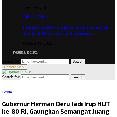
February 6, 2023
Editor's Picks
Indonesia Merupakan Titik Terang di
Tengah Kesuraman Ekonomi…
October 19, 2022
Posting Berita
Search for:
Search
Primary Menu
Search for:
Search
Berita
Gubernur Herman Deru Jadi Irup HUT
ke-80 RI, Gaungkan Semangat Juang