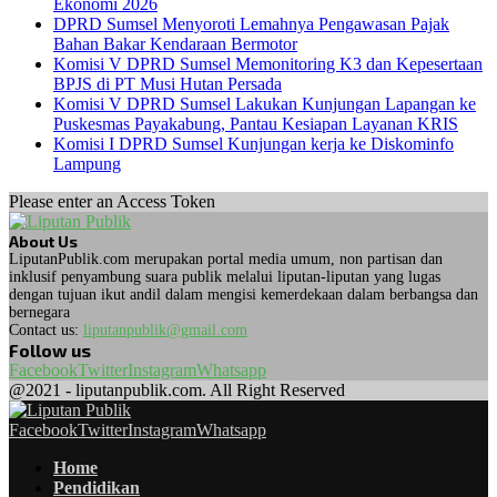
Ekonomi 2026
DPRD Sumsel Menyoroti Lemahnya Pengawasan Pajak
Bahan Bakar Kendaraan Bermotor
Komisi V DPRD Sumsel Memonitoring K3 dan Kepesertaan
BPJS di PT Musi Hutan Persada
Komisi V DPRD Sumsel Lakukan Kunjungan Lapangan ke
Puskesmas Payakabung, Pantau Kesiapan Layanan KRIS
Komisi I DPRD Sumsel Kunjungan kerja ke Diskominfo
Lampung
Please enter an Access Token
About Us
LiputanPublik.com merupakan portal media umum, non partisan dan
inklusif penyambung suara publik melalui liputan-liputan yang lugas
dengan tujuan ikut andil dalam mengisi kemerdekaan dalam berbangsa dan
bernegara
Contact us:
liputanpublik@gmail.com
Follow us
Facebook
Twitter
Instagram
Whatsapp
@2021 - liputanpublik.com. All Right Reserved
Facebook
Twitter
Instagram
Whatsapp
Home
Pendidikan