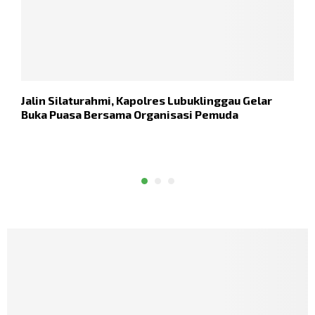
Jalin Silaturahmi, Kapolres Lubuklinggau Gelar
P
Buka Puasa Bersama Organisasi Pemuda
P
P
P