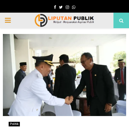
Facebook
Twitter
Instagram
Whatsapp
PRIMARY
MENU
Politik