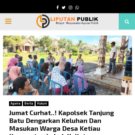
Facebook
Twitter
Instagram
Whatsapp
PRIMARY
MENU
Agama
Berita
Hukum
Jumat Curhat..! Kapolsek Tanjung
Batu Dengarkan Keluhan Dan
Masukan Warga Desa Ketiau