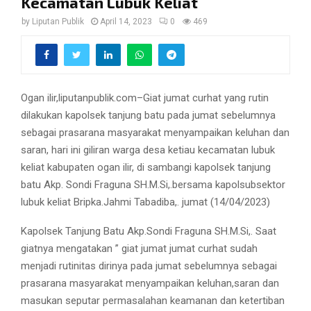
Kecamatan Lubuk Keliat
by
Liputan Publik
April 14, 2023
0
469
Ogan ilir,liputanpublik.com–Giat jumat curhat yang rutin
dilakukan kapolsek tanjung batu pada jumat sebelumnya
sebagai prasarana masyarakat menyampaikan keluhan dan
saran, hari ini giliran warga desa ketiau kecamatan lubuk
keliat kabupaten ogan ilir, di sambangi kapolsek tanjung
batu Akp. Sondi Fraguna SH.M.Si,.bersama kapolsubsektor
lubuk keliat Bripka.Jahmi Tabadiba,. jumat (14/04/2023)
Kapolsek Tanjung Batu Akp.Sondi Fraguna SH.M.Si,. Saat
giatnya mengatakan ” giat jumat jumat curhat sudah
menjadi rutinitas dirinya pada jumat sebelumnya sebagai
prasarana masyarakat menyampaikan keluhan,saran dan
masukan seputar permasalahan keamanan dan ketertiban