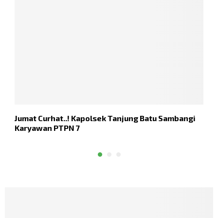
Jumat Curhat..! Kapolsek Tanjung Batu Sambangi
G
Karyawan PTPN 7
P