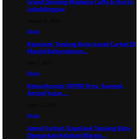
Grand Opening Madame Caffe & Resto
Lubuklinggau
August 11, 2023
Bisnis
Kapolsek Tanjung Batu Jumat Curhat Di
Masjid Baiturahman…
July 7, 2023
Bisnis
Ketua Komisi I DPRD Prov. Sumsel;
Antoni Yuzar,…
April 12, 2023
Bisnis
Jumat Curhat, Kapolsek Tanjung Batu
Dengarkan Keluhan Warga…