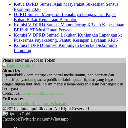
Ketua DPRD Sumsel Ajak Masyarakat Sukseskan Sensus
Ekonomi 2026
DPRD Sumsel Menyoroti Lemahnya Pengawasan Pajak
Bahan Bakar Kendaraan Bermotor
Komisi V DPRD Sumsel Memonitoring K3 dan Kepesertaan
BPJS di PT Musi Hutan Persada
Komisi V DPRD Sumsel Lakukan Kunjungan Lapangan ke
Puskesmas Payakabung, Pantau Kesiapan Layanan KRIS
Komisi I DPRD Sumsel Kunjungan kerja ke Diskominfo
Lampung
Please enter an Access Token
About Us
LiputanPublik.com merupakan portal media umum, non partisan dan
inklusif penyambung suara publik melalui liputan-liputan yang lugas
dengan tujuan ikut andil dalam mengisi kemerdekaan dalam berbangsa dan
bernegara
Contact us:
liputanpublik@gmail.com
Follow us
Facebook
Twitter
Instagram
Whatsapp
@2021 - liputanpublik.com. All Right Reserved
Facebook
Twitter
Instagram
Whatsapp