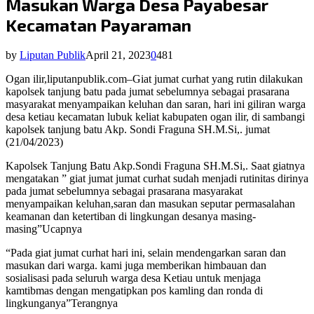
Masukan Warga Desa Payabesar
Kecamatan Payaraman
by
Liputan Publik
April 21, 2023
0
481
Ogan ilir,liputanpublik.com–Giat jumat curhat yang rutin dilakukan
kapolsek tanjung batu pada jumat sebelumnya sebagai prasarana
masyarakat menyampaikan keluhan dan saran, hari ini giliran warga
desa ketiau kecamatan lubuk keliat kabupaten ogan ilir, di sambangi
kapolsek tanjung batu Akp. Sondi Fraguna SH.M.Si,. jumat
(21/04/2023)
Kapolsek Tanjung Batu Akp.Sondi Fraguna SH.M.Si,. Saat giatnya
mengatakan ” giat jumat jumat curhat sudah menjadi rutinitas dirinya
pada jumat sebelumnya sebagai prasarana masyarakat
menyampaikan keluhan,saran dan masukan seputar permasalahan
keamanan dan ketertiban di lingkungan desanya masing-
masing”Ucapnya
“Pada giat jumat curhat hari ini, selain mendengarkan saran dan
masukan dari warga. kami juga memberikan himbauan dan
sosialisasi pada seluruh warga desa Ketiau untuk menjaga
kamtibmas dengan mengatipkan pos kamling dan ronda di
lingkunganya”Terangnya