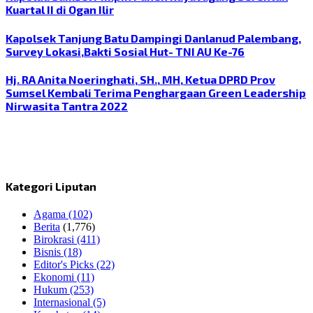
Kuartal II di Ogan Ilir
Kapolsek Tanjung Batu Dampingi Danlanud Palembang,
Survey Lokasi,Bakti Sosial Hut- TNI AU Ke-76
Hj. RA Anita Noeringhati, SH., MH, Ketua DPRD Prov
Sumsel Kembali Terima Penghargaan Green Leadership
Nirwasita Tantra 2022
Kategori Liputan
Agama
(102)
Berita
(1,776)
Birokrasi
(411)
Bisnis
(18)
Editor's Picks
(22)
Ekonomi
(11)
Hukum
(253)
Internasional
(5)