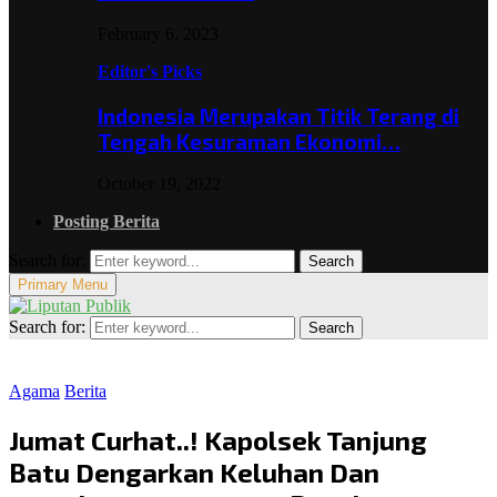
February 6, 2023
Editor's Picks
Indonesia Merupakan Titik Terang di
Tengah Kesuraman Ekonomi…
October 19, 2022
Posting Berita
Search for:
Search
Primary Menu
Search for:
Search
Agama
Berita
Jumat Curhat..! Kapolsek Tanjung
Batu Dengarkan Keluhan Dan