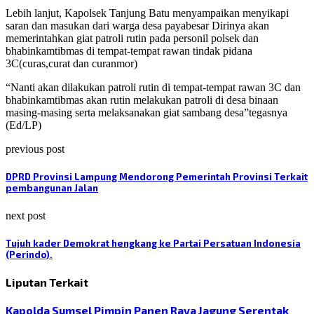
Lebih lanjut, Kapolsek Tanjung Batu menyampaikan menyikapi
saran dan masukan dari warga desa payabesar Dirinya akan
memerintahkan giat patroli rutin pada personil polsek dan
bhabinkamtibmas di tempat-tempat rawan tindak pidana
3C(curas,curat dan curanmor)
“Nanti akan dilakukan patroli rutin di tempat-tempat rawan 3C dan
bhabinkamtibmas akan rutin melakukan patroli di desa binaan
masing-masing serta melaksanakan giat sambang desa”tegasnya
(Ed/LP)
previous post
DPRD Provinsi Lampung Mendorong Pemerintah Provinsi Terkait
pembangunan Jalan
next post
Tujuh kader Demokrat hengkang ke Partai Persatuan Indonesia
(Perindo).
Liputan Terkait
Kapolda Sumsel Pimpin Panen Raya Jagung Serentak