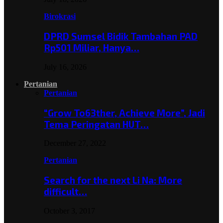
Birokrasi
DPRD Sumsel Bidik Tambahan PAD
Rp501 Miliar, Hanya…
July 16, 2026
Pertanian
Pertanian
“Grow To63ther, Achieve More”, Jadi
Tema Peringatan HUT…
December 27, 2022
Pertanian
Search for the next Li Na: More
difficult…
October 3, 2017