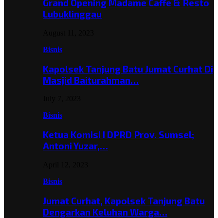
Grand Opening Madame Caffe & Resto
Lubuklinggau
August 11, 2023
Bisnis
Kapolsek Tanjung Batu Jumat Curhat Di
Masjid Baiturahman…
July 7, 2023
Bisnis
Ketua Komisi I DPRD Prov. Sumsel;
Antoni Yuzar,…
April 12, 2023
Bisnis
Jumat Curhat, Kapolsek Tanjung Batu
Dengarkan Keluhan Warga…