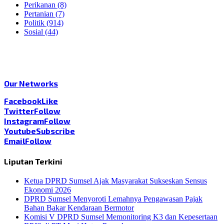
Perikanan
(8)
Pertanian
(7)
Politik
(914)
Sosial
(44)
Our Networks
Facebook
Like
Twitter
Follow
Instagram
Follow
Youtube
Subscribe
Email
Follow
Liputan Terkini
Ketua DPRD Sumsel Ajak Masyarakat Sukseskan Sensus
Ekonomi 2026
DPRD Sumsel Menyoroti Lemahnya Pengawasan Pajak
Bahan Bakar Kendaraan Bermotor
Komisi V DPRD Sumsel Memonitoring K3 dan Kepesertaan