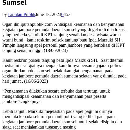
Sumsel
by
Liputan Publik
June 18, 2023
0
453
Ogan ilir,liputanpublik.com-Antisipasi keamanan dan kenyamanan
kegiatan jambore pemuda daerah sumsel yang di gelar di dua lokasi
yang berbeda yakni di KPT tanjung senai dan desa wisata warna
warni burai , kanit reskrim polsek tanjung batu Ipda.Marzuki SH,.
Pimpin langsung apel personil pam jambore yang berlokasi di KPT
tanjung senai, minggu (18/06/2023)
Kanit reskrim polsek tanjung batu Ipda.Marzuki SH,. Saat ditemui
media ini usai giatnya mengatakan dirinya bersama jajaran polres
ogan ilir dan polda sumsel melakukan giat pengamanan pada
kegiatan jambore pemuda daerah sumatra selatan yang dimulai pada
hari jumat , (16/06/2023)
“Pengamanan dilakukan secara terbuka dan tertutup, untuk
mengantisipasi keaamanan dan kenyamanan para peserta
jambore”Ungkapnya
Lebih lanjut , Marzuki mejelaskan pada apel pagi ini dirinya
meminta kepada seluruh personil polri yang terlibat pada pam
kegiatan jambore pemuda daerah sumsel untuk selalu disiplin dan
siaga saat menjalankan tugasnya masing