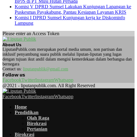
BPJS di PT Musi Hutan Persada
Komisi V DPRD Sumsel Lakukan Kunjungan Lapangan ke
Puskesmas Payakabung, Pantau Kesiapan Layanan KRIS
Komisi I DPRD Sumsel Kunjungan kerja ke Diskominfo
Lampung
Please enter an Access Token
About Us
LiputanPublik.com merupakan portal media umum, non partisan dan
inklusif penyambung suara publik melalui liputan-liputan yang lugas
dengan tujuan ikut andil dalam mengisi kemerdekaan dalam berbangsa dan
bernegara
Contact us:
liputanpublik@gmail.com
Follow us
Facebook
Twitter
Instagram
Whatsapp
@2021 - liputanpublik.com. All Right Reserved
Facebook
Twitter
Instagram
Whatsapp
Home
Pendidikan
Olah Raga
Birokrasi
Pertanian
Birokrasi