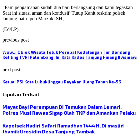
“Pam pengamanan sudah dua hari berlangsung dan kami tegaskan
Saat ini situasi aman dan kondusif”Tutup Kanit reskrim polsek
tanjung batu Ipda.Marzuki SH,.
(Ed/LP)
previous post
Wow..! Objek Wisata Teluk Perepat Kedatangan Tim Dendang
Keliling TVRI Palembang, Ini Kata Kades Tanjung Pinang II Asmawi
next post
Ketua IPSI Kota Lubuklinggau Rayakan Ulang Tahun Ke-56
Liputan Terkait
Mayat Bayi Perempuan Di Temukan Dalam Lemari,
Polres Musi Rawas Sigap Olah TKP dan Amankan Pelaku
Kapolsek Hadiri Safari Ramadhan 1444 H, Di masjid
Jhamik Urosidin Desa Tanjung Tambak