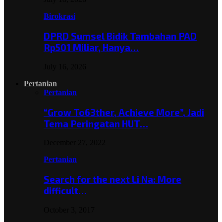
Birokrasi
DPRD Sumsel Bidik Tambahan PAD
Rp501 Miliar, Hanya…
July 16, 2026
Pertanian
Pertanian
“Grow To63ther, Achieve More”, Jadi
Tema Peringatan HUT…
December 27, 2022
Pertanian
Search for the next Li Na: More
difficult…
October 3, 2017