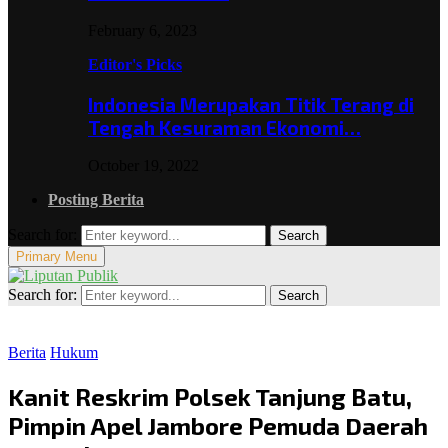
February 6, 2023
Editor's Picks
Indonesia Merupakan Titik Terang di
Tengah Kesuraman Ekonomi…
October 19, 2022
Posting Berita
Search for:
Search
Primary Menu
Search for:
Search
Berita
Hukum
Kanit Reskrim Polsek Tanjung Batu,
Pimpin Apel Jambore Pemuda Daerah