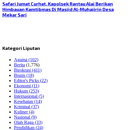
Safari Jumat Curhat, Kapolsek Rantau Alai Berikan
Himbauan Kamtibmas Di Masjid Al-Muhajirin Desa
Mekar Sari
Kategori Liputan
Agama
(102)
Berita
(1,776)
Birokrasi
(411)
Bisnis
(18)
Editor's Picks
(22)
Ekonomi
(11)
Hukum
(253)
Internasional
(5)
Kesehatan
(14)
Kriminal
(37)
Kuliner
(4)
Nasional
(9)
Olah Raga
(33)
Pendidikan
(24)