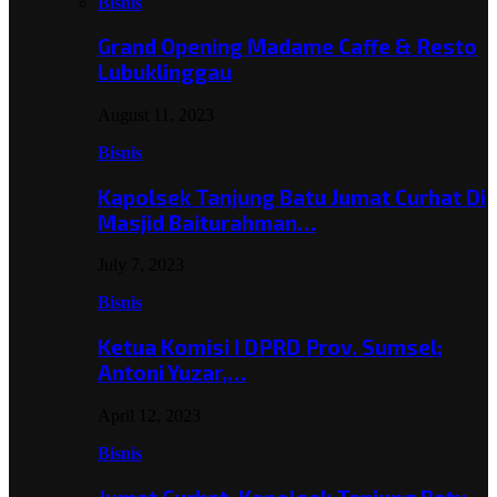
Bisnis
Grand Opening Madame Caffe & Resto
Lubuklinggau
August 11, 2023
Bisnis
Kapolsek Tanjung Batu Jumat Curhat Di
Masjid Baiturahman…
July 7, 2023
Bisnis
Ketua Komisi I DPRD Prov. Sumsel;
Antoni Yuzar,…
April 12, 2023
Bisnis