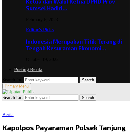
Ketua dan Wakil Ketua DPRD Prov
Sumsel Hadiri…
February 6, 2023
Editor's Picks
Indonesia Merupakan Titik Terang di
Tengah Kesuraman Ekonomi…
October 19, 2022
Posting Berita
Search for:
Search
Primary Menu
Search for:
Search
Berita
Kapolpos Payaraman Polsek Tanjung