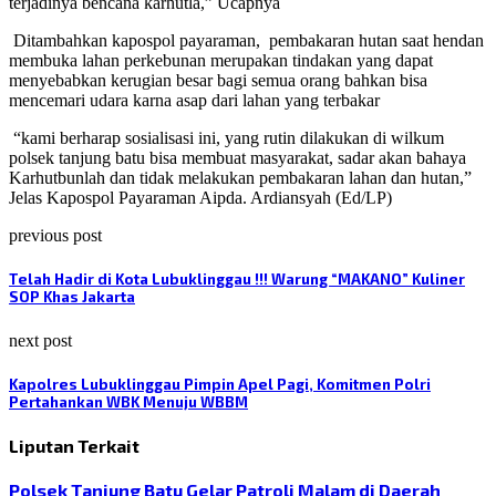
terjadinya bencana karhutla,” Ucapnya
Ditambahkan kapospol payaraman,
pembakaran hutan saat hendan
membuka lahan perkebunan merupakan tindakan yang dapat
menyebabkan kerugian besar bagi semua orang bahkan bisa
mencemari udara karna asap dari lahan yang terbakar
“kami berharap sosialisasi ini, yang rutin dilakukan di wilkum
polsek tanjung batu bisa membuat masyarakat, sadar akan bahaya
Karhutbunlah dan tidak melakukan pembakaran lahan dan hutan,”
Jelas Kapospol Payaraman Aipda. Ardiansyah (Ed/LP)
previous post
Telah Hadir di Kota Lubuklinggau !!! Warung “MAKANO” Kuliner
SOP Khas Jakarta
next post
Kapolres Lubuklinggau Pimpin Apel Pagi, Komitmen Polri
Pertahankan WBK Menuju WBBM
Liputan Terkait
Polsek Tanjung Batu Gelar Patroli Malam di Daerah