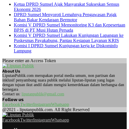
Ketua DPRD Sumsel Ajak Masyarakat Sukseskan Sensus
Ekonomi 2026
DPRD Sumsel Menyoroti Lemahnya Pengawasan Pajak
Bahan Bakar Kendaraan Bermotor
Komisi V DPRD Sumsel Memonitoring K3 dan Kepesertaan
BPJS di PT Musi Hutan Persada
Komisi V DPRD Sumsel Lakukan Kunjungan Lapangan ke
Puskesmas Payakabung, Pantau Kesiapan Layanan KRIS
Komisi I DPRD Sumsel Kunjungan kerja ke Diskominfo
Lampung
Please enter an Access Token
About Us
LiputanPublik.com merupakan portal media umum, non partisan dan
inklusif penyambung suara publik melalui liputan-liputan yang lugas
dengan tujuan ikut andil dalam mengisi kemerdekaan dalam berbangsa dan
bernegara
Contact us:
liputanpublik@gmail.com
Follow us
Facebook
Twitter
Instagram
Whatsapp
@2021 - liputanpublik.com. All Right Reserved
Facebook
Twitter
Instagram
Whatsapp