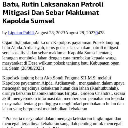
Batu, Rutin Laksanakan Patroli
Mitigasi Dan Sebar Maklumat
Kapolda Sumsel
by
Liputan Publik
August 28, 2023
August 28, 2023
0
428
Ogan ilir,liputanpublik.com-Kapolpos payaraman Polsek tanjung
batu Aipda.Ardiansyah, terus gencar
laksanakan patroli mitigasi
serta sosialisasi dan sebar maklumat Kapolda Sumsel tentang
larangan membuka lahan dengan cara membakar kepada warga
masyarakat di Desa wilkum polsek tanjung batu Kabupaten ogan
ilir. Senin (28/08/2023)
Kapolsek tanjung batu Akp.Sondi Fraguna SH.M.Si melalui
Kapolpos payaraman Aipda. Ardiansyah,. mengatakan dalam upaya
mencegah terjadinya kebakaran hutan dan lahan (Karhutbunlah),
dirinya bersama bhabinkamtibmas Bripka . Gideon Chandra,. secara
aktif
menyebarkan informasi dan memberikan
pemahaman kepada
masyarakat tentang pentingnya menghindari pembakaran hutan dan
lahan yang berpotensi menimbulkan kebakaran
“Pranserta masyarakat dalam menjaga kelestarian lingkungan dan
mencegah terjadinya kebakaran sangatlah penting untuk mencegah