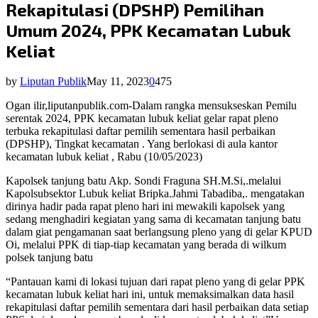
Rekapitulasi (DPSHP) Pemilihan
Umum 2024, PPK Kecamatan Lubuk
Keliat
by
Liputan Publik
May 11, 2023
0
475
Ogan ilir,liputanpublik.com-Dalam rangka mensukseskan Pemilu
serentak 2024, PPK kecamatan lubuk keliat gelar rapat pleno
terbuka rekapitulasi daftar pemilih sementara hasil perbaikan
(DPSHP), Tingkat kecamatan . Yang berlokasi di aula kantor
kecamatan lubuk keliat , Rabu (10/05/2023)
Kapolsek tanjung batu Akp. Sondi Fraguna SH.M.Si,.melalui
Kapolsubsektor Lubuk keliat Bripka.Jahmi Tabadiba,. mengatakan
dirinya hadir pada rapat pleno hari ini mewakili kapolsek yang
sedang menghadiri kegiatan yang sama di kecamatan tanjung batu
dalam giat pengamanan saat berlangsung pleno yang di gelar KPUD
Oi, melalui PPK di tiap-tiap kecamatan yang berada di wilkum
polsek tanjung batu
“Pantauan kami di lokasi tujuan dari rapat pleno yang di gelar PPK
kecamatan lubuk keliat hari ini, untuk memaksimalkan data hasil
rekapitulasi daftar pemilih sementara dari hasil perbaikan data setiap