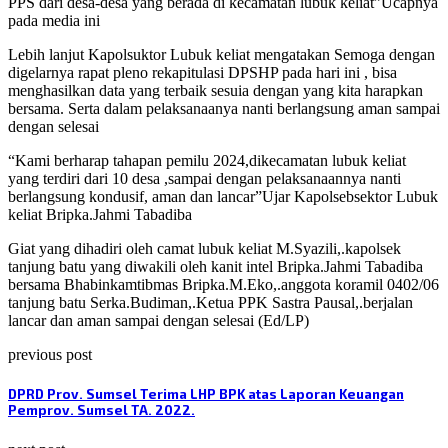
PPS dari desa-desa yang berada di kecamatan lubuk keliat”Ucapnya
pada media ini
Lebih lanjut Kapolsuktor Lubuk keliat mengatakan Semoga dengan
digelarnya rapat pleno rekapitulasi DPSHP pada hari ini , bisa
menghasilkan data yang terbaik sesuia dengan yang kita harapkan
bersama. Serta dalam pelaksanaanya nanti berlangsung aman sampai
dengan selesai
“Kami berharap tahapan pemilu 2024,dikecamatan lubuk keliat
yang terdiri dari 10 desa ,sampai dengan pelaksanaannya nanti
berlangsung kondusif, aman dan lancar”Ujar Kapolsebsektor Lubuk
keliat Bripka.Jahmi Tabadiba
Giat yang dihadiri oleh camat lubuk keliat M.Syazili,.kapolsek
tanjung batu yang diwakili oleh kanit intel Bripka.Jahmi Tabadiba
bersama Bhabinkamtibmas Bripka.M.Eko,.anggota koramil 0402/06
tanjung batu Serka.Budiman,.Ketua PPK Sastra Pausal,.berjalan
lancar dan aman sampai dengan selesai (Ed/LP)
previous post
DPRD Prov. Sumsel Terima LHP BPK atas Laporan Keuangan
Pemprov. Sumsel TA. 2022.