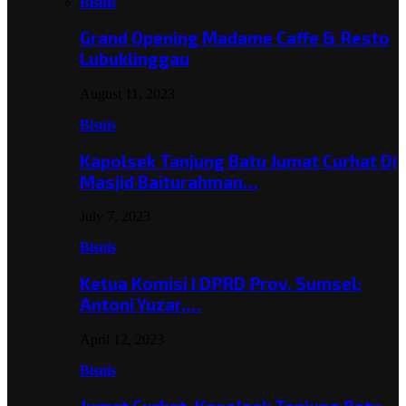
Bisnis
Grand Opening Madame Caffe & Resto
Lubuklinggau
August 11, 2023
Bisnis
Kapolsek Tanjung Batu Jumat Curhat Di
Masjid Baiturahman…
July 7, 2023
Bisnis
Ketua Komisi I DPRD Prov. Sumsel;
Antoni Yuzar,…
April 12, 2023
Bisnis