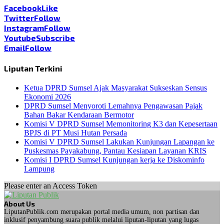
Facebook
Like
Twitter
Follow
Instagram
Follow
Youtube
Subscribe
Email
Follow
Liputan Terkini
Ketua DPRD Sumsel Ajak Masyarakat Sukseskan Sensus
Ekonomi 2026
DPRD Sumsel Menyoroti Lemahnya Pengawasan Pajak
Bahan Bakar Kendaraan Bermotor
Komisi V DPRD Sumsel Memonitoring K3 dan Kepesertaan
BPJS di PT Musi Hutan Persada
Komisi V DPRD Sumsel Lakukan Kunjungan Lapangan ke
Puskesmas Payakabung, Pantau Kesiapan Layanan KRIS
Komisi I DPRD Sumsel Kunjungan kerja ke Diskominfo
Lampung
Please enter an Access Token
About Us
LiputanPublik.com merupakan portal media umum, non partisan dan
inklusif penyambung suara publik melalui liputan-liputan yang lugas