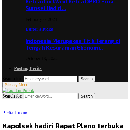
Ketua dan Wakil Ketua DPRD Prov
Sumsel Hadiri…
February 6, 2023
Editor's Picks
Indonesia Merupakan Titik Terang di
Tengah Kesuraman Ekonomi…
October 19, 2022
Posting Berita
Search for:
Search
Primary Menu
Search for:
Search
Berita
Hukum
Kapolsek hadiri Rapat Pleno Terbuka