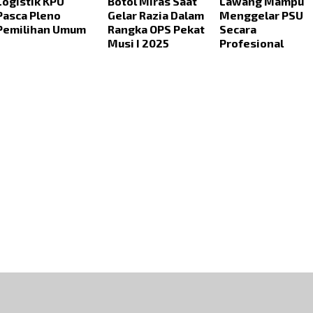
Logistik KPU
Botol Miras Saat
Lawang Mampu
Pasca Pleno
Gelar Razia Dalam
Menggelar PSU
Pemilihan Umum
Rangka OPS Pekat
Secara
Musi I 2025
Profesional