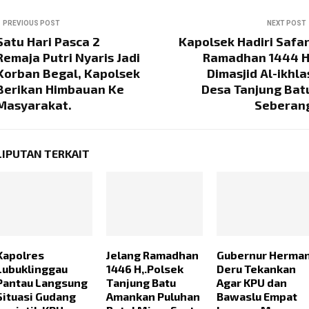
PREVIOUS POST
NEXT POST
Satu Hari Pasca 2
Kapolsek Hadiri Safar
Remaja Putri Nyaris Jadi
Ramadhan 1444 H
Korban Begal, Kapolsek
Dimasjid Al-ikhla
Berikan Himbauan Ke
Desa Tanjung Bat
Masyarakat.
Seberan
LIPUTAN TERKAIT
Kapolres
Jelang Ramadhan
Gubernur Herma
Lubuklinggau
1446 H,.Polsek
Deru Tekankan
Pantau Langsung
Tanjung Batu
Agar KPU dan
Situasi Gudang
Amankan Puluhan
Bawaslu Empat