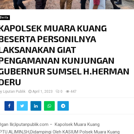
Berita
KAPOLSEK MUARA KUANG
BESERTA PERSONILNYA
LAKSANAKAN GIAT
PENGAMANAN KUNJUNGAN
GUBERNUR SUMSEL H.HERMAN
DERU
by
Liputan Publik
April 1, 2023
0
447
Ogan Ilir,liputanpublik.com –
Kapolsek Muara Kuang
IPTU.ALIMIN,SH,Didampingi Oleh KASIUM Polsek Muara Kuang