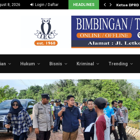
Dukung dan Dorong Budidaya…
ust 8, 2026
Login / Daftar
HEADLINES
Ketua DPRD
ian
Hukum
Bisnis
Kriminal
Trending