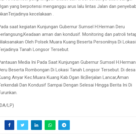
Ogan yang berpotensi menganggu arus lalu lintas Jalan dan penyeba
AkanTerjadinya kecelakaan .
Pada saat kegiatan Kunjungan Gubernur Sumsel H.Herman Deru
berlangsung,Keadaan aman dan kondusif. Monitoring dan patroli teta
dilaksanakan Oleh Polsek Muara Kuang Beserta Personilnya Di Lokasi
Terjadinya Tanah Longsor Tersebut.
Pantauan Media Ini Pada Saat Kunjungan Gubernur Sumsel H.Herman
Deru Beserta Rombongan Di Lokasi Tanah Longsor Tersebut. Di desa
Kuang Anyar Kec.Muara Kuang Kab.Ogan Ilir,Berjalan Lancar,Aman
Terkendali Dan Kondusif Sampai Dengan Selesai Hingga Berita Ini Di
Turunkan.
(DA/LP)