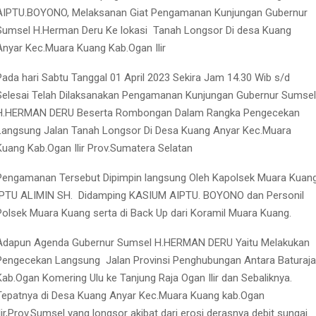
AIPTU.BOYONO, Melaksanan Giat Pengamanan Kunjungan Gubernur
Sumsel H.Herman Deru Ke lokasi
Tanah Longsor Di desa Kuang
Anyar Kec.Muara Kuang Kab.Ogan Ilir
Pada hari Sabtu Tanggal 01 April 2023 Sekira Jam 14.30 Wib s/d
Selesai Telah Dilaksanakan Pengamanan Kunjungan Gubernur Sumsel
H.HERMAN DERU Beserta Rombongan Dalam Rangka Pengecekan
Langsung Jalan Tanah Longsor Di Desa Kuang Anyar Kec.Muara
Kuang Kab.Ogan Ilir Prov.Sumatera Selatan
Pengamanan Tersebut Dipimpin langsung Oleh Kapolsek Muara Kuan
IPTU ALIMIN SH.
Didamping KASIUM AIPTU. BOYONO dan Personil
Polsek Muara Kuang serta di Back Up dari Koramil Muara Kuang.
Adapun Agenda Gubernur Sumsel H.HERMAN DERU Yaitu Melakukan
Pengecekan Langsung
Jalan Provinsi Penghubungan Antara Baturaja
Kab.Ogan Komering Ulu ke Tanjung Raja Ogan Ilir dan Sebaliknya.
Tepatnya di Desa Kuang Anyar Kec.Muara Kuang kab.Ogan
Ilir,Prov.Sumsel yang longsor akibat dari erosi derasnya debit sungai