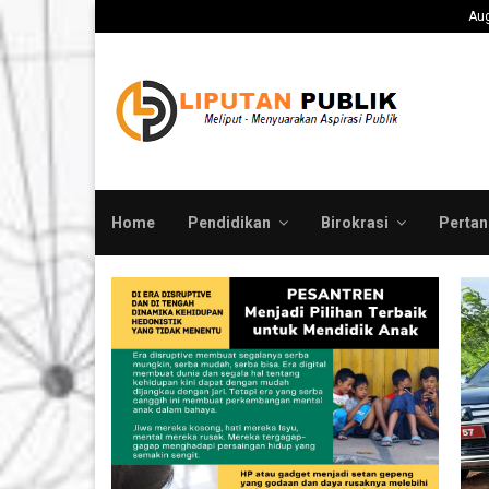
ah Pusat Evaluasi Total…
Medco E&P Grissik 
Aug
Home
Pendidikan
Birokrasi
Pertan