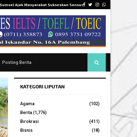
Facebook
Twitter
Instagram
Whatsapp
 Sumsel Ajak Masyarakat Sukseskan Sensus…
DPR
Posting Berita
KATEGORI LIPUTAN
Agama
(102)
Berita
(1,776)
Birokrasi
(411)
Bisnis
(18)