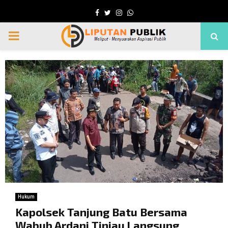
Facebook
Twitter
Instagram
Whatsapp
PRIMARY
MENU
Hukum
Kapolsek Tanjung Batu Bersama
Wabub Ardani Tinjau Langsung