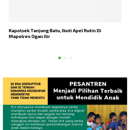
Kapolsek Tanjung Batu, Ikuti Apel Rutin Di
K
Mapolres Ogan Ilir
W
K