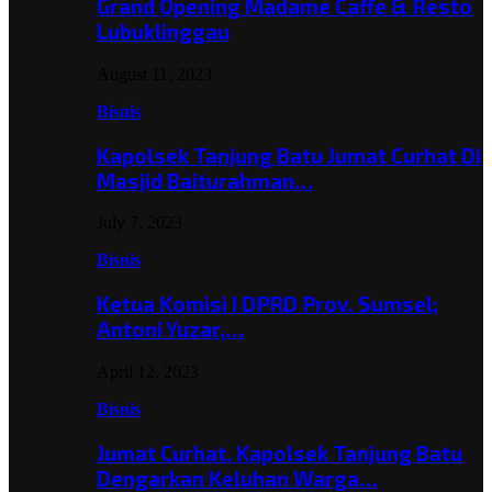
Grand Opening Madame Caffe & Resto
Lubuklinggau
August 11, 2023
Bisnis
Kapolsek Tanjung Batu Jumat Curhat Di
Masjid Baiturahman…
July 7, 2023
Bisnis
Ketua Komisi I DPRD Prov. Sumsel;
Antoni Yuzar,…
April 12, 2023
Bisnis
Jumat Curhat, Kapolsek Tanjung Batu
Dengarkan Keluhan Warga…