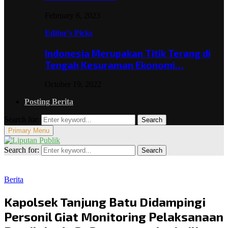
February 6, 2023
Editor's Picks
Indonesia Merupakan Titik Terang di
Tengah Kesuraman Ekonomi…
October 19, 2022
Posting Berita
Search for:
Search
Primary Menu
Search for:
Search
Berita
Kapolsek Tanjung Batu Didampingi
Personil Giat Monitoring Pelaksanaan