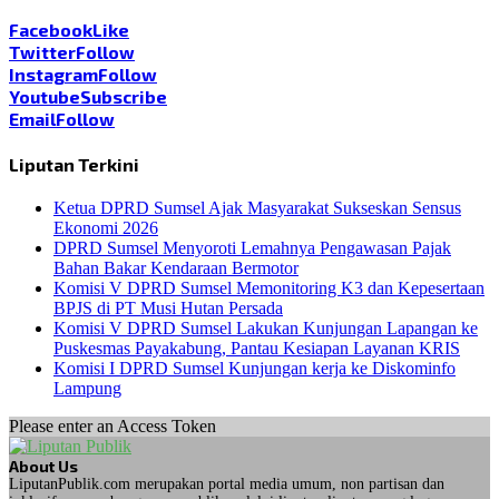
Facebook
Like
Twitter
Follow
Instagram
Follow
Youtube
Subscribe
Email
Follow
Liputan Terkini
Ketua DPRD Sumsel Ajak Masyarakat Sukseskan Sensus
Ekonomi 2026
DPRD Sumsel Menyoroti Lemahnya Pengawasan Pajak
Bahan Bakar Kendaraan Bermotor
Komisi V DPRD Sumsel Memonitoring K3 dan Kepesertaan
BPJS di PT Musi Hutan Persada
Komisi V DPRD Sumsel Lakukan Kunjungan Lapangan ke
Puskesmas Payakabung, Pantau Kesiapan Layanan KRIS
Komisi I DPRD Sumsel Kunjungan kerja ke Diskominfo
Lampung
Please enter an Access Token
About Us
LiputanPublik.com merupakan portal media umum, non partisan dan