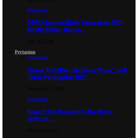
Birokrasi
DPRD Sumsel Bidik Tambahan PAD
Rp501 Miliar, Hanya…
July 16, 2026
Pertanian
Pertanian
“Grow To63ther, Achieve More”, Jadi
Tema Peringatan HUT…
December 27, 2022
Pertanian
Search for the next Li Na: More
difficult…
October 3, 2017