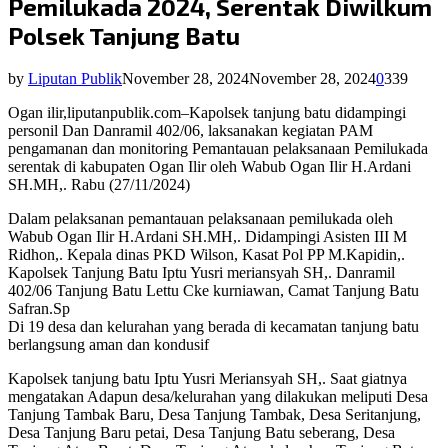
Pemilukada 2024, Serentak Diwilkum
Polsek Tanjung Batu
by
Liputan Publik
November 28, 2024
November 28, 2024
0
339
Ogan ilir,liputanpublik.com–Kapolsek tanjung batu didampingi
personil Dan Danramil 402/06, laksanakan kegiatan PAM
pengamanan dan monitoring Pemantauan pelaksanaan Pemilukada
serentak di kabupaten Ogan Ilir oleh Wabub Ogan Ilir H.Ardani
SH.MH,. Rabu (27/11/2024)
Dalam pelaksanan pemantauan pelaksanaan pemilukada oleh
Wabub Ogan Ilir H.Ardani SH.MH,. Didampingi Asisten III M
Ridhon,. Kepala dinas PKD Wilson, Kasat Pol PP M.Kapidin,.
Kapolsek Tanjung Batu Iptu Yusri meriansyah SH,. Danramil
402/06 Tanjung Batu Lettu Cke kurniawan, Camat Tanjung Batu
Safran.Sp
Di 19 desa dan kelurahan yang berada di kecamatan tanjung batu
berlangsung aman dan kondusif
Kapolsek tanjung batu Iptu Yusri Meriansyah SH,. Saat giatnya
mengatakan Adapun desa/kelurahan yang dilakukan meliputi Desa
Tanjung Tambak Baru, Desa Tanjung Tambak, Desa Seritanjung,
Desa Tanjung Baru petai, Desa Tanjung Batu seberang, Desa