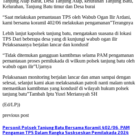
Tanjung Atap Barat, Desa Tanjung Atap, kelurahan Tanjung Batu,
Kelurahan, Tanjung Batu timur dan Desa burai
“Saat melakukan pemantauan TPS oleh Wabub Ogan Ilir Ardani,
kami bersama koramil 402/06 melakukan pengamanan”Terangnya
Lebih lanjut kapolsek tanjung batu, mengatakan suasana di lokasi
TPS Dari beberapa desa yang di kunjungi wabub ogan ilir
Pelaksanaanya berjalan lancar dan kondusif
“Tidak ditemukan gangguan kamtibmas selama PAM pengamanan
pemantauan proses pemilukada di wilkum polsek tanjung batu oleh
wabub ogan ilir”Ujarnya
Pelaksanaan monitoring berjalan lancar dan aman sampai dengan
selesai, selanjut kami akan melaksanakan patroli nanti malam untuk
memastikan kamtibmas yang kondusif di wilayah hukum polsek
tanjung batu”Tambah Iptu Yusri Meriansyah SH
(Ed/LP))
previous post
Personil Polsek Tanjung Batu Bersama Koramil 402/06, PAM
Pengaman TPS Dalam Rangka Suskseskan Pemilukada 2024