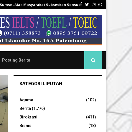
Facebook
Twitter
Instagram
Whatsapp
 Sumsel Ajak Masyarakat Sukseskan Sensus…
DPR
Posting Berita
KATEGORI LIPUTAN
Agama
(102)
Berita
(1,776)
Birokrasi
(411)
Bisnis
(18)