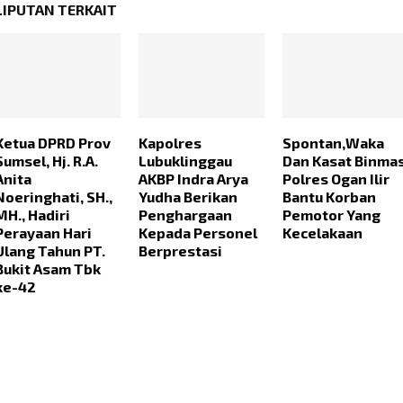
LIPUTAN TERKAIT
Ketua DPRD Prov
Kapolres
Spontan,Waka
Sumsel, Hj. R.A.
Lubuklinggau
Dan Kasat Binma
Anita
AKBP Indra Arya
Polres Ogan Ilir
Noeringhati, SH.,
Yudha Berikan
Bantu Korban
MH., Hadiri
Penghargaan
Pemotor Yang
Perayaan Hari
Kepada Personel
Kecelakaan
Ulang Tahun PT.
Berprestasi
Bukit Asam Tbk
ke-42