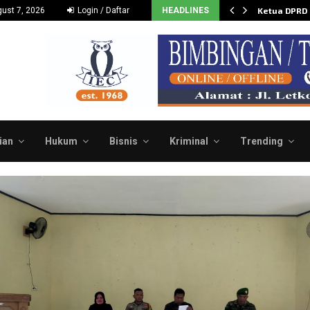
Dukung dan Dorong Budidaya…
ust 7, 2026
Login / Daftar
HEADLINES
Ketua DPRD
ian
Hukum
Bisnis
Kriminal
Trending