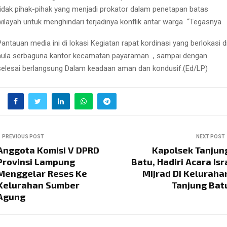
tidak pihak-pihak yang menjadi prokator dalam penetapan batas
wilayah untuk menghindari terjadinya konflik antar warga
“Tegasnya
Pantauan media ini di lokasi Kegiatan rapat kordinasi yang berlokasi d
aula serbaguna kantor kecamatan payaraman
, sampai dengan
selesai berlangsung Dalam keadaan aman dan kondusif.(Ed/LP)
PREVIOUS POST
NEXT POST
Anggota Komisi V DPRD
Kapolsek Tanjun
Provinsi Lampung
Batu, Hadiri Acara Isr
Menggelar Reses Ke
Mijrad Di Keluraha
Kelurahan Sumber
Tanjung Bat
Agung