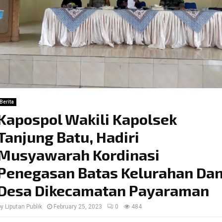
Berita
Kapospol Wakili Kapolsek
Tanjung Batu, Hadiri
Musyawarah Kordinasi
Penegasan Batas Kelurahan Da
Desa Dikecamatan Payaraman
by
Liputan Publik
February 25, 2023
0
484