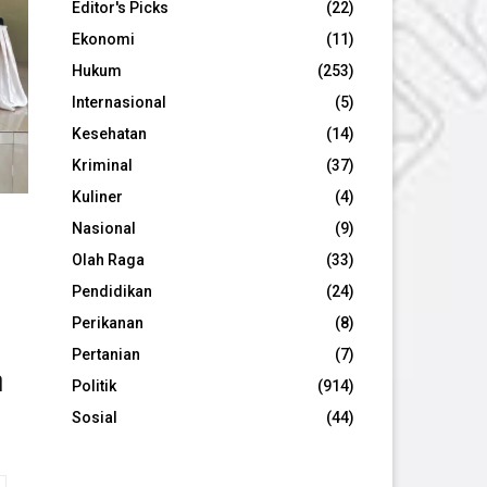
Editor's Picks
(22)
Ekonomi
(11)
Hukum
(253)
Internasional
(5)
Kesehatan
(14)
Kriminal
(37)
Kuliner
(4)
Nasional
(9)
Olah Raga
(33)
Pendidikan
(24)
Perikanan
(8)
Pertanian
(7)
n
Politik
(914)
Sosial
(44)