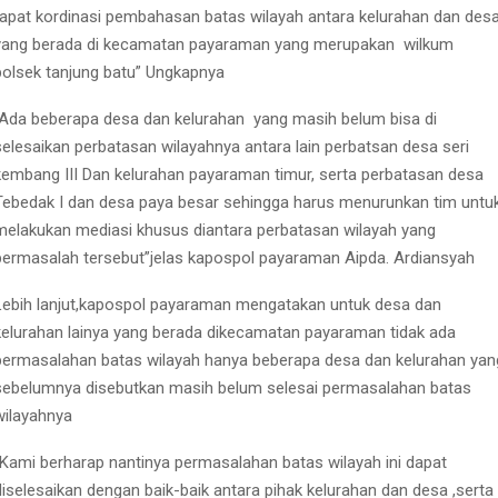
rapat kordinasi pembahasan batas wilayah antara kelurahan dan des
yang berada di kecamatan payaraman yang merupakan
wilkum
polsek tanjung batu” Ungkapnya
“Ada beberapa desa dan kelurahan
yang masih belum bisa di
selesaikan perbatasan wilayahnya antara lain perbatsan desa seri
kembang III Dan kelurahan payaraman timur, serta perbatasan desa
Tebedak I dan desa paya besar sehingga harus menurunkan tim untu
melakukan mediasi khusus diantara perbatasan wilayah yang
bermasalah tersebut”jelas kapospol payaraman Aipda. Ardiansyah
Lebih lanjut,kapospol payaraman mengatakan untuk desa dan
kelurahan lainya yang berada dikecamatan payaraman tidak ada
permasalahan batas wilayah hanya beberapa desa dan kelurahan yan
sebelumnya disebutkan masih belum selesai permasalahan batas
wilayahnya
“Kami berharap nantinya permasalahan batas wilayah ini dapat
diselesaikan dengan baik-baik antara pihak kelurahan dan desa ,serta