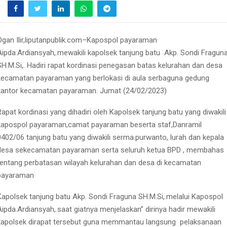
Ogan Ilir,liputanpublik.com–Kapospol payaraman
Aipda.Ardiansyah,.mewakili kapolsek tanjung batu
Akp. Sondi Fragun
SH.M.Si,. Hadiri rapat kordinasi penegasan batas kelurahan dan desa
kecamatan payaraman yang berlokasi di aula serbaguna gedung
kantor kecamatan payaraman. Jumat (24/02/2023)
Rapat kordinasi yang dihadiri oleh Kapolsek tanjung batu yang diwakili
kapospol payaraman,camat payaraman beserta staf,Danramil
0402/06 tanjung batu yang diwakili serma.purwanto, lurah dan kepala
desa sekecamatan payaraman serta seluruh ketua BPD , membahas
tentang perbatasan wilayah kelurahan dan desa di kecamatan
payaraman
Kapolsek tanjung batu Akp. Sondi Fraguna SH.M.Si,.melalui Kapospol
Aipda.Ardiansyah,.saat giatnya menjelaskan” dirinya hadir mewakili
kapolsek dirapat tersebut guna memmantau langsung
pelaksanaan