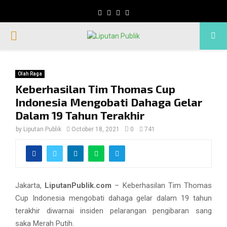
Facebook
Twitter
Instagram
Whatsapp
PRIMARY
MENU
Olah Raga
Keberhasilan Tim Thomas Cup
Indonesia Mengobati Dahaga Gelar
Dalam 19 Tahun Terakhir
by
Liputan Publik
October 18, 2021
0
741
Jakarta,
LiputanPublik.com
– Keberhasilan Tim Thomas
Cup Indonesia mengobati dahaga gelar dalam 19 tahun
terakhir diwarnai insiden pelarangan pengibaran sang
saka Merah Putih.