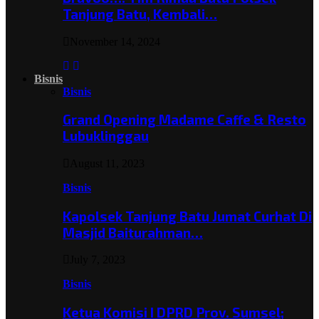
Tanjung Batu, Kembali…
November 14, 2024
Bisnis
Bisnis
Grand Opening Madame Caffe & Resto
Lubuklinggau
August 11, 2023
Bisnis
Kapolsek Tanjung Batu Jumat Curhat Di
Masjid Baiturahman…
July 7, 2023
Bisnis
Ketua Komisi I DPRD Prov. Sumsel;