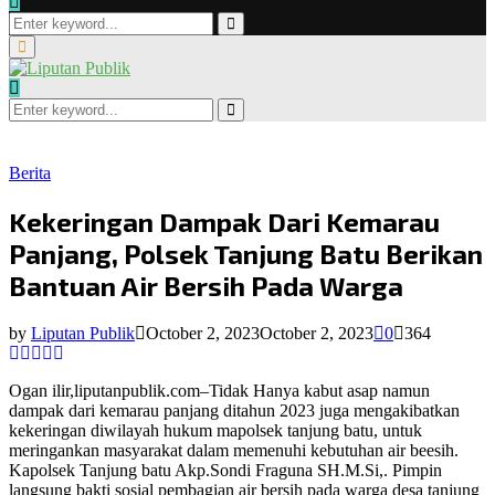
Search
for:
Search
Primary
Menu
Search
for:
Search
Berita
Kekeringan Dampak Dari Kemarau
Panjang, Polsek Tanjung Batu Berikan
Bantuan Air Bersih Pada Warga
by
Liputan Publik
October 2, 2023
October 2, 2023
0
364
Ogan ilir,liputanpublik.com–Tidak Hanya kabut asap namun
dampak dari kemarau panjang ditahun 2023 juga mengakibatkan
kekeringan diwilayah hukum mapolsek tanjung batu, untuk
meringankan masyarakat dalam memenuhi kebutuhan air beesih.
Kapolsek Tanjung batu Akp.Sondi Fraguna SH.M.Si,. Pimpin
langsung bakti sosial pembagian air bersih pada warga desa tanjung