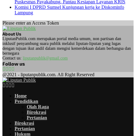
Puskesmas Payakabung, Pantau Kesiapan Layanan KRIS
Komisi I DPRD Sumsel Kunjungan kerja ke Diskominfo
Lampung
Please enter an Access Token
About Us
LiputanPublik.com merupakan portal media umum, non partisan dan
inklusif penyambung suara publik melalui liputan-liputan yang lugas
dengan tujuan ikut andil dalam mengisi kemerdekaan dalam berbangsa dan
bernegara
Contact us:
liputanpublik@gmail.com
Follow us
Facebook
Twitter
Instagram
Whatsapp
@2021 - liputanpublik.com. All Right Reserved
Facebook
Twitter
Instagram
Whatsapp
Home
Pendidikan
Olah Raga
Birokrasi
Pertanian
Birokrasi
Pertanian
Hukum