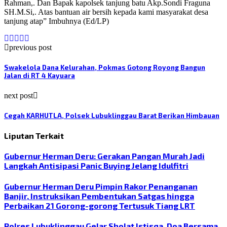
Rahman,. Dan Bapak kapolsek tanjung batu Akp.Sondi Fraguna
SH.M.Si,. Atas bantuan air bersih kepada kami masyarakat desa
tanjung atap” Imbuhnya (Ed/LP)
previous post
Swakelola Dana Kelurahan, Pokmas Gotong Royong Bangun
Jalan di RT 4 Kayuara
next post
Cegah KARHUTLA, Polsek Lubuklinggau Barat Berikan Himbauan
Liputan Terkait
Gubernur Herman Deru: Gerakan Pangan Murah Jadi
Langkah Antisipasi Panic Buying Jelang Idulfitri
Gubernur Herman Deru Pimpin Rakor Penanganan
Banjir, Instruksikan Pembentukan Satgas hingga
Perbaikan 21 Gorong-gorong Tertusuk Tiang LRT
Polres Lubuklinggau Gelar Sholat Istisqa, Doa Bersama