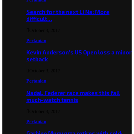
Search for the next Li Na: More
difficult…
October 3, 2017
Pertanian
Kevin Anderson’s US Open loss a minor
setback
October 3, 2017
Pertanian
Nadal, Federer race makes this fall
much-watch tennis
October 3, 2017
Pertanian
Garbine Muguruza retires with cold;