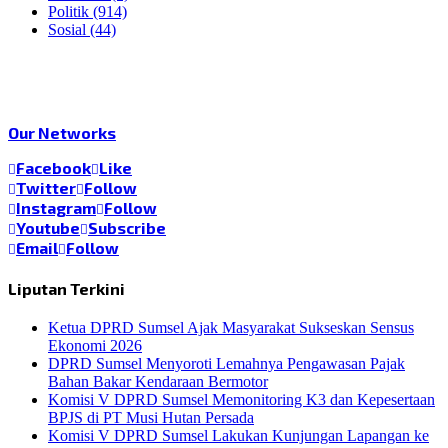
Politik
(914)
Sosial
(44)
Our Networks
Facebook
Like
Twitter
Follow
Instagram
Follow
Youtube
Subscribe
Email
Follow
Liputan Terkini
Ketua DPRD Sumsel Ajak Masyarakat Sukseskan Sensus
Ekonomi 2026
DPRD Sumsel Menyoroti Lemahnya Pengawasan Pajak
Bahan Bakar Kendaraan Bermotor
Komisi V DPRD Sumsel Memonitoring K3 dan Kepesertaan
BPJS di PT Musi Hutan Persada
Komisi V DPRD Sumsel Lakukan Kunjungan Lapangan ke