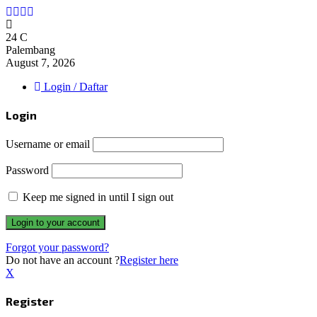
Facebook
Twitter
Instagram
Whatsapp
24
C
Palembang
August 7, 2026
Login / Daftar
Login
Username or email
Password
Keep me signed in until I sign out
Forgot your password?
Do not have an account ?
Register here
X
Register