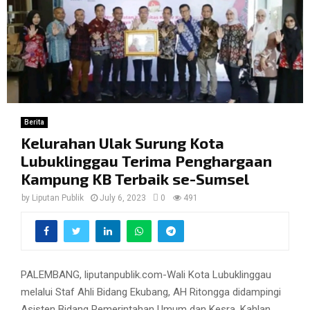
Berita
Kelurahan Ulak Surung Kota
Lubuklinggau Terima Penghargaan
Kampung KB Terbaik se-Sumsel
by
Liputan Publik
July 6, 2023
0
491
PALEMBANG, liputanpublik.com-Wali Kota Lubuklinggau
melalui Staf Ahli Bidang Ekubang, AH Ritongga didampingi
Asisten Bidang Pemerintahan Umum dan Kesra, Kahlan