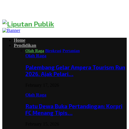
Home
Pendidikan
Olah Raga
Birokrasi
Pertanian
Olah Raga
Palembang Gelar Ampera Tourism Run
2026, Ajak Pelari…
February 17, 2026
Olah Raga
Ratu Dewa Buka Pertandingan: Korpri
FC Menang Tipis…
February 15, 2026