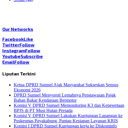
Our Networks
Facebook
Like
Twitter
Follow
Instagram
Follow
Youtube
Subscribe
Email
Follow
Liputan Terkini
Ketua DPRD Sumsel Ajak Masyarakat Sukseskan Sensus
Ekonomi 2026
DPRD Sumsel Menyoroti Lemahnya Pengawasan Pajak
Bahan Bakar Kendaraan Bermotor
Komisi V DPRD Sumsel Memonitoring K3 dan Kepesertaan
BPJS di PT Musi Hutan Persada
Komisi V DPRD Sumsel Lakukan Kunjungan Lapangan ke
Puskesmas Payakabung, Pantau Kesiapan Layanan KRIS
Komisi I DPRD Sumsel Kunjungan kerja ke Diskominfo