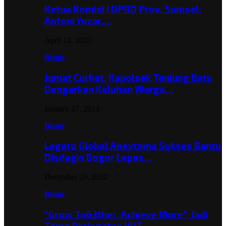
Ketua Komisi I DPRD Prov. Sumsel;
Antoni Yuzar,…
April 12, 2023
Bisnis
Jumat Curhat, Kapolsek Tanjung Batu
Dengarkan Keluhan Warga…
January 27, 2023
Bisnis
Legato Global Anextama Sukses Bantu
Disdagin Bogor Lepas…
December 29, 2022
Bisnis
“Grow To63ther, Achieve More”, Jadi
Tema Peringatan HUT…