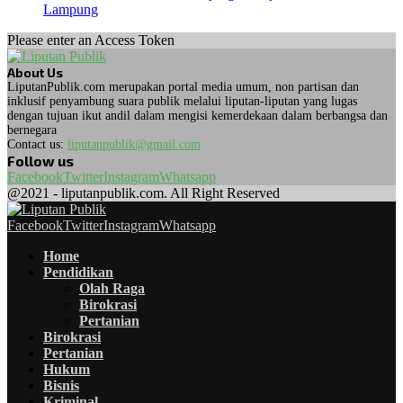
Lampung
Please enter an Access Token
About Us
LiputanPublik.com merupakan portal media umum, non partisan dan
inklusif penyambung suara publik melalui liputan-liputan yang lugas
dengan tujuan ikut andil dalam mengisi kemerdekaan dalam berbangsa dan
bernegara
Contact us:
liputanpublik@gmail.com
Follow us
Facebook
Twitter
Instagram
Whatsapp
@2021 - liputanpublik.com. All Right Reserved
Facebook
Twitter
Instagram
Whatsapp
Home
Pendidikan
Olah Raga
Birokrasi
Pertanian
Birokrasi
Pertanian
Hukum
Bisnis
Kriminal