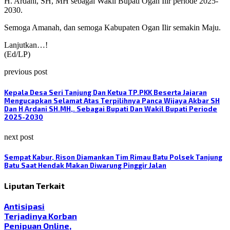
H. Ardani, SH, MH sebagai Wakil Bupati Ogan Ilir periode 2025-
2030.
Semoga Amanah, dan semoga Kabupaten Ogan Ilir semakin Maju.
Lanjutkan…!
(Ed/LP)
previous post
Kepala Desa Seri Tanjung Dan Ketua TP.PKK Beserta Jajaran
Mengucapkan Selamat Atas Terpilihnya Panca Wijaya Akbar SH
Dan H Ardani SH.MH,. Sebagai Bupati Dan Wakil Bupati Periode
2025-2030
next post
Sempat Kabur, Rison Diamankan Tim Rimau Batu Polsek Tanjung
Batu Saat Hendak Makan Diwarung Pinggir Jalan
Liputan Terkait
Antisipasi
Terjadinya Korban
Penipuan Online,