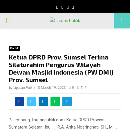
Facebook
Twitter
Instagram
Whatsapp
PRIMARY
MENU
Politik
Ketua DPRD Prov. Sumsel Terima
Silaturahim Pengurus Wilayah
Dewan Masjid Indonesia (PW DMI)
Prov. Sumsel
by
Liputan Publik
March 19, 2023
0
414
Palembang, liputanpublik.com-Ketua DPRD Provinsi
Sumatera Selatan, Ibu Hj. R.A. Anita Noeringhati, SH., MH.,