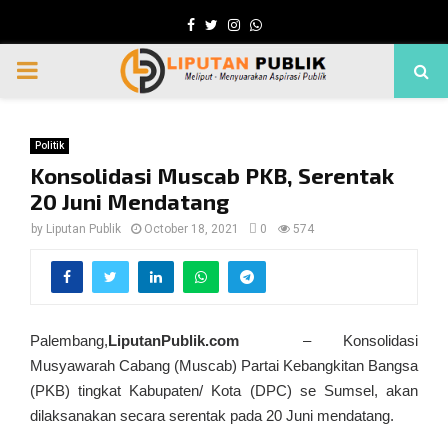
Facebook
Twitter
Instagram
Whatsapp
PRIMARY
MENU
Politik
Konsolidasi Muscab PKB, Serentak
20 Juni Mendatang
by
Liputan Publik
October 18, 2021
0
574
Palembang,
LiputanPublik.com
– Konsolidasi
Musyawarah Cabang (Muscab) Partai Kebangkitan Bangsa
(PKB) tingkat Kabupaten/ Kota (DPC) se Sumsel, akan
dilaksanakan secara serentak pada 20 Juni mendatang.