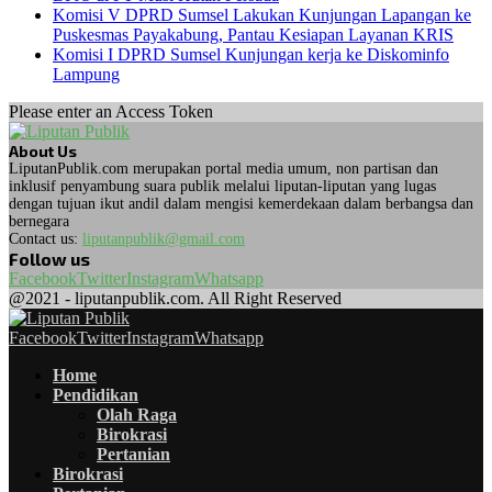
Komisi V DPRD Sumsel Lakukan Kunjungan Lapangan ke
Puskesmas Payakabung, Pantau Kesiapan Layanan KRIS
Komisi I DPRD Sumsel Kunjungan kerja ke Diskominfo
Lampung
Please enter an Access Token
About Us
LiputanPublik.com merupakan portal media umum, non partisan dan
inklusif penyambung suara publik melalui liputan-liputan yang lugas
dengan tujuan ikut andil dalam mengisi kemerdekaan dalam berbangsa dan
bernegara
Contact us:
liputanpublik@gmail.com
Follow us
Facebook
Twitter
Instagram
Whatsapp
@2021 - liputanpublik.com. All Right Reserved
Facebook
Twitter
Instagram
Whatsapp
Home
Pendidikan
Olah Raga
Birokrasi
Pertanian
Birokrasi