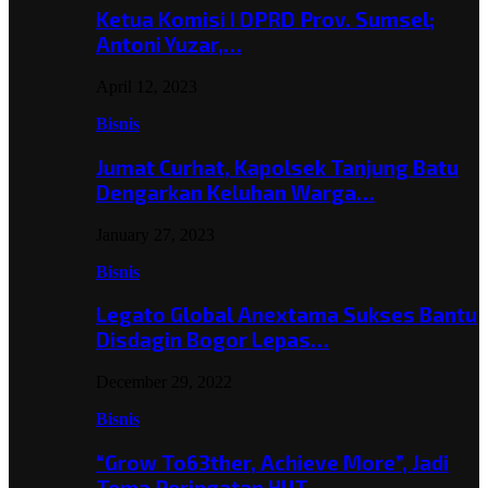
Ketua Komisi I DPRD Prov. Sumsel;
Antoni Yuzar,…
April 12, 2023
Bisnis
Jumat Curhat, Kapolsek Tanjung Batu
Dengarkan Keluhan Warga…
January 27, 2023
Bisnis
Legato Global Anextama Sukses Bantu
Disdagin Bogor Lepas…
December 29, 2022
Bisnis
“Grow To63ther, Achieve More”, Jadi
Tema Peringatan HUT…