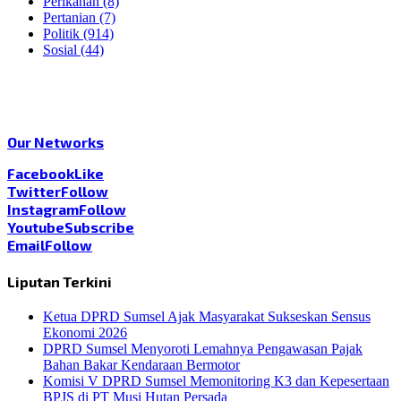
Perikanan
(8)
Pertanian
(7)
Politik
(914)
Sosial
(44)
Our Networks
Facebook
Like
Twitter
Follow
Instagram
Follow
Youtube
Subscribe
Email
Follow
Liputan Terkini
Ketua DPRD Sumsel Ajak Masyarakat Sukseskan Sensus
Ekonomi 2026
DPRD Sumsel Menyoroti Lemahnya Pengawasan Pajak
Bahan Bakar Kendaraan Bermotor
Komisi V DPRD Sumsel Memonitoring K3 dan Kepesertaan
BPJS di PT Musi Hutan Persada