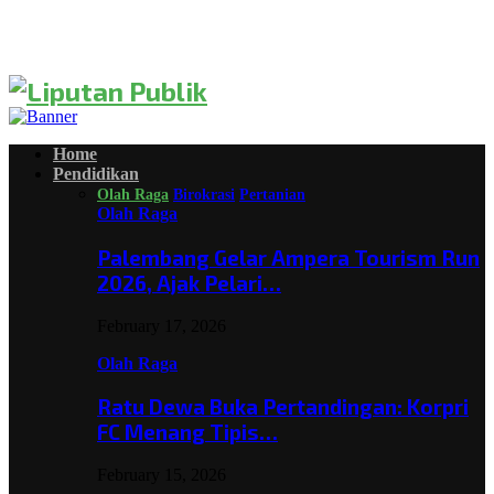
Home
Pendidikan
Olah Raga
Birokrasi
Pertanian
Olah Raga
Palembang Gelar Ampera Tourism Run
2026, Ajak Pelari…
February 17, 2026
Olah Raga
Ratu Dewa Buka Pertandingan: Korpri
FC Menang Tipis…
February 15, 2026