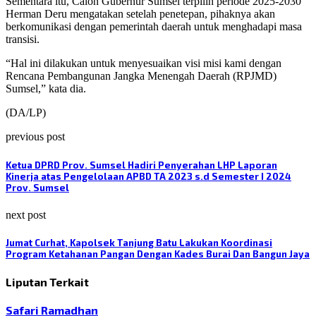
Sementara itu, Calon Gubernur Sumsel terpilih periode 2025-2030
Herman Deru mengatakan setelah penetepan, pihaknya akan
berkomunikasi dengan pemerintah daerah untuk menghadapi masa
transisi.
“Hal ini dilakukan untuk menyesuaikan visi misi kami dengan
Rencana Pembangunan Jangka Menengah Daerah (RPJMD)
Sumsel,” kata dia.
(DA/LP)
previous post
Ketua DPRD Prov. Sumsel Hadiri Penyerahan LHP Laporan
Kinerja atas Pengelolaan APBD TA 2023 s.d Semester I 2024
Prov. Sumsel
next post
Jumat Curhat, Kapolsek Tanjung Batu Lakukan Koordinasi
Program Ketahanan Pangan Dengan Kades Burai Dan Bangun Jaya
Liputan Terkait
Safari Ramadhan