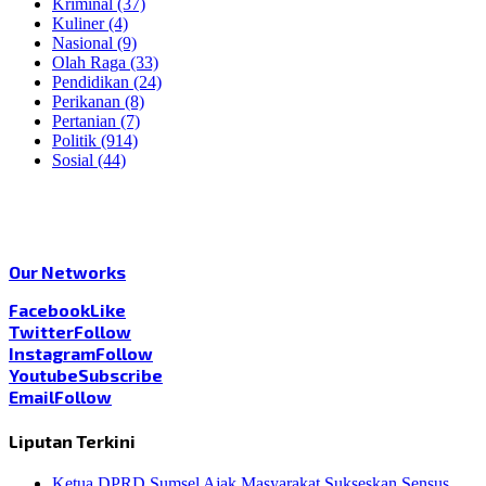
Kriminal
(37)
Kuliner
(4)
Nasional
(9)
Olah Raga
(33)
Pendidikan
(24)
Perikanan
(8)
Pertanian
(7)
Politik
(914)
Sosial
(44)
Our Networks
Facebook
Like
Twitter
Follow
Instagram
Follow
Youtube
Subscribe
Email
Follow
Liputan Terkini
Ketua DPRD Sumsel Ajak Masyarakat Sukseskan Sensus