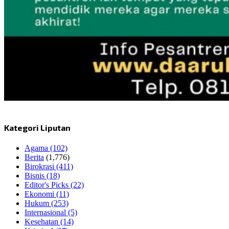
Kategori Liputan
Agama
(102)
Berita
(1,776)
Birokrasi
(411)
Bisnis
(18)
Editor's Picks
(22)
Ekonomi
(11)
Hukum
(253)
Internasional
(5)
Kesehatan
(14)