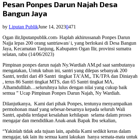
Pesan Ponpes Darun Najah Desa
Bangun Jaya
by
Liputan Publik
June 14, 2023
0
471
Ogan ilir,liputanpublik.com- Haplah akhirussanah Ponpes Darun
Najja lepas 200 orang santriawan/ i, yang berlokasi di Desa Bangun
Jaya, Kecamatan Tanjung, Kabupaten Ogan Ilir, provinsi sumatra
selatan, rabu (14/06/2023)
Pimpinan ponpes darun najah Ny.Wardiah AM.pd saat sambutanya
mengatakan, Untuk tahun ini, santri yang dilepas sebanyak 200
Santri, terdiri dari 49 Santri
tingkat TA’AM,, TK/TPA dan Diniayah
, terus 86 Santri tingkat MTS, dan 65 Santri tingkat MA,
Alhamdullilah…seluruhnya lulus dengan nilai yang cukup baik
semua ” Ucap Pimpinan Ponpes Darun Najah, Ny Wardiah.
Dilanjutkanya,
Kami dari pihak Ponpes, tentunya menyampaikan
permohonan maaf yang sebesar-besarnya kepada seluruh Wali
Santri, apabila terdapat kesalahan kehilapan
selama dalam proses
mengajar dan mendidikan Anak-anak Bapak Ibu sekalian,
“Yakinlah tidak ada tujuan lain, apabila Kami sedikit keras dalam
mengajar, tak lain itu semua kami lakukan
hanya semata-mata untuk