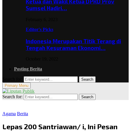
Ketua dan Wakil Ketua DPRD Prov
Sumsel Hadiri…
February 6, 2023
Editor's Picks
Indonesia Merupakan Titik Terang di
Tengah Kesuraman Ekonomi…
October 19, 2022
Posting Berita
Search for:
Search
Primary Menu
Search for:
Search
Agama
Berita
Lepas 200 Santriawan/ i, Ini Pesan