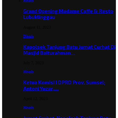
Bisnis
Grand Opening Madame Caffe & Resto
Lubuklinggau
August 11, 2023
Bisnis
Kapolsek Tanjung Batu Jumat Curhat Di
Masjid Baiturahman…
July 7, 2023
Bisnis
Ketua Komisi I DPRD Prov. Sumsel;
Antoni Yuzar,…
April 12, 2023
Bisnis