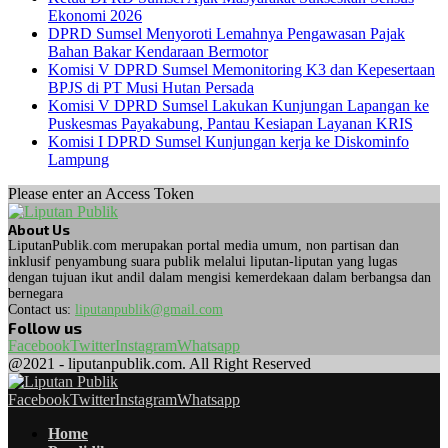
Ekonomi 2026
DPRD Sumsel Menyoroti Lemahnya Pengawasan Pajak
Bahan Bakar Kendaraan Bermotor
Komisi V DPRD Sumsel Memonitoring K3 dan Kepesertaan
BPJS di PT Musi Hutan Persada
Komisi V DPRD Sumsel Lakukan Kunjungan Lapangan ke
Puskesmas Payakabung, Pantau Kesiapan Layanan KRIS
Komisi I DPRD Sumsel Kunjungan kerja ke Diskominfo
Lampung
Please enter an Access Token
About Us
LiputanPublik.com merupakan portal media umum, non partisan dan
inklusif penyambung suara publik melalui liputan-liputan yang lugas
dengan tujuan ikut andil dalam mengisi kemerdekaan dalam berbangsa dan
bernegara
Contact us:
liputanpublik@gmail.com
Follow us
Facebook
Twitter
Instagram
Whatsapp
@2021 - liputanpublik.com. All Right Reserved
Facebook
Twitter
Instagram
Whatsapp
Home