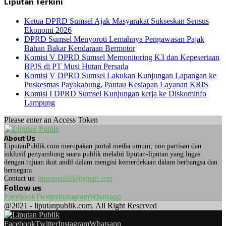
Liputan Terkini
Ketua DPRD Sumsel Ajak Masyarakat Sukseskan Sensus
Ekonomi 2026
DPRD Sumsel Menyoroti Lemahnya Pengawasan Pajak
Bahan Bakar Kendaraan Bermotor
Komisi V DPRD Sumsel Memonitoring K3 dan Kepesertaan
BPJS di PT Musi Hutan Persada
Komisi V DPRD Sumsel Lakukan Kunjungan Lapangan ke
Puskesmas Payakabung, Pantau Kesiapan Layanan KRIS
Komisi I DPRD Sumsel Kunjungan kerja ke Diskominfo
Lampung
Please enter an Access Token
About Us
LiputanPublik.com merupakan portal media umum, non partisan dan
inklusif penyambung suara publik melalui liputan-liputan yang lugas
dengan tujuan ikut andil dalam mengisi kemerdekaan dalam berbangsa dan
bernegara
Contact us:
liputanpublik@gmail.com
Follow us
Facebook
Twitter
Instagram
Whatsapp
@2021 - liputanpublik.com. All Right Reserved
Facebook
Twitter
Instagram
Whatsapp