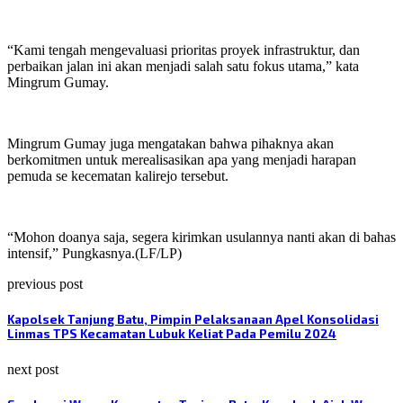
“Kami tengah mengevaluasi prioritas proyek infrastruktur, dan
perbaikan jalan ini akan menjadi salah satu fokus utama,” kata
Mingrum Gumay.
Mingrum Gumay juga mengatakan bahwa pihaknya akan
berkomitmen untuk merealisasikan apa yang menjadi harapan
pemuda se kecematan kalirejo tersebut.
“Mohon doanya saja, segera kirimkan usulannya nanti akan di bahas
intensif,” Pungkasnya.(LF/LP)
previous post
Kapolsek Tanjung Batu, Pimpin Pelaksanaan Apel Konsolidasi
Linmas TPS Kecamatan Lubuk Keliat Pada Pemilu 2024
next post