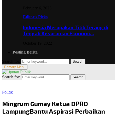
February 6, 2023
Editor's Picks
Indonesia Merupakan Titik Terang di
Tengah Kesuraman Ekonomi…
October 19, 2022
Posting Berita
Search for:
Search
Primary Menu
Search for:
Search
Politik
Mingrum Gumay Ketua DPRD
LampungBantu Aspirasi Perbaikan