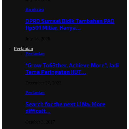
Birokrasi
DPRD Sumsel Bidik Tambahan PAD
Rp501 Miliar, Hanya…
July 16, 2026
Pertanian
Pertanian
“Grow To63ther, Achieve More”, Jadi
Tema Peringatan HUT…
December 27, 2022
Pertanian
Search for the next Li Na: More
difficult…
October 3, 2017