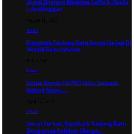
Grand Opening Madame Caffe & Resto
Lubuklinggau
August 11, 2023
Bisnis
Kapolsek Tanjung Batu Jumat Curhat Di
Masjid Baiturahman…
July 7, 2023
Bisnis
Ketua Komisi I DPRD Prov. Sumsel;
Antoni Yuzar,…
April 12, 2023
Bisnis
Jumat Curhat, Kapolsek Tanjung Batu
Dengarkan Keluhan Warga…