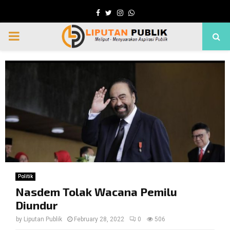
Facebook
Twitter
Instagram
Whatsapp
PRIMARY
MENU
Politik
Nasdem Tolak Wacana Pemilu
Diundur
by
Liputan Publik
February 28, 2022
0
506