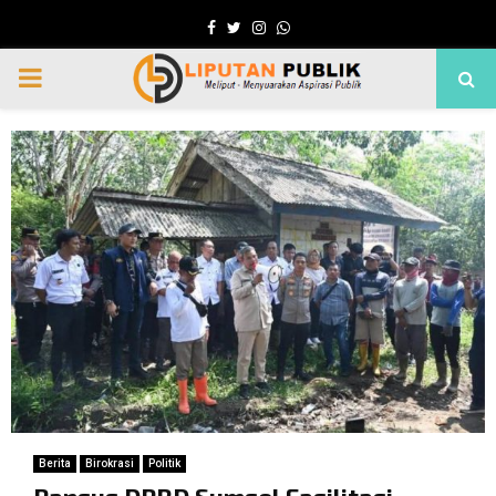
Facebook
Twitter
Instagram
Whatsapp
PRIMARY
MENU
Berita
Birokrasi
Politik
Pansus DPRD Sumsel Fasilitasi