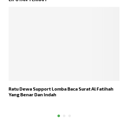
Ratu Dewa Support Lomba Baca Surat Al Fatihah
B
Yang Benar Dan Indah
S
T