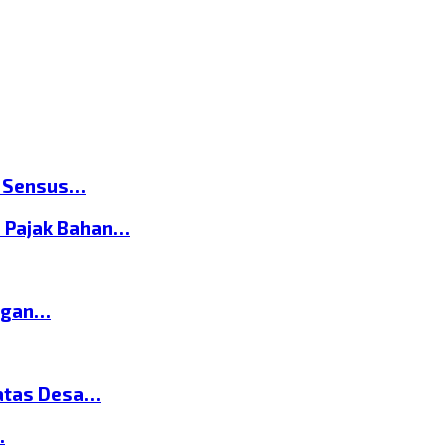
n Sensus…
 Pajak Bahan…
ngan…
atas Desa…
…