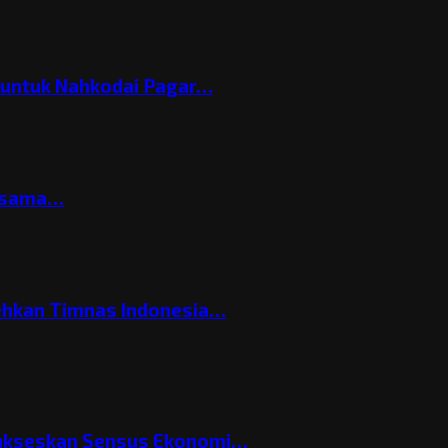
h untuk Nahkodai Pagar…
ersama…
ehkan Timnas Indonesia…
Sukseskan Sensus Ekonomi…