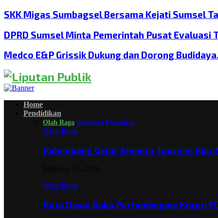
SKK Migas Sumbagsel Bersama Kejati Sumsel T
DPRD Sumsel Minta Pemerintah Pusat Evaluasi 
Medco E&P Grissik Dukung dan Dorong Budiday
Home
Pendidikan
Olah Raga
Birokrasi
Pertanian
Olah Raga
Palembang Gelar Ampera Tourism Run 2
February 17, 2026
Olah Raga
Ratu Dewa Buka Pertandingan: Korpri F