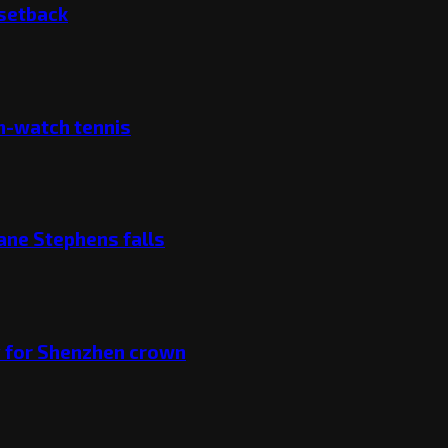
 setback
ch-watch tennis
ane Stephens falls
v for Shenzhen crown