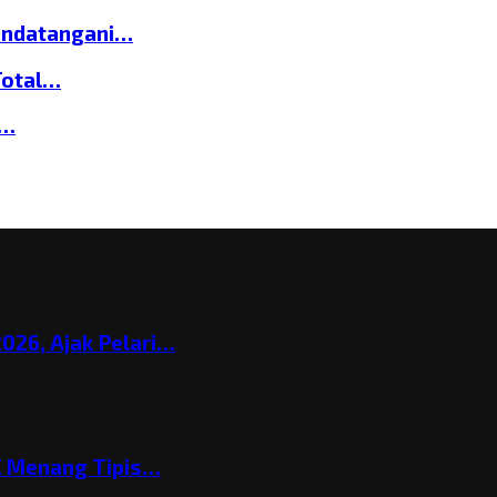
andatangani…
Total…
a…
026, Ajak Pelari…
C Menang Tipis…