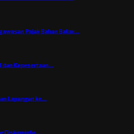
gawasan Pajak Bahan Bakar…
3 dan Kepesertaan…
gan Lapangan ke…
ke Diskominfo…