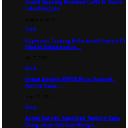
Grand Opening Madame Caffe & Resto
Lubuklinggau
August 11, 2023
Bisnis
Kapolsek Tanjung Batu Jumat Curhat Di
Masjid Baiturahman…
July 7, 2023
Bisnis
Ketua Komisi I DPRD Prov. Sumsel;
Antoni Yuzar,…
April 12, 2023
Bisnis
Jumat Curhat, Kapolsek Tanjung Batu
Dengarkan Keluhan Warga…