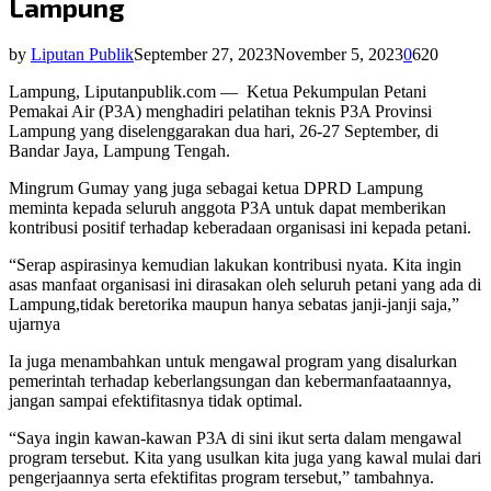
Lampung
by
Liputan Publik
September 27, 2023
November 5, 2023
0
620
Lampung, Liputanpublik.com — Ketua Pekumpulan Petani
Pemakai Air (P3A) menghadiri pelatihan teknis P3A Provinsi
Lampung yang diselenggarakan dua hari, 26-27 September, di
Bandar Jaya, Lampung Tengah.
Mingrum Gumay yang juga sebagai ketua DPRD Lampung
meminta kepada seluruh anggota P3A untuk dapat memberikan
kontribusi positif terhadap keberadaan organisasi ini kepada petani.
“Serap aspirasinya kemudian lakukan kontribusi nyata. Kita ingin
asas manfaat organisasi ini dirasakan oleh seluruh petani yang ada di
Lampung,tidak beretorika maupun hanya sebatas janji-janji saja,”
ujarnya
Ia juga menambahkan untuk mengawal program yang disalurkan
pemerintah terhadap keberlangsungan dan kebermanfaataannya,
jangan sampai efektifitasnya tidak optimal.
“Saya ingin kawan-kawan P3A di sini ikut serta dalam mengawal
program tersebut. Kita yang usulkan kita juga yang kawal mulai dari
pengerjaannya serta efektifitas program tersebut,” tambahnya.