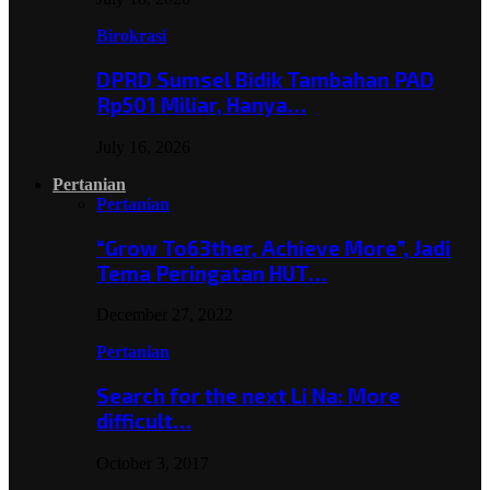
Birokrasi
DPRD Sumsel Bidik Tambahan PAD
Rp501 Miliar, Hanya…
July 16, 2026
Pertanian
Pertanian
“Grow To63ther, Achieve More”, Jadi
Tema Peringatan HUT…
December 27, 2022
Pertanian
Search for the next Li Na: More
difficult…
October 3, 2017