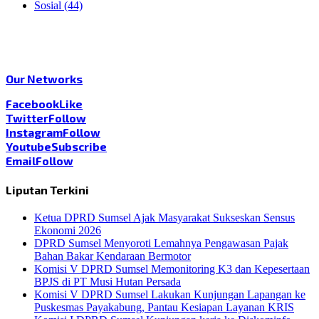
Sosial
(44)
Our Networks
Facebook
Like
Twitter
Follow
Instagram
Follow
Youtube
Subscribe
Email
Follow
Liputan Terkini
Ketua DPRD Sumsel Ajak Masyarakat Sukseskan Sensus
Ekonomi 2026
DPRD Sumsel Menyoroti Lemahnya Pengawasan Pajak
Bahan Bakar Kendaraan Bermotor
Komisi V DPRD Sumsel Memonitoring K3 dan Kepesertaan
BPJS di PT Musi Hutan Persada
Komisi V DPRD Sumsel Lakukan Kunjungan Lapangan ke
Puskesmas Payakabung, Pantau Kesiapan Layanan KRIS