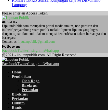
Komisi I DPRD Sumsel Kunjungan kerja ke Diskominfo
Lampung
Please enter an Access Token
About Us
LiputanPublik.com merupakan portal media umum, non partisan dan
inklusif penyambung suara publik melalui liputan-liputan yang lugas
dengan tujuan ikut andil dalam mengisi kemerdekaan dalam berbangsa dan
bernegara
Contact us:
liputanpublik@gmail.com
Follow us
Facebook
Twitter
Instagram
Whatsapp
@2021 - liputanpublik.com. All Right Reserved
Facebook
Twitter
Instagram
Whatsapp
Home
Pendidikan
Olah Raga
Birokrasi
Pertanian
Birokrasi
Pertanian
Hukum
Bisnis