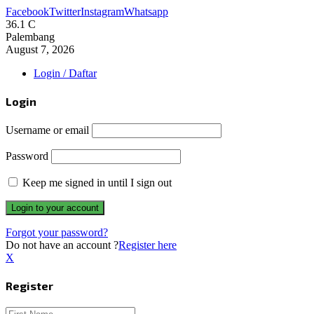
Facebook
Twitter
Instagram
Whatsapp
36.1
C
Palembang
August 7, 2026
Login / Daftar
Login
Username or email
Password
Keep me signed in until I sign out
Forgot your password?
Do not have an account ?
Register here
X
Register