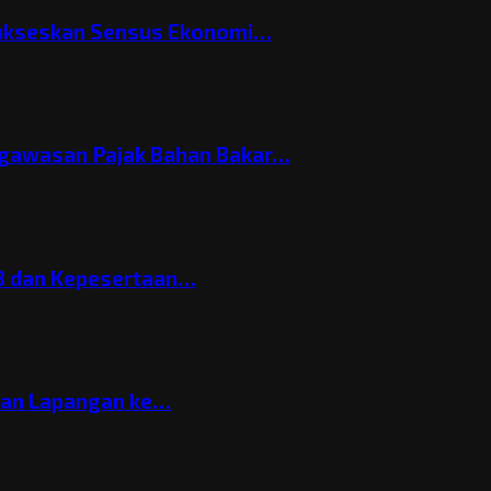
Sukseskan Sensus Ekonomi…
gawasan Pajak Bahan Bakar…
3 dan Kepesertaan…
gan Lapangan ke…