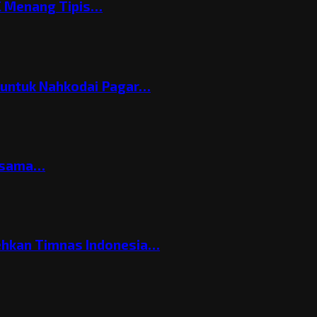
C Menang Tipis…
h untuk Nahkodai Pagar…
ersama…
ehkan Timnas Indonesia…