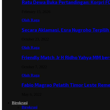
Ratu Dewa Buka Pertandingan: Korpri F
February 15, 2026
Olah Raga
Secara Aklamasi, Esra Nugroho Terpili
October 23, 2022
Olah Raga
Friendly Match ,Ir H Ridho Yahya MM b
October 7, 2022
Olah Raga
Fabio Magrao Pelatih Timor Leste Rem
May 6, 2022
Birokrasi
Birokrasi