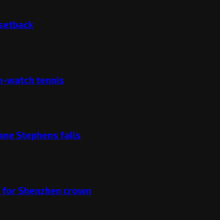
 setback
ch-watch tennis
ane Stephens falls
v for Shenzhen crown