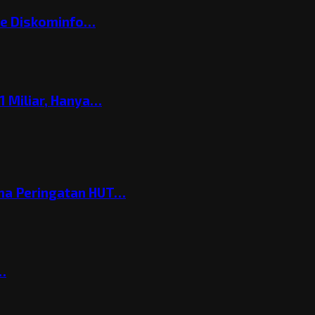
ke Diskominfo…
 Miliar, Hanya…
ema Peringatan HUT…
t…