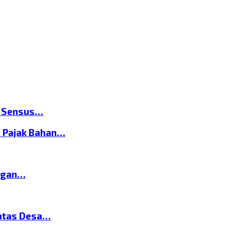
n Sensus…
 Pajak Bahan…
ngan…
atas Desa…