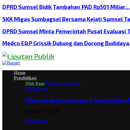
DPRD Sumsel Bidik Tambahan PAD Rp501 Miliar,
SKK Migas Sumbagsel Bersama Kejati Sumsel T
DPRD Sumsel Minta Pemerintah Pusat Evaluasi 
Medco E&P Grissik Dukung dan Dorong Budiday
Home
Pendidikan
Olah Raga
Birokrasi
Pertanian
Olah Raga
Palembang Gelar Ampera Tourism Run 2
February 17, 2026
Olah Raga