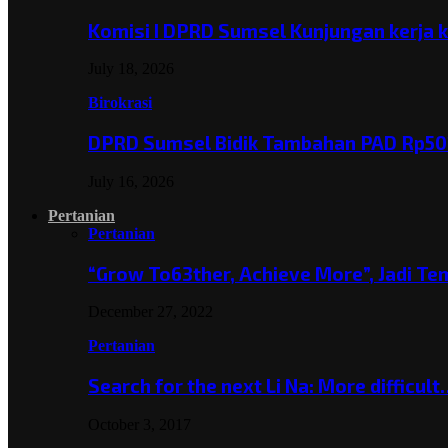
Komisi I DPRD Sumsel Kunjungan kerja 
July 18, 2026
Birokrasi
DPRD Sumsel Bidik Tambahan PAD Rp501
July 16, 2026
Pertanian
Pertanian
“Grow To63ther, Achieve More”, Jadi T
December 27, 2022
Pertanian
Search for the next Li Na: More difficul
October 3, 2017