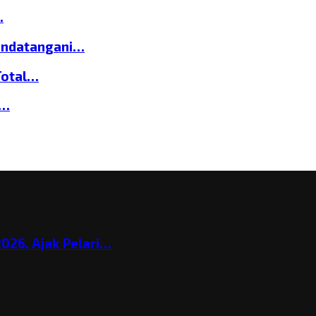
…
andatangani…
Total…
a…
026, Ajak Pelari…